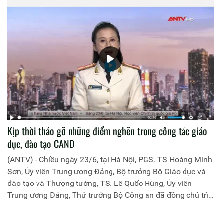
Kịp thời tháo gỡ những điểm nghẽn trong công tác giáo
dục, đào tạo CAND
(ANTV) - Chiều ngày 23/6, tại Hà Nội, PGS. TS Hoàng Minh
Sơn, Ủy viên Trung ương Đảng, Bộ trưởng Bộ Giáo dục và
đào tạo và Thượng tướng, TS. Lê Quốc Hùng, Ủy viên
Trung ương Đảng, Thứ trưởng Bộ Công an đã đồng chủ trì
buổi làm việc với các đơn vị của 2 Bộ về một số nội dung
liên quan đến công tác giáo dục và đào tạo của lực lượng