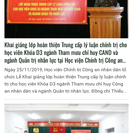
Khai giảng lớp hoàn thiện Trung cấp lý luận chính trị cho
học viên Khóa D3 ngành Tham mưu chỉ huy CAND và
ngành Quản trị nhân lực tại Học viện Chính trị Công an
nhân dân
Ngày 25/11/2019, Học viện Chính trị Công an nhân dân tổ
chức Lễ Khai giảng lớp hoàn thiện Trung cấp lý luận chính
trị cho học viên Khóa D3 ngành Tham mưu chỉ huy Công
an nhân dân và ngành Quản trị nhân lực. Đồng chí Thiếu
tướng, PGS.TS Phan Xuân Tuy, Phó Giám đốc Học viện chủ
trì buổi lễ.