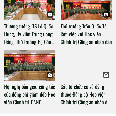
Thượng tướng, TS Lê Quốc
Thứ trưởng Trần Quốc Tỏ
Hùng, Ủy viên Trung ương
làm việc với Học viện
Đảng, Thứ trưởng Bộ Công
Chính trị Công an nhân dân
an làm việc với Học viện
Chính trị Công an nhân dân
Hội nghị bàn giao công tác
Các tổ chức cơ sở đảng
của đồng chí giám đốc Học
thuộc Đảng bộ Học viện
viện Chính trị CAND
Chính trị Công an nhân dân
tổ chức thành công Đại hội