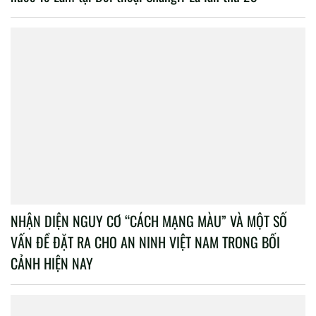
NHẬN DIỆN NGUY CƠ “CÁCH MẠNG MÀU” VÀ MỘT SỐ
VẤN ĐỀ ĐẶT RA CHO AN NINH VIỆT NAM TRONG BỐI
CẢNH HIỆN NAY