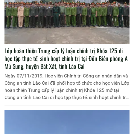
Lớp hoàn thiện Trung cấp lý luận chính trị Khóa 125 đi
học tập thực tế, sinh hoạt chính trị tại Đồn Biên phòng A
Mú Sung, huyện Bát Xát, tỉnh Lào Cai
Ngày 07/11/2019, Học viện Chính trị Công an nhân dân và
Công an tỉnh Lào Cai đã phối hợp tổ chức cho học viên Lớp
hoàn thiện Trung cấp lý luận chính trị Khóa 125 mở tại
Công an tỉnh Lào Cai đi học tập thực tế, sinh hoạt chính trị
tại Đồn Biên phòng A Mú Sung và trao tặng quà cho học
sinh Trường Phổ thông dân tộc bán trú tiểu học và trung
học cơ sở A Mú Sung, huyện Bát Xát, tỉnh Lào Cai. Đồng
chí Thiếu tướng, PGS.TS Phan Xuân Tuy, Phó Giám đốc
Học viện Chính trị Công an nhân dân chủ trì buổi học tập