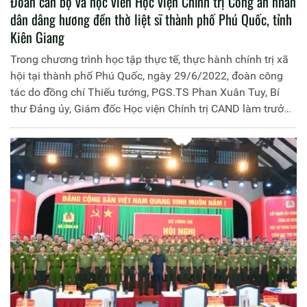
Đoàn cán bộ và học viên Học viện Chính trị Công an nhân
dân dâng hương đền thờ liệt sĩ thành phố Phú Quốc, tỉnh
Kiên Giang
Trong chương trình học tập thực tế, thực hành chính trị xã
hội tại thành phố Phú Quốc, ngày 29/6/2022, đoàn công
tác do đồng chí Thiếu tướng, PGS.TS Phan Xuân Tuy, Bí
thư Đảng ủy, Giám đốc Học viện Chính trị CAND làm trưởng
đoàn đến dâng hương đền thờ liệt sĩ thành phố Phú Quốc,
tỉnh Kiên Giang; tham gia đoàn có đại diện lãnh đạo Văn
phòng Học viện, Phòng Quản lý đào tạo và bồi dưỡng nâng
cao; toàn thể học viên lớp Cao cấp lý luận chính trị khóa 13
mở tại Công an tỉnh Lạng Sơn, khóa 16 mở tại Đại học
Cảnh sát Nhân dân do Học viện tổ chức chiêu sinh, đào
tạo.