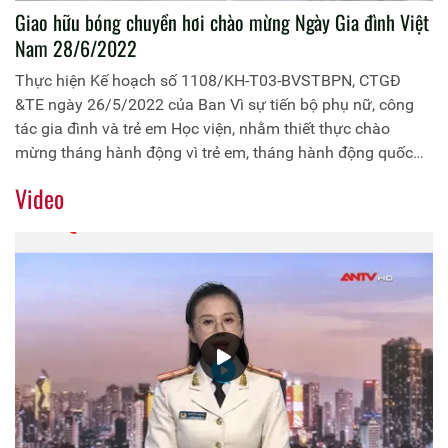
Giao hữu bóng chuyền hơi chào mừng Ngày Gia đình Việt
Nam 28/6/2022
Thực hiện Kế hoạch số 1108/KH-T03-BVSTBPN, CTGĐ
&TE ngày 26/5/2022 của Ban Vì sự tiến bộ phụ nữ, công
tác gia đình và trẻ em Học viện, nhằm thiết thực chào
mừng tháng hành động vì trẻ em, tháng hành động quốc
gia về phòng chống bạo lực gia đình và ngày Gia đình Việt
Video
Nam 28/6