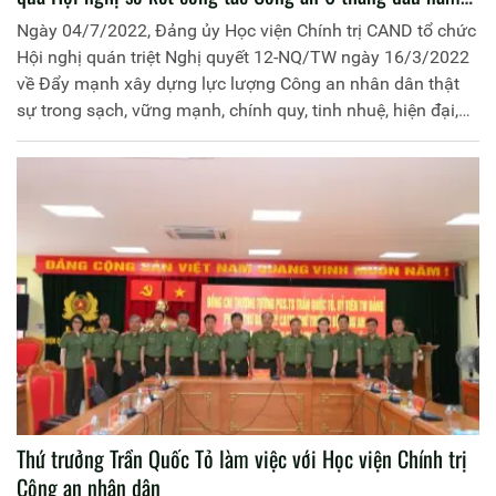
2022.
Ngày 04/7/2022, Đảng ủy Học viện Chính trị CAND tổ chức
Hội nghị quán triệt Nghị quyết 12-NQ/TW ngày 16/3/2022
về Đẩy mạnh xây dựng lực lượng Công an nhân dân thật
sự trong sạch, vững mạnh, chính quy, tinh nhuệ, hiện đại,
đáp ứng yêu cầu, nhiệm vụ trong tình hình mới và thông
báo nhanh nội dung, kết quả Hội nghị sơ kết công tác Công
an 6 tháng đầu năm 2022 của Bộ.
Thứ trưởng Trần Quốc Tỏ làm việc với Học viện Chính trị
Công an nhân dân