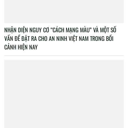
NHẬN DIỆN NGUY CƠ “CÁCH MẠNG MÀU” VÀ MỘT SỐ
VẤN ĐỀ ĐẶT RA CHO AN NINH VIỆT NAM TRONG BỐI
CẢNH HIỆN NAY