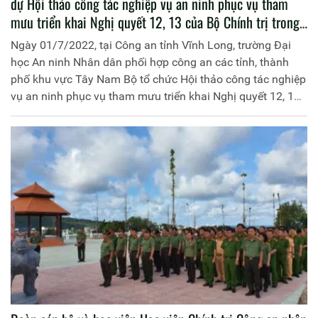
dự Hội thảo công tác nghiệp vụ an ninh phục vụ tham
mưu triển khai Nghị quyết 12, 13 của Bộ Chính trị trong
Công an nhân dân trên địa bàn chiến lược Tây Nam Bộ
Ngày 01/7/2022, tại Công an tỉnh Vĩnh Long, trường Đại
học An ninh Nhân dân phối hợp công an các tỉnh, thành
phố khu vực Tây Nam Bộ tổ chức Hội thảo công tác nghiệp
vụ an ninh phục vụ tham mưu triển khai Nghị quyết 12, 13
của Bộ Chính trị trong Công an nhân dân trên địa bàn chiến
lược Tây Nam Bộ. Đồng chí Thiếu tướng, PGS.TS Phan
Xuân Tuy, Bí thư Đảng ủy, Giám đốc Học viện Chính trị
CAND đến dự và tham luận tại Hội thảo. Tham dự hội thảo
có lãnh đạo Trường Đại học An ninh Nhân dân; lãnh đạo
công an các tỉnh Vĩnh Long, Bạc Liêu, Cà Mau, Đồng Tháp,
Sóc Trăng, Trà Vinh cùng nhiều đại biểu trong và ngoài
ngành.