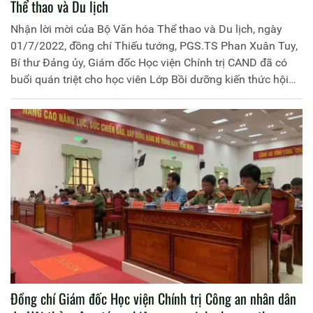
Thể thao và Du lịch
Nhận lời mời của Bộ Văn hóa Thể thao và Du lịch, ngày
01/7/2022, đồng chí Thiếu tướng, PGS.TS Phan Xuân Tuy,
Bí thư Đảng ủy, Giám đốc Học viện Chính trị CAND đã có
buổi quán triệt cho học viên Lớp Bồi dưỡng kiến thức hội
nhập quốc tế năm 2022 những nội dung về các quan điểm
chỉ đạo, những quyết sách lớn của Chính phủ trong hội
nhập kinh tế quốc tế và thách thức an ninh văn hóa đặt ra
trong bối cảnh toàn cầu hóa và hội nhập quốc tế hiện nay.
Đồng chí Giám đốc Học viện Chính trị Công an nhân dân