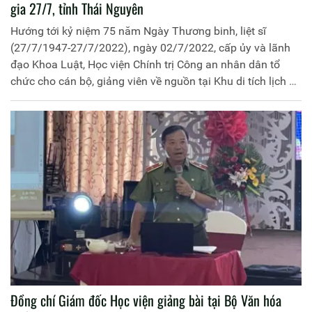
gia 27/7, tỉnh Thái Nguyên
Hướng tới kỷ niệm 75 năm Ngày Thương binh, liệt sĩ
(27/7/1947-27/7/2022), ngày 02/7/2022, cấp ủy và lãnh
đạo Khoa Luật, Học viện Chính trị Công an nhân dân tổ
chức cho cán bộ, giảng viên về nguồn tại Khu di tích lịch sử
quốc gia 27/7 tại thị trấn Hùng Sơn, huyện Đại Từ, tỉnh
Thái Nguyên. Tham gia chương trình về nguồn có đại diện
lãnh đạo và cán bộ Văn phòng Học viện, Phòng Chính trị
thuộc Học viện Chính trị Công an nhân dân, đại diện học
viên lớp Cao cấp lý luận chính trị Khóa 17, mở tại Công an
tỉnh Thái Nguyên.
Đồng chí Giám đốc Học viện giảng bài tại Bộ Văn hóa