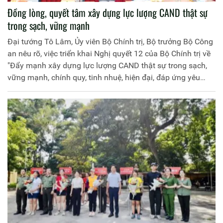
Đồng lòng, quyết tâm xây dựng lực lượng CAND thật sự
trong sạch, vững mạnh
Đại tướng Tô Lâm, Ủy viên Bộ Chính trị, Bộ trưởng Bộ Công
an nêu rõ, việc triển khai Nghị quyết 12 của Bộ Chính trị về
"Đẩy mạnh xây dựng lực lượng CAND thật sự trong sạch,
vững mạnh, chính quy, tinh nhuệ, hiện đại, đáp ứng yêu
cầu, nhiệm vụ trong tình hình mới" là nhiệm vụ có ý nghĩa
chiến lược, cơ bản nhưng phải được tiến hành rất khẩn
trương, cần tập trung trí tuệ, công sức để thực hiện.