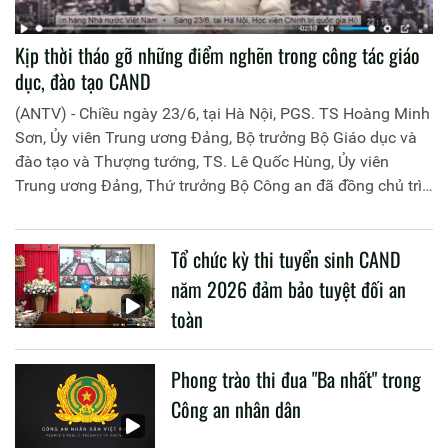
Kịp thời tháo gỡ những điểm nghẽn trong công tác giáo
dục, đào tạo CAND
(ANTV) - Chiều ngày 23/6, tại Hà Nội, PGS. TS Hoàng Minh
Sơn, Ủy viên Trung ương Đảng, Bộ trưởng Bộ Giáo dục và
đào tạo và Thượng tướng, TS. Lê Quốc Hùng, Ủy viên
Trung ương Đảng, Thứ trưởng Bộ Công an đã đồng chủ trì
buổi làm việc với các đơn vị của 2 Bộ về một số nội dung
liên quan đến công tác giáo dục và đào tạo của lực lượng
Tổ chức kỳ thi tuyển sinh CAND
CAND.
năm 2026 đảm bảo tuyệt đối an
toàn
Phong trào thi đua "Ba nhất" trong
Công an nhân dân