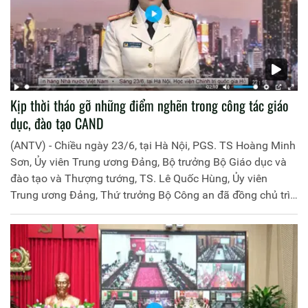
Kịp thời tháo gỡ những điểm nghẽn trong công tác giáo
dục, đào tạo CAND
(ANTV) - Chiều ngày 23/6, tại Hà Nội, PGS. TS Hoàng Minh
Sơn, Ủy viên Trung ương Đảng, Bộ trưởng Bộ Giáo dục và
đào tạo và Thượng tướng, TS. Lê Quốc Hùng, Ủy viên
Trung ương Đảng, Thứ trưởng Bộ Công an đã đồng chủ trì
buổi làm việc với các đơn vị của 2 Bộ về một số nội dung
liên quan đến công tác giáo dục và đào tạo của lực lượng
CAND.