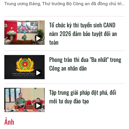
Trung ương Đảng, Thứ trưởng Bộ Công an đã đồng chủ trì
buổi làm việc với các đơn vị của 2 Bộ về một số nội dung
liên quan đến công tác giáo dục và đào tạo của lực lượng
Tổ chức kỳ thi tuyển sinh CAND
CAND.
năm 2026 đảm bảo tuyệt đối an
toàn
Phong trào thi đua "Ba nhất" trong
Công an nhân dân
Tập trung giải pháp đột phá, đổi
mới tư duy đào tạo
Ảnh