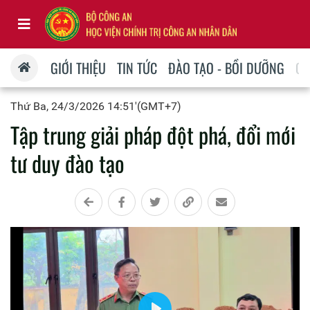
GIỚI THIỆU
TIN TỨC
ĐÀO TẠO - BỒI DƯỠNG
QU
Thứ Ba, 24/3/2026 14:51'(GMT+7)
Tập trung giải pháp đột phá, đổi mới
tư duy đào tạo