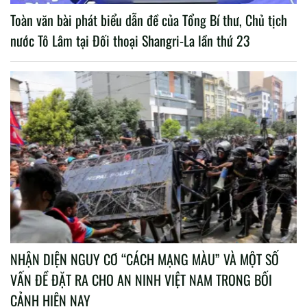
Toàn văn bài phát biểu dẫn đề của Tổng Bí thư, Chủ tịch
nước Tô Lâm tại Đối thoại Shangri-La lần thứ 23
NHẬN DIỆN NGUY CƠ “CÁCH MẠNG MÀU” VÀ MỘT SỐ
VẤN ĐỀ ĐẶT RA CHO AN NINH VIỆT NAM TRONG BỐI
CẢNH HIỆN NAY