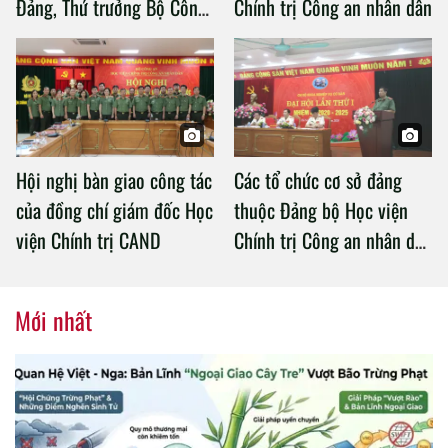
Đảng, Thứ trưởng Bộ Công
Chính trị Công an nhân dân
an làm việc với Học viện
Chính trị Công an nhân dân
Hội nghị bàn giao công tác
Các tổ chức cơ sở đảng
của đồng chí giám đốc Học
thuộc Đảng bộ Học viện
viện Chính trị CAND
Chính trị Công an nhân dân
tổ chức thành công Đại hội
nhiệm kỳ 2020 – 2025
Mới nhất