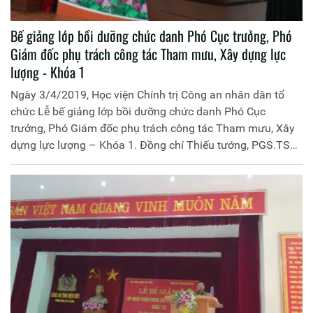
Bế giảng lớp bồi dưỡng chức danh Phó Cục trưởng, Phó
Giám đốc phụ trách công tác Tham mưu, Xây dựng lực
lượng - Khóa 1
Ngày 3/4/2019, Học viện Chính trị Công an nhân dân tổ
chức Lễ bế giảng lớp bồi dưỡng chức danh Phó Cục
trưởng, Phó Giám đốc phụ trách công tác Tham mưu, Xây
dựng lực lượng – Khóa 1. Đồng chí Thiếu tướng, PGS.TS
Trần Vi Dân, Giám đốc Học viện Chính trị Công an nhân
dân chủ trì buổi lễ. Tham dự còn có: Đại tá Nguyễn Văn
Quyền, Phó Giám đốc Học viện Chính trị Công an nhân dân;
đại diện lãnh đạo các đơn vị thuộc Học viện và 47 học viên
của khóa học.