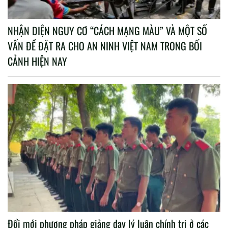
NHẬN DIỆN NGUY CƠ “CÁCH MẠNG MÀU” VÀ MỘT SỐ
VẤN ĐỀ ĐẶT RA CHO AN NINH VIỆT NAM TRONG BỐI
CẢNH HIỆN NAY
Đổi mới phương pháp giảng dạy lý luận chính trị ở các