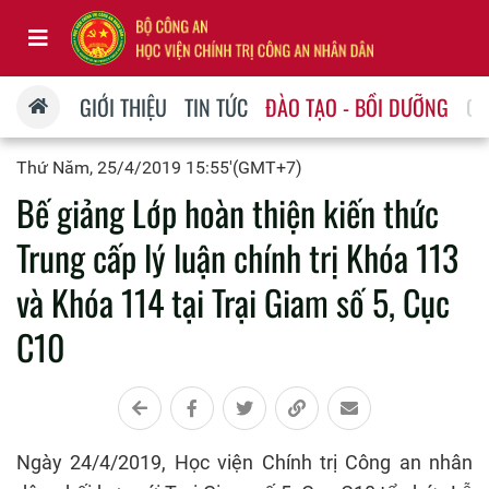
GIỚI THIỆU
TIN TỨC
ĐÀO TẠO - BỒI DƯỠNG
QU
Thứ Năm, 25/4/2019 15:55'(GMT+7)
Bế giảng Lớp hoàn thiện kiến thức
Trung cấp lý luận chính trị Khóa 113
và Khóa 114 tại Trại Giam số 5, Cục
C10
Ngày 24/4/2019, Học viện Chính trị Công an nhân