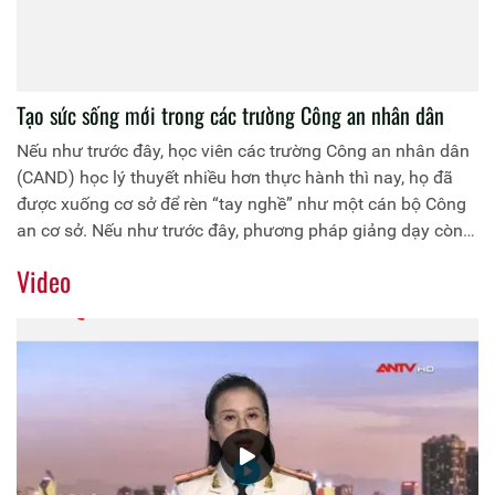
Tạo sức sống mới trong các trường Công an nhân dân
Nếu như trước đây, học viên các trường Công an nhân dân
(CAND) học lý thuyết nhiều hơn thực hành thì nay, họ đã
được xuống cơ sở để rèn “tay nghề” như một cán bộ Công
an cơ sở. Nếu như trước đây, phương pháp giảng dạy còn
thụ động, thì nay, đội ngũ giảng viên của các trường CAND
Video
đã có những đổi mới mạnh mẽ về phương pháp, lấy người
học làm trung tâm, tăng cường đối thoại, tăng tính thực
tiễn, tăng ứng dụng công nghệ trong bài giảng…