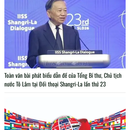
Toàn văn bài phát biểu dẫn đề của Tổng Bí thư, Chủ tịch
nước Tô Lâm tại Đối thoại Shangri-La lần thứ 23