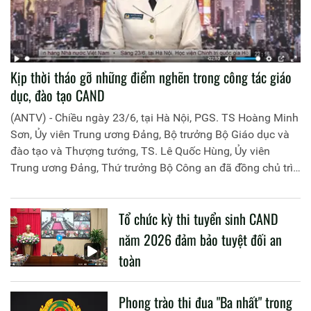
Kịp thời tháo gỡ những điểm nghẽn trong công tác giáo
dục, đào tạo CAND
(ANTV) - Chiều ngày 23/6, tại Hà Nội, PGS. TS Hoàng Minh
Sơn, Ủy viên Trung ương Đảng, Bộ trưởng Bộ Giáo dục và
đào tạo và Thượng tướng, TS. Lê Quốc Hùng, Ủy viên
Trung ương Đảng, Thứ trưởng Bộ Công an đã đồng chủ trì
buổi làm việc với các đơn vị của 2 Bộ về một số nội dung
liên quan đến công tác giáo dục và đào tạo của lực lượng
Tổ chức kỳ thi tuyển sinh CAND
CAND.
năm 2026 đảm bảo tuyệt đối an
toàn
Phong trào thi đua "Ba nhất" trong