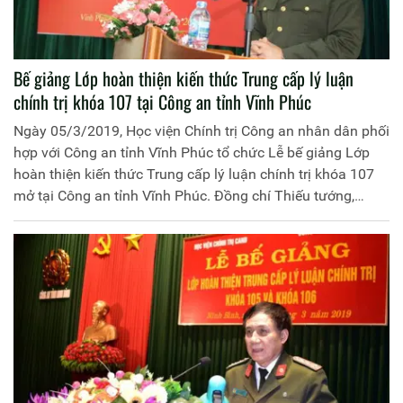
Bế giảng Lớp hoàn thiện kiến thức Trung cấp lý luận
chính trị khóa 107 tại Công an tỉnh Vĩnh Phúc
Ngày 05/3/2019, Học viện Chính trị Công an nhân dân phối
hợp với Công an tỉnh Vĩnh Phúc tổ chức Lễ bế giảng Lớp
hoàn thiện kiến thức Trung cấp lý luận chính trị khóa 107
mở tại Công an tỉnh Vĩnh Phúc. Đồng chí Thiếu tướng,
PGS.TS Phan Xuân Tuy, Phó Giám đốc Học viện Chính trị
Công an nhân dân chủ trì buổi lễ. Tham dự có Đồng chí Đại
tá Lê Thanh Bình, Phó Giám đốc Công an tỉnh Vĩnh Phúc,
đại diện lãnh đạo một số đơn vị thuộc Học viện Chính trị
Công an nhân dân, Công an tỉnh Vĩnh Phúc cùng 120 học
viên lớp học.