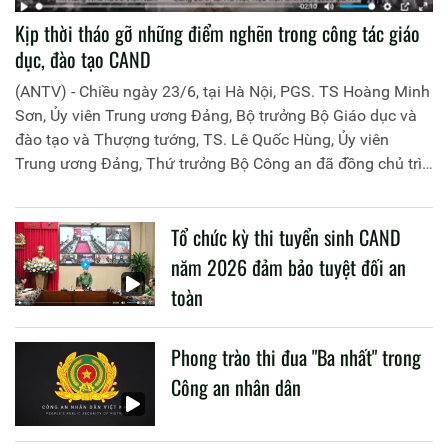
Kịp thời tháo gỡ những điểm nghẽn trong công tác giáo
dục, đào tạo CAND
(ANTV) - Chiều ngày 23/6, tại Hà Nội, PGS. TS Hoàng Minh
Sơn, Ủy viên Trung ương Đảng, Bộ trưởng Bộ Giáo dục và
đào tạo và Thượng tướng, TS. Lê Quốc Hùng, Ủy viên
Trung ương Đảng, Thứ trưởng Bộ Công an đã đồng chủ trì
buổi làm việc với các đơn vị của 2 Bộ về một số nội dung
liên quan đến công tác giáo dục và đào tạo của lực lượng
Tổ chức kỳ thi tuyển sinh CAND
CAND.
năm 2026 đảm bảo tuyệt đối an
toàn
Phong trào thi đua "Ba nhất" trong
Công an nhân dân