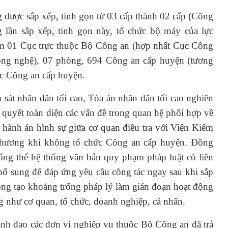
 được sắp xếp, tinh gọn từ 03 cấp thành 02 cấp (Công
 lần sắp xếp, tinh gọn này, tổ chức bộ máy của lực
ảm 01 Cục trực thuộc Bộ Công an (hợp nhất Cục Công
ông nghệ), 07 phòng, 694 Công an cấp huyện (tương
c Công an cấp huyện.
sát nhân dân tối cao, Tòa án nhân dân tối cao nghiên
i quyết toàn diện các vấn đề trong quan hệ phối hợp về
hi hành án hình sự giữa cơ quan điều tra với Viện Kiểm
 phương khi không tổ chức Công an cấp huyện. Đồng
tổng thể hệ thống văn bản quy phạm pháp luật có liên
bổ sung để đáp ứng yêu cầu công tác ngay sau khi sắp
ông tạo khoảng trống pháp lý làm gián đoạn hoạt động
 như cơ quan, tổ chức, doanh nghiệp, cá nhân.
lãnh đạo các đơn vị nghiệp vụ thuộc Bộ Công an đã trả