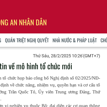
G
QUÁN TRIỆT NGHỊ QUYẾT
NHÀ NƯỚC & PHÁP LUẬT
CH
Thứ Sáu, 28/2/2025 10:26'(GMT+7)
in về mô hình tổ chức mới
n tổ chức họp báo công bố Nghị định số 02/2025/NĐ-
ịnh về chức năng, nhiệm vụ, quyền hạn và cơ cấu tổ
ớng Trần Quốc Tỏ, Ủy viên Trung ương Đảng, Thứ
.
n vị nghiệp vụ thuộc Bộ; đại diện các cơ quan thông