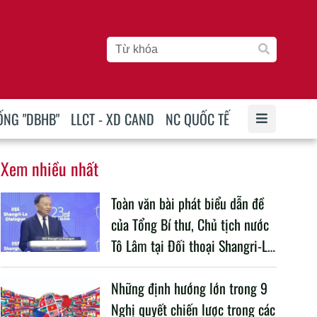
ỐNG "DBHB"
LLCT - XD CAND
NC QUỐC TẾ
Xem nhiều nhất
Toàn văn bài phát biểu dẫn đề
của Tổng Bí thư, Chủ tịch nước
Tô Lâm tại Đối thoại Shangri-La
lần thứ 23
Những định hướng lớn trong 9
Nghị quyết chiến lược trong các