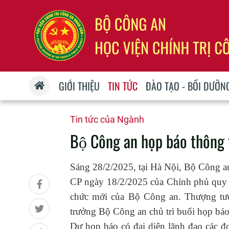
GIỚI THIỆU
TIN TỨC
ĐÀO TẠO - BỒI DƯỠN
Tin tức của Ngành
Bộ Công an họp báo thông t
Sáng 28/2/2025, tại Hà Nội, Bộ Công a
CP ngày 18/2/2025 của Chính phủ quy đ
chức mới của Bộ Công an. Thượng tư
trưởng Bộ Công an chủ trì buổi họp báo
Dự họp báo có đại diện lãnh đạo các đơ