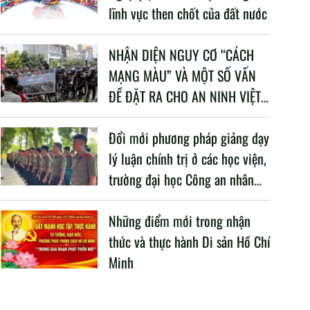
lĩnh vực then chốt của đất nước
NHẬN DIỆN NGUY CƠ “CÁCH
MẠNG MÀU” VÀ MỘT SỐ VẤN
ĐỀ ĐẶT RA CHO AN NINH VIỆT
NAM TRONG BỐI CẢNH HIỆN
NAY
Đổi mới phương pháp giảng dạy
lý luận chính trị ở các học viện,
trường đại học Công an nhân
dân trong Cách mạng công
nghiệp lần thứ tư
Những điểm mới trong nhận
thức và thực hành Di sản Hồ Chí
Minh