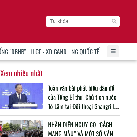
ỐNG "DBHB"
LLCT - XD CAND
NC QUỐC TẾ
Xem nhiều nhất
Toàn văn bài phát biểu dẫn đề
của Tổng Bí thư, Chủ tịch nước
Tô Lâm tại Đối thoại Shangri-La
lần thứ 23
NHẬN DIỆN NGUY CƠ “CÁCH
MẠNG MÀU” VÀ MỘT SỐ VẤN