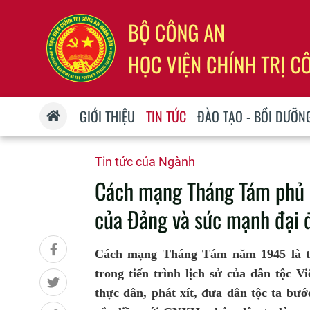
GIỚI THIỆU
TIN TỨC
ĐÀO TẠO - BỒI DƯỠN
Tin tức của Ngành
Cách mạng Tháng Tám phủ đị
của Đảng và sức mạnh đại 
Cách mạng Tháng Tám năm 1945 là thắn
trong tiến trình lịch sử của dân tộc 
thực dân, phát xít, đưa dân tộc ta bư