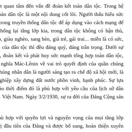
t quan tâm đến vấn đề đoàn kết toàn dân tộc. Trong hệ
oàn dân tộc là một nội dung cốt lõi. Người thấu hiểu sức
rong truyền thống dân tộc để áp dụng vào cách mạng để
ống lại tầng lớp kia, trong dân tộc không có hận thù,
, giàu nghèo, sang hèn, già trẻ, gái trai... miễn là có sức,
 của dân tộc thì đều đáng quý, đáng trân trọng. Dưới sự
 đoàn kết và phát huy sức mạnh tổng hợp toàn dân tộc,
 nghĩa Mác-Lênin về vai trò quyết định của quần chúng
húng nhân dân là người sáng tạo ra chế độ xã hội mới, là
ghiệp xây dựng đất nước phồn vinh, hạnh phúc. Sự lựa
 thời điểm đó là phù hợp với yêu cầu của lịch sử dân
ủa Việt Nam. Ngày 3/2/1930, sự ra đời của Đảng Cộng sản
hù hợp với quyền lợi và nguyện vọng của mọi tầng lớp
rị đầu tiên của Đảng và được bổ sung, hoàn thiện xuyên