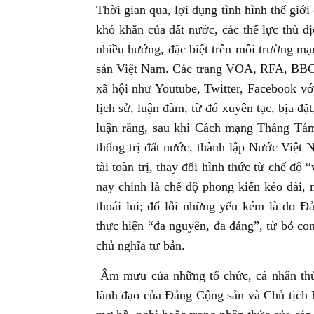
Thời gian qua, lợi dụng tình hình thế giớ
khó khăn của đất nước, các thế lực thù đ
nhiều hướng, đặc biệt trên môi trường mạ
sản Việt Nam. Các trang VOA, RFA, BBC, 
xã hội như Youtube, Twitter, Facebook vớ
lịch sử, luận đàm, từ đó xuyên tạc, bịa đặt
luận rằng, sau khi Cách mạng Tháng Tá
thống trị đất nước, thành lập Nước Việt
tài toàn trị, thay đổi hình thức từ chế độ 
nay chính là chế độ phong kiến kéo dài, 
thoái lui; đổ lỗi những yếu kém là do Đ
thực hiện “đa nguyên, đa đảng”, từ bỏ c
chủ nghĩa tư bản.
Âm mưu của những tổ chức, cá nhân thù 
lãnh đạo của Đảng Cộng sản và Chủ tịch H