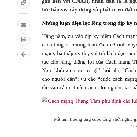
gắn liền với CNXH, nhân dân ta là ng
lực bảo vệ, xây dựng và phát triển đất 
Những luận điệu lạc lõng trong dịp k
Hằng năm, cứ vào dịp kỷ niệm Cách mạng 
cách tung ra những luận điệu cố tình xuy
mạng, hạ thấp uy tín, vai trò lãnh đạo củ
tục cho rằng, thắng lợi của Cách mạng
Nam không có vai trò gì”; bôi nhọ “Các
cho người dân”; vu cáo “cuộc cách mạng
tộc vào cảnh chiến tranh, đói nghèo, lạc hậ
Mít tinh hưởng ứng cuộc tổng khởi nghĩa 
19/