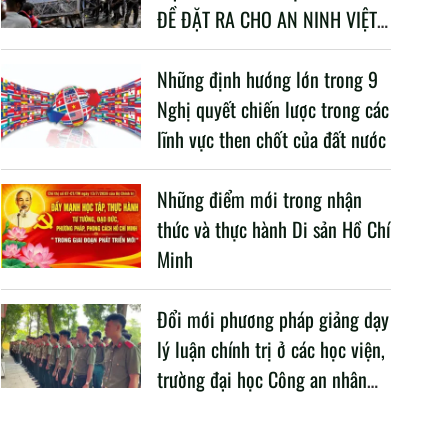
ĐỀ ĐẶT RA CHO AN NINH VIỆT
NAM TRONG BỐI CẢNH HIỆN
NAY
Những định hướng lớn trong 9
Nghị quyết chiến lược trong các
lĩnh vực then chốt của đất nước
Những điểm mới trong nhận
thức và thực hành Di sản Hồ Chí
Minh
Đổi mới phương pháp giảng dạy
lý luận chính trị ở các học viện,
trường đại học Công an nhân
dân trong Cách mạng công
nghiệp lần thứ tư