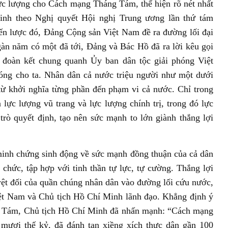
 lực lượng cho Cách mạng Tháng Tám, thể hiện rõ nét nhất
Minh theo Nghị quyết Hội nghị Trung ương lần thứ tám
iến lược đó, Đảng Cộng sản Việt Nam đề ra đường lối đại
gàn năm có một đã tới, Đảng và Bác Hồ đã ra lời kêu gọi
 đoàn kết chung quanh Ủy ban dân tộc giải phóng Việt
óng cho ta. Nhân dân cả nước triệu người như một dưới
từ khởi nghĩa từng phần đến phạm vi cả nước. Chỉ trong
 lực lượng vũ trang và lực lượng chính trị, trong đó lực
trò quyết định, tạo nên sức mạnh to lớn giành thắng lợi
inh chứng sinh động về sức mạnh đồng thuận của cả dân
chức, tập hợp với tinh thần tự lực, tự cường. Thắng lợi
uyệt đối của quần chúng nhân dân vào đường lối cứu nước,
ệt Nam và Chủ tịch Hồ Chí Minh lãnh đạo. Khẳng định ý
ng Tám, Chủ tịch Hồ Chí Minh đã nhấn mạnh: “Cách mạng
mươi thế kỷ, đã đánh tan xiềng xích thực dân gần 100