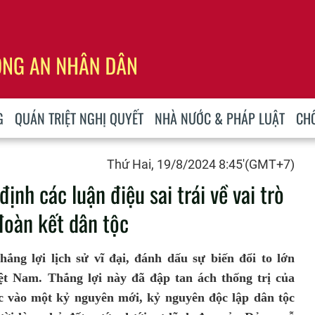
G
QUÁN TRIỆT NGHỊ QUYẾT
NHÀ NƯỚC & PHÁP LUẬT
CH
Thứ Hai, 19/8/2024 8:45'(GMT+7)
nh các luận điệu sai trái về vai trò
đoàn kết dân tộc
g lợi lịch sử vĩ đại, đánh dấu sự biến đổi to lớn
Việt Nam. Thắng lợi này đã đập tan ách thống trị của
ớc vào một kỷ nguyên mới, kỷ nguyên độc lập dân tộc