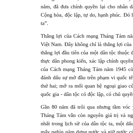
năm, đã đưa chính quyền lại cho nhân 
Cộng hòa, độc lập, tự do, hạnh phúc. Đó l
ta”.
Thắng lợi của Cách mạng Tháng Tám năm 
Việt Nam. Đây không chỉ là thắng lợi của 
thắng lợi đầu tiên của một dân tộc thuộc
thực dân phong kiến, xác lập chính quyền
của Cách mạng Tháng Tám năm 1945 còn c
đánh dấu sự mở đầu trên phạm vi quốc tế 
thứ hai; mở ra mối quan hệ ngoại giao c
quốc gia - dân tộc có độc lập, có chủ quyề
Gần 80 năm đã trôi qua nhưng tầm vóc 
Tháng Tám vẫn còn nguyên giá trị và ngà
nhất trong lịch sử của dân tộc ta, một dấ
mấy nghìn năm dựng nước và giữ nước của