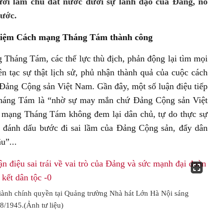
ười làm chủ đất nước dưới sự lãnh đạo của Đảng, nỗ
nước.
ỷ niệm Cách mạng Tháng Tám thành công
Tháng Tám, các thế lực thù địch, phản động lại tìm mọi
ên tạc sự thật lịch sử, phủ nhận thành quả của cuộc cách
a Đảng Cộng sản Việt Nam. Gần đây, một số luận điệu tiếp
 Tháng Tám là “nhờ sự may mắn chứ Đảng Cộng sản Việt
h mạng Tháng Tám không đem lại dân chủ, tự do thực sự
 đánh dấu bước đi sai lầm của Đảng Cộng sản, đẩy dân
u”...
giành chính quyền tại Quảng trường Nhà hát Lớn Hà Nội sáng
8/1945.(Ảnh tư liệu)