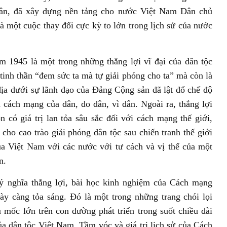
dân, đã xây dựng nền tảng cho nước Việt Nam Dân chủ
à một cuộc thay đổi cực kỳ to lớn trong lịch sử của nước
1945 là một trong những thắng lợi vĩ đại của dân tộc
tinh thần “đem sức ta mà tự giải phóng cho ta” mà còn là
 địa dưới sự lãnh đạo của Đảng Cộng sản đã lật đổ chế độ
 cách mạng của dân, do dân, vì dân. Ngoài ra, thắng lợi
ó giá trị lan tỏa sâu sắc đối với cách mạng thế giới,
cho cao trào giải phóng dân tộc sau chiến tranh thế giới
ủa Việt Nam với các nước với tư cách và vị thế của một
n.
ý nghĩa thắng lợi, bài học kinh nghiệm của Cách mạng
y càng tỏa sáng. Đó là một trong những trang chói lọi
u mốc lớn trên con đường phát triển trong suốt chiều dài
 dân tộc Việt Nam. Tầm vóc và giá trị lịch sử của Cách