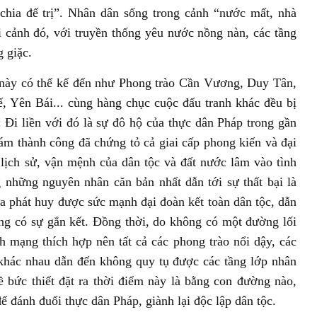
“chia để trị”. Nhân dân sống trong cảnh “nước mất, nhà
i cảnh đó, với truyền thống yêu nước nồng nàn, các tầng
g giặc.
 này có thể kể đến như Phong trào Cần Vương, Duy Tân,
 Yên Bái... cùng hàng chục cuộc đấu tranh khác đều bị
Đi liền với đó là sự đô hộ của thực dân Pháp trong gần
m thành công đã chứng tỏ cả giai cấp phong kiến và đại
ò lịch sử, vận mệnh của dân tộc và đất nước lâm vào tình
 những nguyên nhân căn bản nhất dẫn tới sự thất bại là
a phát huy được sức mạnh đại đoàn kết toàn dân tộc, dẫn
ông có sự gắn kết. Đồng thời, do không có một đường lối
mạng thích hợp nên tất cả các phong trào nổi dậy, các
 khác nhau dẫn đến không quy tụ được các tầng lớp nhân
ề bức thiết đặt ra thời điểm này là bằng con đường nào,
ể đánh đuổi thực dân Pháp, giành lại độc lập dân tộc.