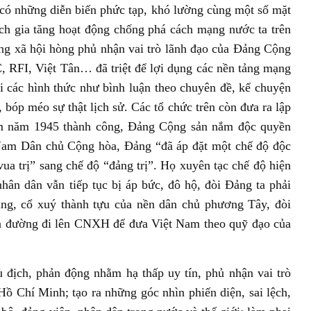
i có những diễn biến phức tạp, khó lường cùng một số mặt
ịch gia tăng hoạt động chống phá cách mạng nước ta trên
ng xã hội hòng phủ nhận vai trò lãnh đạo của Đảng Cộng
RFI, Việt Tân… đã triệt để lợi dụng các nền tảng mạng
i các hình thức như bình luận theo chuyên đề, kể chuyện
, bóp méo sự thật lịch sử. Các tổ chức trên còn đưa ra lập
m năm 1945 thành công, Đảng Cộng sản nắm độc quyền
 Nam Dân chủ Cộng hòa, Đảng “đã áp đặt một chế độ độc
“vua trị” sang chế độ “đảng trị”. Họ xuyên tạc chế độ hiện
nhân dân vẫn tiếp tục bị áp bức, đô hộ, đòi Đảng ta phải
ảng, cổ xuý thành tựu của nền dân chủ phương Tây, đòi
on đường đi lên CNXH để đưa Việt Nam theo quỹ đạo của
địch, phản động nhằm hạ thấp uy tín, phủ nhận vai trò
ồ Chí Minh; tạo ra những góc nhìn phiến diện, sai lệch,