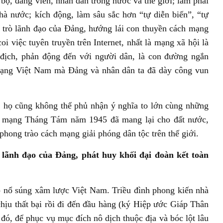
bộ, đảng viên, nhân dân trong nước và thế giới; làm phai
à nước; kích động, làm sâu sắc hơn “tự diễn biến”, “tự
i trò lãnh đạo của Đảng, hướng lái con thuyền cách mạng
 việc tuyên truyền trên Internet, nhất là mạng xã hội là
 địch, phản động đến với người dân, là con đường ngắn
mạng Việt Nam mà Đảng và nhân dân ta đã dày công vun
, họ cũng không thể phủ nhận ý nghĩa to lớn cùng những
ch mạng Tháng Tám năm 1945 đã mang lại cho đất nước,
hong trào cách mạng giải phóng dân tộc trên thế giới.
 lãnh đạo của Đảng, phát huy khối đại đoàn kết toàn
p nổ súng xâm lược Việt Nam. Triều đình phong kiến nhà
hịu thất bại rồi đi đến đầu hàng (ký Hiệp ước Giáp Thân
 đó, để phục vụ mục đích nô dịch thuộc địa và bóc lột lâu