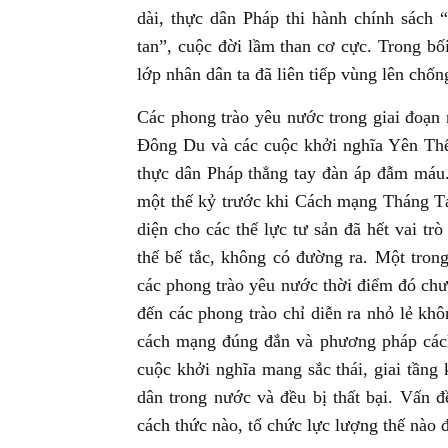
dài, thực dân Pháp thi hành chính sách 
tan”, cuộc đời lầm than cơ cực. Trong bố
lớp nhân dân ta đã liên tiếp vùng lên chốn
Các phong trào yêu nước trong giai đoạn
Đông Du và các cuộc khởi nghĩa Yên Thế,
thực dân Pháp thẳng tay đàn áp đẫm máu. 
một thế kỷ trước khi Cách mạng Tháng Tá
diện cho các thế lực tư sản đã hết vai tr
thế bế tắc, không có đường ra. Một trong
các phong trào yêu nước thời điểm đó chư
đến các phong trào chỉ diễn ra nhỏ lẻ kh
cách mạng đúng đắn và phương pháp cách 
cuộc khởi nghĩa mang sắc thái, giai tầng
dân trong nước và đều bị thất bại. Vấn đ
cách thức nào, tổ chức lực lượng thế nào đ