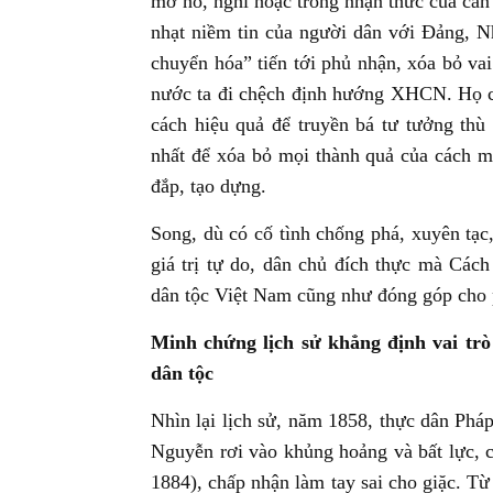
mơ hồ, nghi hoặc trong nhận thức của cán 
nhạt niềm tin của người dân với Đảng, Nh
chuyển hóa” tiến tới phủ nhận, xóa bỏ va
nước ta đi chệch định hướng XHCN. Họ coi
cách hiệu quả để truyền bá tư tưởng thù
nhất để xóa bỏ mọi thành quả của cách 
đắp, tạo dựng.
Song, dù có cố tình chống phá, xuyên tạc
giá trị tự do, dân chủ đích thực mà Cá
dân tộc Việt Nam cũng như đóng góp cho p
Minh chứng lịch sử khẳng định vai trò
dân tộc
Nhìn lại lịch sử, năm 1858, thực dân Phá
Nguyễn rơi vào khủng hoảng và bất lực, c
1884), chấp nhận làm tay sai cho giặc. Từ