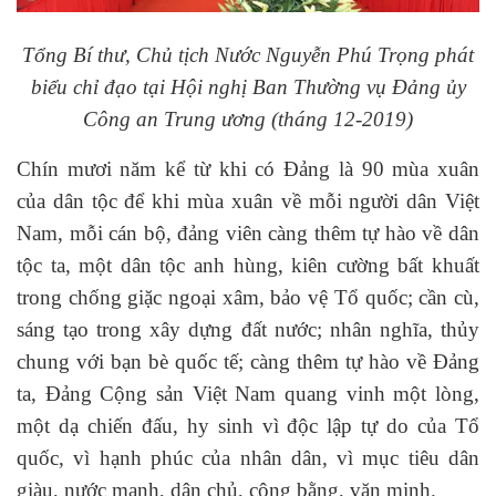
Tổng Bí thư, Chủ tịch Nước Nguyễn Phú Trọng phát
biểu chỉ đạo tại Hội nghị Ban Thường vụ Đảng ủy
Công an Trung ương (tháng 12-2019)
Chín mươi năm kể từ khi có Đảng là 90 mùa xuân
của dân tộc để khi mùa xuân về mỗi người dân Việt
Nam, mỗi cán bộ, đảng viên càng thêm tự hào về dân
tộc ta, một dân tộc anh hùng, kiên cường bất khuất
trong chống giặc ngoại xâm, bảo vệ Tổ quốc; cần cù,
sáng tạo trong xây dựng đất nước; nhân nghĩa, thủy
chung với bạn bè quốc tế; càng thêm tự hào về Đảng
ta, Đảng Cộng sản Việt Nam quang vinh một lòng,
một dạ chiến đấu, hy sinh vì độc lập tự do của Tổ
quốc, vì hạnh phúc của nhân dân, vì mục tiêu dân
giàu, nước mạnh, dân chủ, công bằng, văn minh.