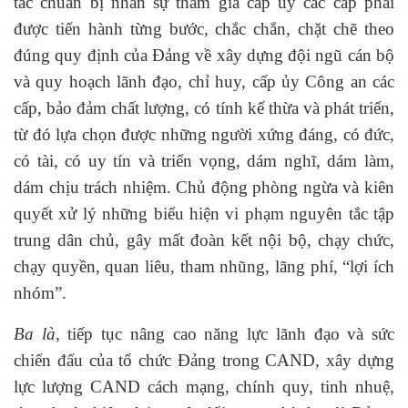
tác chuẩn bị nhân sự tham gia cấp ủy các cấp phải
được tiến hành từng bước, chắc chắn, chặt chẽ theo
đúng quy định của Đảng về xây dựng đội ngũ cán bộ
và quy hoạch lãnh đạo, chỉ huy, cấp ủy Công an các
cấp, bảo đảm chất lượng, có tính kế thừa và phát triển,
từ đó lựa chọn được những người xứng đáng, có đức,
có tài, có uy tín và triển vọng, dám nghĩ, dám làm,
dám chịu trách nhiệm. Chủ động phòng ngừa và kiên
quyết xử lý những biểu hiện vi phạm nguyên tắc tập
trung dân chủ, gây mất đoàn kết nội bộ, chạy chức,
chạy quyền, quan liêu, tham nhũng, lãng phí, “lợi ích
nhóm”.
Ba là
, tiếp tục nâng cao năng lực lãnh đạo và sức
chiến đấu của tổ chức Đảng trong CAND, xây dựng
lực lượng CAND cách mạng, chính quy, tinh nhuệ,