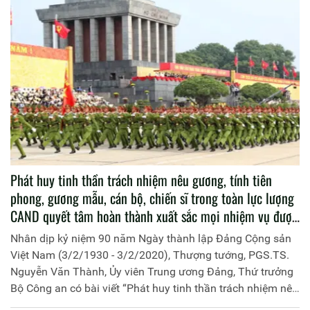
Phát huy tinh thần trách nhiệm nêu gương, tính tiên
phong, gương mẫu, cán bộ, chiến sĩ trong toàn lực lượng
CAND quyết tâm hoàn thành xuất sắc mọi nhiệm vụ được
Đảng và Nhân dân giao phó
Nhân dịp kỷ niệm 90 năm Ngày thành lập Đảng Cộng sản
Việt Nam (3/2/1930 - 3/2/2020), Thượng tướng, PGS.TS.
Nguyễn Văn Thành, Ủy viên Trung ương Đảng, Thứ trưởng
Bộ Công an có bài viết “Phát huy tinh thần trách nhiệm nêu
gương, tính tiên phong, gương mẫu, cán bộ, chiến sĩ trong