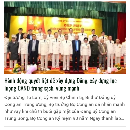
Sơn, Thứ trưởng Bộ Công an chủ trì cuộc họp.
Hành động quyết liệt để xây dựng Đảng, xây dựng lực
lượng CAND trong sạch, vững mạnh
Đại tướng Tô Lâm, Uỷ viên Bộ Chính trị, Bí thư Đảng uỷ
Công an Trung ương, Bộ trưởng Bộ Công an đã nhấn mạnh
như vậy khi chủ trì buổi gặp mặt của Đảng uỷ Công an
Trung ương, Bộ Công an Kỷ niệm 90 năm Ngày thành lập
Đảng Cộng sản Việt Nam (3-2-1930 – 3-2-2020), tổ chức