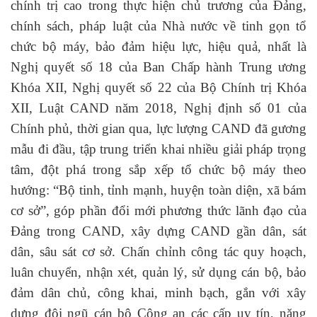
chính trị cao trong thực hiện chủ trương của Đảng,
chính sách, pháp luật của Nhà nước về tinh gọn tổ
chức bộ máy, bảo đảm hiệu lực, hiệu quả, nhất là
Nghị quyết số 18 của Ban Chấp hành Trung ương
Khóa XII, Nghị quyết số 22 của Bộ Chính trị Khóa
XII, Luật CAND năm 2018, Nghị định số 01 của
Chính phủ, thời gian qua, lực lượng CAND đã gương
mẫu đi đầu, tập trung triển khai nhiều giải pháp trọng
tâm, đột phá trong sắp xếp tổ chức bộ máy theo
hướng: “Bộ tinh, tỉnh mạnh, huyện toàn diện, xã bám
cơ sở”, góp phần đổi mới phương thức lãnh đạo của
Đảng trong CAND, xây dựng CAND gần dân, sát
dân, sâu sát cơ sở. Chấn chỉnh công tác quy hoạch,
luân chuyển, nhận xét, quản lý, sử dụng cán bộ, bảo
đảm dân chủ, công khai, minh bạch, gắn với xây
dựng đội ngũ cán bộ Công an các cấp uy tín, năng