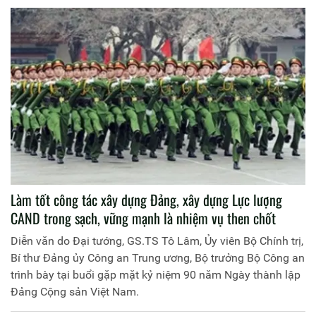
toàn lực lượng CAND quyết tâm hoàn thành xuất sắc mọi
nhiệm vụ được Đảng và Nhân dân giao phó”, Trang Thông
tin điện tử Học viện Chính trị Công an nhân dân xin trân
trọng giới thiệu cùng bạn đọc.
Làm tốt công tác xây dựng Đảng, xây dựng Lực lượng
CAND trong sạch, vững mạnh là nhiệm vụ then chốt
Diễn văn do Đại tướng, GS.TS Tô Lâm, Ủy viên Bộ Chính trị,
Bí thư Đảng ủy Công an Trung ương, Bộ trưởng Bộ Công an
trình bày tại buổi gặp mặt kỷ niệm 90 năm Ngày thành lập
Đảng Cộng sản Việt Nam.