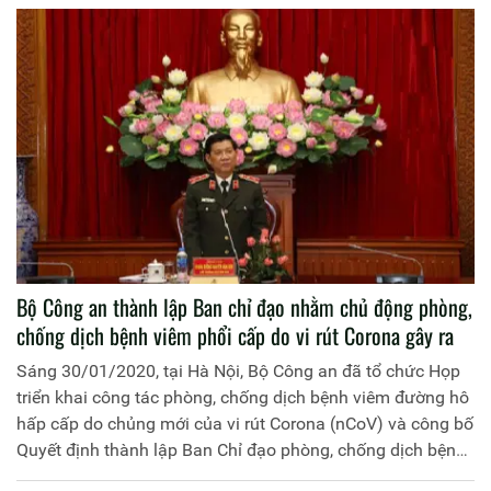
Bộ Công an thành lập Ban chỉ đạo nhằm chủ động phòng,
chống dịch bệnh viêm phổi cấp do vi rút Corona gây ra
Sáng 30/01/2020, tại Hà Nội, Bộ Công an đã tổ chức Họp
triển khai công tác phòng, chống dịch bệnh viêm đường hô
hấp cấp do chủng mới của vi rút Corona (nCoV) và công bố
Quyết định thành lập Ban Chỉ đạo phòng, chống dịch bệnh
trong Công an nhân dân (CAND). Trung tướng Nguyễn Văn