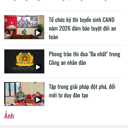
buổi làm việc với các đơn vị của 2 Bộ về một số nội dung
liên quan đến công tác giáo dục và đào tạo của lực lượng
Tổ chức kỳ thi tuyển sinh CAND
CAND.
năm 2026 đảm bảo tuyệt đối an
toàn
Phong trào thi đua "Ba nhất" trong
Công an nhân dân
Tập trung giải pháp đột phá, đổi
mới tư duy đào tạo
Ảnh