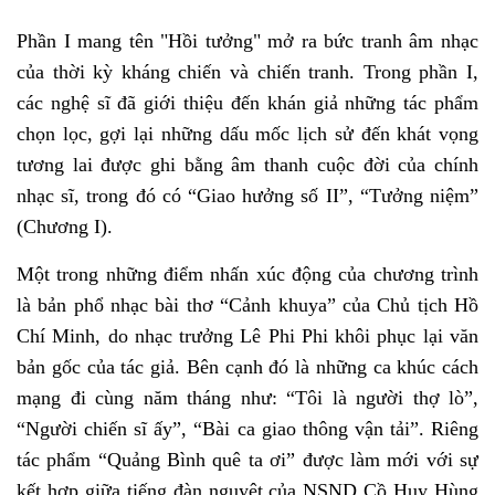
Phần I mang tên "Hồi tưởng" mở ra bức tranh âm nhạc
của thời kỳ kháng chiến và chiến tranh. Trong phần I,
các nghệ sĩ đã giới thiệu đến khán giả những tác phẩm
chọn lọc, gợi lại những dấu mốc lịch sử đến khát vọng
tương lai được ghi bằng âm thanh cuộc đời của chính
nhạc sĩ, trong đó có “Giao hưởng số II”, “Tưởng niệm”
(Chương I).
Một trong những điểm nhấn xúc động của chương trình
là bản phổ nhạc bài thơ “Cảnh khuya” của Chủ tịch Hồ
Chí Minh, do nhạc trưởng Lê Phi Phi khôi phục lại văn
bản gốc của tác giả. Bên cạnh đó là những ca khúc cách
mạng đi cùng năm tháng như: “Tôi là người thợ lò”,
“Người chiến sĩ ấy”, “Bài ca giao thông vận tải”. Riêng
tác phẩm “Quảng Bình quê ta ơi” được làm mới với sự
kết hợp giữa tiếng đàn nguyệt của NSND Cồ Huy Hùng