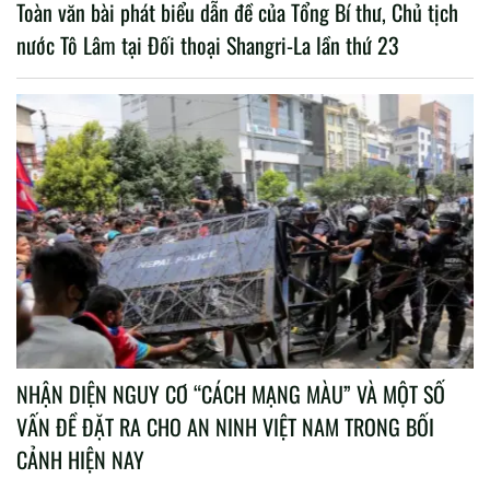
Toàn văn bài phát biểu dẫn đề của Tổng Bí thư, Chủ tịch
nước Tô Lâm tại Đối thoại Shangri-La lần thứ 23
NHẬN DIỆN NGUY CƠ “CÁCH MẠNG MÀU” VÀ MỘT SỐ
VẤN ĐỀ ĐẶT RA CHO AN NINH VIỆT NAM TRONG BỐI
CẢNH HIỆN NAY