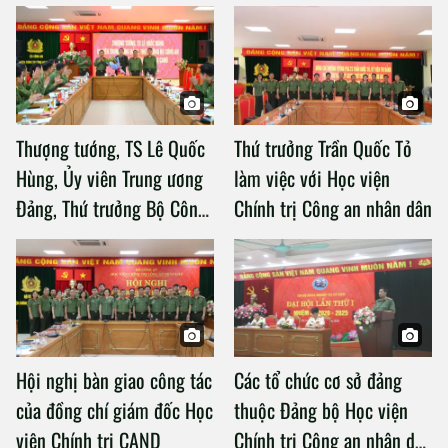
Thượng tướng, TS Lê Quốc
Thứ trưởng Trần Quốc Tỏ
Hùng, Ủy viên Trung ương
làm việc với Học viện
Đảng, Thứ trưởng Bộ Công
Chính trị Công an nhân dân
an làm việc với Học viện
Chính trị Công an nhân dân
Hội nghị bàn giao công tác
Các tổ chức cơ sở đảng
của đồng chí giám đốc Học
thuộc Đảng bộ Học viện
viện Chính trị CAND
Chính trị Công an nhân dân