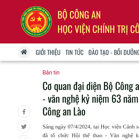
GIỚI THIỆU
TIN TỨC
ĐÀO TẠO - BỒI DƯỠN
Bản tin
Cơ quan đại diện Bộ Công a
- văn nghệ kỷ niệm 63 năm
Công an Lào
Sáng ngày 07/4/2024, tại Học viện Cảnh s
đã tổ chức Hội thể thao - Văn nghệ k