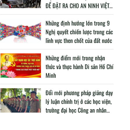
ĐỀ ĐẶT RA CHO AN NINH VIỆT
NAM TRONG BỐI CẢNH HIỆN
NAY
Những định hướng lớn trong 9
Nghị quyết chiến lược trong các
lĩnh vực then chốt của đất nước
Những điểm mới trong nhận
thức và thực hành Di sản Hồ Chí
Minh
Đổi mới phương pháp giảng dạy
lý luận chính trị ở các học viện,
trường đại học Công an nhân
dân trong Cách mạng công
nghiệp lần thứ tư