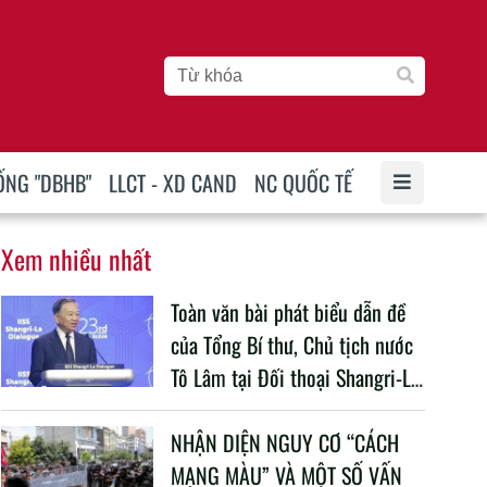
ỐNG "DBHB"
LLCT - XD CAND
NC QUỐC TẾ
Xem nhiều nhất
Toàn văn bài phát biểu dẫn đề
của Tổng Bí thư, Chủ tịch nước
Tô Lâm tại Đối thoại Shangri-La
lần thứ 23
NHẬN DIỆN NGUY CƠ “CÁCH
MẠNG MÀU” VÀ MỘT SỐ VẤN