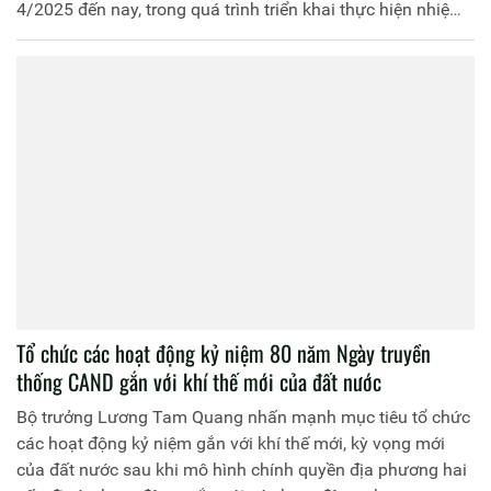
4/2025 đến nay, trong quá trình triển khai thực hiện nhiệm
vụ. Đồng chí đã tích cực nghiên cứu, ứng dụng công nghệ
thông tin trong thực hiện nhiệm vụ, trong đó đã xây dựng
nên phần mềm xếp lịch tuần tra tự động và được chính
thức chấp thuận đưa vào sử dụng phần mềm tại Phòng
tuần tra kiểm soát, Sở Chỉ huy cảnh sát thủ đô Juba từ đầu
tháng 7/2025 sau 2 tuần chạy thử nghiệm thành công.
Ban Biên tập Trang Thông tin điện tử Học viện Chính trị
CAND trân trọng giới thiệu bài viết trên Báo CAND phản
ánh nội dung hoạt động này.
Tổ chức các hoạt động kỷ niệm 80 năm Ngày truyền
thống CAND gắn với khí thế mới của đất nước
Bộ trưởng Lương Tam Quang nhấn mạnh mục tiêu tổ chức
các hoạt động kỷ niệm gắn với khí thế mới, kỳ vọng mới
của đất nước sau khi mô hình chính quyền địa phương hai