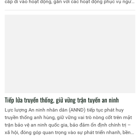
cấp đi vào hoạt động, gắn với các hoạt động phục vụ người
dân, việc vận hành chính quyền địa phương hai cấp, gắn
với nhiệm vụ công tác Công an, nhất là trong bảo đảm
ANTT, "gần dân, sát dân, vì nhân dân phục vụ".
Tiếp lửa truyền thống, giữ vững trận tuyến an ninh
Lực lượng An ninh nhân dân (ANND) tiếp tục phát huy
truyền thống anh hùng, giữ vững vai trò nòng cốt trên mặt
trận bảo vệ an ninh quốc gia, bảo đảm ổn định chính trị –
xã hội, đóng góp quan trọng vào sự phát triển nhanh, bền
vững của đất nước.