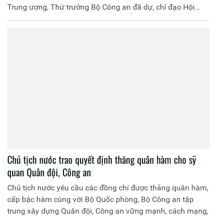
Trung ương, Thứ trưởng Bộ Công an đã dự, chỉ đạo Hội
nghị sơ kết công tác 6 tháng đầu năm 2025 của Cơ quan
UBKT Đảng uỷ Công an Trung ương.
Chủ tịch nước trao quyết định thăng quân hàm cho sỹ
quan Quân đội, Công an
Chủ tịch nước yêu cầu các đồng chí được thăng quân hàm,
cấp bậc hàm cùng với Bộ Quốc phòng, Bộ Công an tập
trung xây dựng Quân đội, Công an vững mạnh, cách mạng,