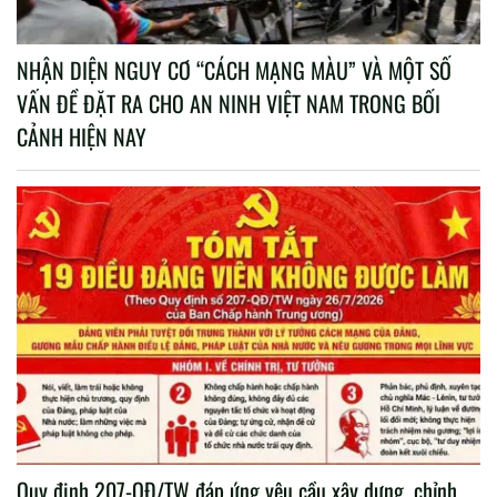
NHẬN DIỆN NGUY CƠ “CÁCH MẠNG MÀU” VÀ MỘT SỐ
VẤN ĐỀ ĐẶT RA CHO AN NINH VIỆT NAM TRONG BỐI
CẢNH HIỆN NAY
Quy định 207-QĐ/TW đáp ứng yêu cầu xây dựng, chỉnh