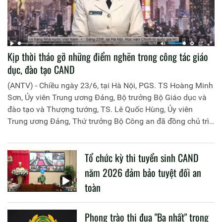
Kịp thời tháo gỡ những điểm nghẽn trong công tác giáo
dục, đào tạo CAND
(ANTV) - Chiều ngày 23/6, tại Hà Nội, PGS. TS Hoàng Minh
Sơn, Ủy viên Trung ương Đảng, Bộ trưởng Bộ Giáo dục và
đào tạo và Thượng tướng, TS. Lê Quốc Hùng, Ủy viên
Trung ương Đảng, Thứ trưởng Bộ Công an đã đồng chủ trì
buổi làm việc với các đơn vị của 2 Bộ về một số nội dung
liên quan đến công tác giáo dục và đào tạo của lực lượng
Tổ chức kỳ thi tuyển sinh CAND
CAND.
năm 2026 đảm bảo tuyệt đối an
toàn
Phong trào thi đua "Ba nhất" trong