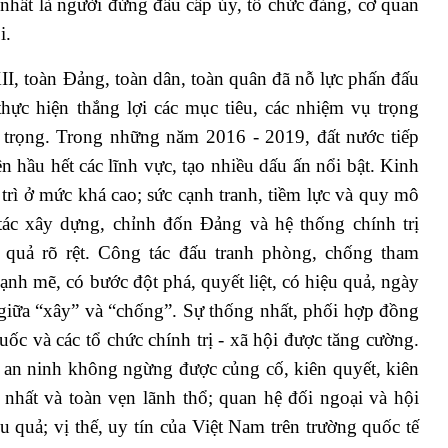
 nhất là người đứng đầu cấp ủy, tổ chức đảng, cơ quan
i.
II, toàn Đảng, toàn dân, toàn quân đã nỗ lực phấn đấu
thực hiện thắng lợi các mục tiêu, các nhiệm vụ trọng
n trọng. Trong những năm 2016 - 2019, đất nước tiếp
ên hầu hết các lĩnh vực, tạo nhiều dấu ấn nổi bật. Kinh
trì ở mức khá cao; sức cạnh tranh, tiềm lực và quy mô
tác xây dựng, chỉnh đốn Đảng và hệ thống chính trị
t quả rõ rệt. Công tác đấu tranh phòng, chống tham
ạnh mẽ, có bước đột phá, quyết liệt, có hiệu quả, ngày
ẽ giữa “xây” và “chống”. Sự thống nhất, phối hợp đồng
ốc và các tổ chức chính trị - xã hội được tăng cường.
, an ninh không ngừng được củng cố, kiên quyết, kiên
 nhất và toàn vẹn lãnh thổ; quan hệ đối ngoại và hội
 quả; vị thế, uy tín của Việt Nam trên trường quốc tế