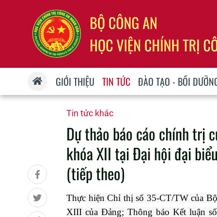
GIỚI THIỆU
TIN TỨC
ĐÀO TẠO - BỒI DƯỠN
Tin tức khác
Dự thảo báo cáo chính trị
khóa XII tại Đại hội đại biể
(tiếp theo)
Thực hiện Chỉ thị số 35-CT/TW của Bộ C
XIII của Đảng; Thông báo Kết luận số