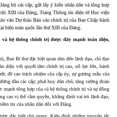
 Đảng bộ các cấp, gửi lấy ý kiến nhân dân và tổng hợp
hội XIII của Đảng, Trang Thông tin điện tử Học viện
toàn văn Dự thảo Báo cáo chính trị của Ban Chấp hành
ại biểu toàn quốc lần thứ XIII của Đảng.
và hệ thống chính trị được đẩy mạnh toàn diện,
, Ban Bí thư đặc biệt quan tâm đến lãnh đạo, chỉ đạo
n diện với quyết tâm chính trị cao, nỗ lực lớn, hành
 rệt; đề cao trách nhiệm của cấp ủy, sự gương mẫu của
 đứng đầu các cấp; phát huy dân chủ; tăng cường đoàn
c mạnh tổng hợp của cả hệ thống chính trị và sự đồng
ng cao vị thế cầm quyền, khẳng định vai trò lãnh đạo,
iềm tin của nhân dân đối với Đảng.
ược đặc biệt chú trọng. Kiên định những nguyên tắc