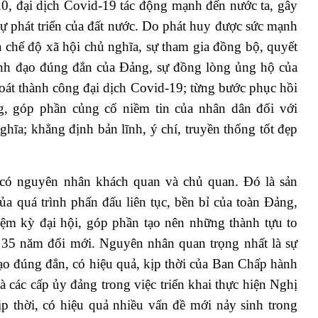
20, đại dịch Covid-19 tác động mạnh đến nước ta, gây
à sự phát triển của đất nước. Do phát huy được sức mạnh
ủa chế độ xã hội chủ nghĩa, sự tham gia đồng bộ, quyết
 lãnh đạo đúng đắn của Đảng, sự đồng lòng ủng hộ của
oát thành công đại dịch Covid-19; từng bước phục hồi
g, góp phần củng cố niềm tin của nhân dân đối với
hĩa; khẳng định bản lĩnh, ý chí, truyền thống tốt đẹp
có nguyên nhân khách quan và chủ quan. Đó là sản
của quá trình phấn đấu liên tục, bền bỉ của toàn Đảng,
iệm kỳ đại hội, góp phần tạo nên những thành tựu to
ua 35 năm đổi mới. Nguyên nhân quan trọng nhất là sự
đạo đúng đắn, có hiệu quả, kịp thời của Ban Chấp hành
 các cấp ủy đảng trong việc triển khai thực hiện Nghị
kịp thời, có hiệu quả nhiều vấn đề mới nảy sinh trong