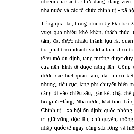
nhiệm của các tổ chức đảng, đảng viên,
nhà nước và các tổ chức chính trị - xã hộ
Tổng quát lại, trong nhiệm kỳ Đại hội X
vượt qua nhiều khó khăn, thách thức, 
tâm, đạt được nhiều thành tựu rất qua
tục phát triển nhanh và khá toàn diện tr
tế vĩ mô ổn định, tăng trưởng được duy 
của nền kinh tế được nâng lên. Công 
được đặc biệt quan tâm, đạt nhiều kế
nhũng, tiêu cực, lãng phí chuyển biến m
càng đi vào chiều sâu, gắn kết chặt ch
bộ giữa Đảng, Nhà nước, Mặt trận Tổ qu
Chính trị - xã hội ổn định; quốc phòng
trì giữ vững độc lập, chủ quyền, thống
nhập quốc tế ngày càng sâu rộng và hiệu