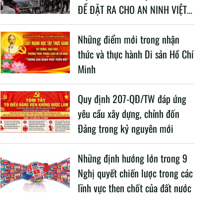
ĐỀ ĐẶT RA CHO AN NINH VIỆT
NAM TRONG BỐI CẢNH HIỆN
NAY
Những điểm mới trong nhận
thức và thực hành Di sản Hồ Chí
Minh
Quy định 207-QĐ/TW đáp ứng
yêu cầu xây dựng, chỉnh đốn
Đảng trong kỷ nguyên mới
Những định hướng lớn trong 9
Nghị quyết chiến lược trong các
lĩnh vực then chốt của đất nước