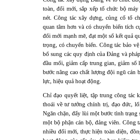
toàn, đổi mới, sắp xếp tổ chức bộ máy 
nét. Công tác xây dựng, củng cố tổ c
quan tâm hơn và có chuyển biến tích cự
đổi mới mạnh mẽ, đạt một số kết quả q
trọng, có chuyển biến. Công tác bảo vệ 
bổ sung các quy định của Đảng và pháp
đầu mối, giảm cấp trung gian, giảm số l
bước nâng cao chất lượng đội ngũ cán b
lực, hiệu quả hoạt động.
Chỉ đạo quyết liệt, tập trung công tác
thoái về tư tưởng chính trị, đạo đức, l
Ngăn chặn, đẩy lùi một bước tình trạng s
một bộ phận cán bộ, đảng viên. Công tá
nhiều đổi mới, thực hiện toàn diện, đồn