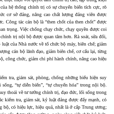
của hệ thống chính trị có sự chuyển biến tích cực, rõ
hức cơ sở đảng, nâng cao chất lượng đảng viên được
c. Công tác cán bộ là “then chốt của then chốt” được
uan trọng. Việc chống chạy chức, chạy quyền được coi
chính trị nội bộ được quan tâm hơn. Rà soát, sửa đổi,
 luật của Nhà nước về tổ chức bộ máy, biên chế; giảm
ượng cán bộ lãnh đạo, giảm biên chế, cơ cấu lại, từng
ộ, công chức, giảm chi phí hành chính, nâng cao hiệu
 kiểm tra, giám sát, phòng, chống những biểu hiện suy
ối sống, “tự diễn biến”, “tự chuyển hóa” trong nội bộ.
uy thoái về tư tưởng chính trị, đạo đức, lối sống trong
c kiểm tra, giám sát, kỷ luật đảng được đẩy mạnh, có
g bộ, có hiệu lực, hiệu quả, nhất là ở cấp Trung ương;