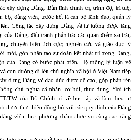
c xây dựng Đảng. Bản lĩnh chính trị, trình độ, trí tuệ,
 bộ, đảng viên, trước hết là cán bộ lãnh đạo, quản lý
 lên. Công tác xây dựng Đảng về tư tưởng được tăng
g của Đảng, đấu tranh phản bác các quan điểm sai trái,
ung, chuyển biến tích cực; nghiên cứu và giáo dục lý
đổi mới, góp phần tạo sự đoàn kết nhất trí trong Đảng,
ận của Đảng có bước phát triển. Hệ thống lý luận về
 và con đường đi lên chủ nghĩa xã hội ở Việt Nam tiếp
c xây dựng Đảng về đạo đức được đề cao, góp phần rèn
ống chủ nghĩa cá nhân, cơ hội, thực dụng, “lợi ích
-CT/TW của Bộ Chính trị về học tập và làm theo tư
h được thực hiện đồng bộ với các quy định của Đảng
 đảng viên theo phương châm chức vụ càng cao càng
thực hiện với quyết tâm chính trị cao, tập trung kiện