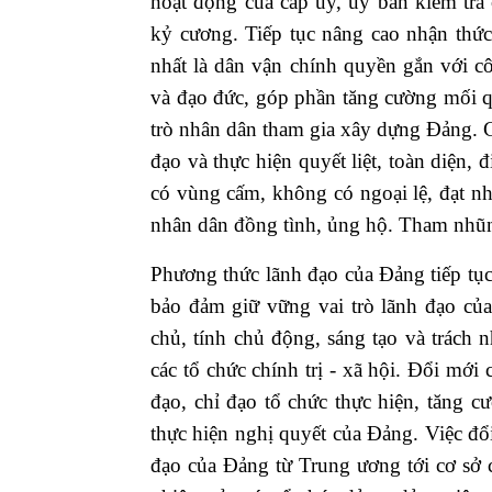
hoạt động của cấp ủy, ủy ban kiểm tra 
kỷ cương. Tiếp tục nâng cao nhận thức
nhất là dân vận chính quyền gắn với cô
và đạo đức, góp phần tăng cường mối q
trò nhân dân tham gia xây dựng Đảng. 
đạo và thực hiện quyết liệt, toàn diện, 
có vùng cấm, không có ngoại lệ, đạt nh
nhân dân đồng tình, ủng hộ. Tham nhũn
Phương thức lãnh đạo của Đảng tiếp tụ
bảo đảm giữ vững vai trò lãnh đạo củ
chủ, tính chủ động, sáng tạo và trách
các tổ chức chính trị - xã hội. Đổi mới 
đạo, chỉ đạo tổ chức thực hiện, tăng cư
thực hiện nghị quyết của Đảng. Việc đổi
đạo của Đảng từ Trung ương tới cơ sở có