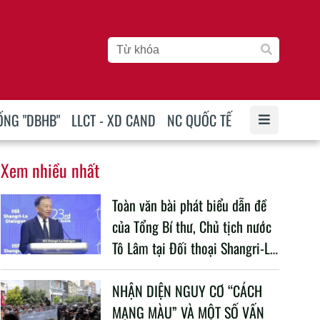
ỐNG "DBHB"
LLCT - XD CAND
NC QUỐC TẾ
Xem nhiều nhất
Toàn văn bài phát biểu dẫn đề
của Tổng Bí thư, Chủ tịch nước
Tô Lâm tại Đối thoại Shangri-La
lần thứ 23
NHẬN DIỆN NGUY CƠ “CÁCH
MẠNG MÀU” VÀ MỘT SỐ VẤN