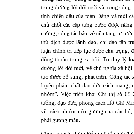
trong đường lối đổi mới và trong công tá
tính chiến đấu của toàn Đảng và mỗi cán
chủ chốt các cấp từng bước được nâng
cường; công tác bảo vệ nền tảng tư tưởn
thù địch được lãnh đạo, chỉ đạo tập tr
luận chính trị tiếp tục được chú trọng, 
đồng thuận trong xã hội. Tư duy lý lu
đường lối đổi mới, về chủ nghĩa xã hội
tục được bổ sung, phát triển. Công tá
luyện phẩm chất đạo đức cách mạng, ch
nhóm”. Việc triển khai Chỉ thị số 05
tưởng, đạo đức, phong cách Hồ Chí Min
về trách nhiệm nêu gương của cán bộ,
phải gương mẫu.
Công tác xây dựng Đảng về tổ chức được 