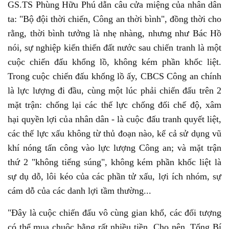
GS.TS Phùng Hữu Phú dẫn câu cửa miệng của nhân dân
ta: "Bộ đội thời chiến, Công an thời bình", đồng thời cho
rằng, thời bình tưởng là nhẹ nhàng, nhưng như Bác Hồ
nói, sự nghiệp kiến thiến đất nước sau chiến tranh là một
cuộc chiến đấu khổng lồ, không kém phần khốc liệt.
Trong cuộc chiến đấu khổng lồ ấy, CBCS Công an chính
là lực lượng đi đầu, cùng một lúc phải chiến đấu trên 2
mặt trận: chống lại các thế lực chống đối chế độ, xâm
hại quyền lợi của nhân dân - là cuộc đấu tranh quyết liệt,
các thế lực xấu không từ thủ đoạn nào, kể cả sử dụng vũ
khí nóng tấn công vào lực lượng Công an; và mặt trận
thứ 2 "không tiếng súng", không kém phần khốc liệt là
sự dụ dỗ, lôi kéo của các phần tử xấu, lợi ích nhóm, sự
cám dỗ của các danh lợi tầm thường...
"Đây là cuộc chiến đấu vô cùng gian khổ, các đối tượng
có thể mua chuộc bằng rất nhiều tiền. Cho nên, Tổng Bí