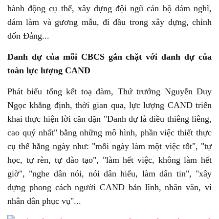
hành động cụ thể, xây dựng đội ngũ cán bộ dám nghĩ,
dám làm và gương mẫu, đi đầu trong xây dựng, chỉnh
đốn Đảng...
Danh dự của mỗi CBCS gắn chặt với danh dự của
toàn lực lượng CAND
Phát biểu tổng kết toạ đàm, Thứ trưởng Nguyễn Duy
Ngọc khẳng định, thời gian qua, lực lượng CAND triển
khai thực hiện lời căn dặn "Danh dự là điều thiêng liêng,
cao quý nhất" bằng những mô hình, phần việc thiết thực
cụ thể hằng ngày như: "mỗi ngày làm một việc tốt", "tự
học, tự rèn, tự đào tạo", "làm hết việc, không làm hết
giờ", "nghe dân nói, nói dân hiểu, làm dân tin", "xây
dựng phong cách người CAND bản lĩnh, nhân văn, vì
nhân dân phục vụ"...