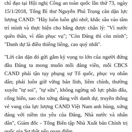
chỉ đạo tại Hội nghị Công an toàn quốc lần thứ 73, ngày
15/1/2018, Tổng Bí thư Nguyễn Phú Trọng căn dặn lực
lượng CAND: "Hãy luôn luôn ghi nhớ, khắc sâu vào tâm
trí mình và thực hiện cho bằng được chân lý: "Vì nước
quên thân, vì dân phục vụ"; "Còn Đảng thì còn mình";
"Danh dự là điều thiêng liêng, cao quý nhất".
"Lời căn dặn đó gửi gắm kỳ vọng to lớn của người đứng
đầu Đảng ta mong muốn mỗi đảng viên, mỗi CBCS
CAND phải tận tụy phụng sự Tổ quốc, phục vụ nhân
dân; phải luôn giữ vững bản lĩnh, liêm chính, thường
xuyên "tự soi", "tự sửa", không ngừng nỗ lực phấn đấu,
cống hiến, sao cho xứng đáng với danh dự, truyền thống
vẻ vang của lực lượng CAND Việt Nam anh hùng, xứng
đáng với niềm tin yêu của Đảng, Nhà nước và nhân
dân", Giám đốc - Tổng Biên tập Nhà Xuất bản Chính trị
quốc gia Sự thật nêu quan điểm.