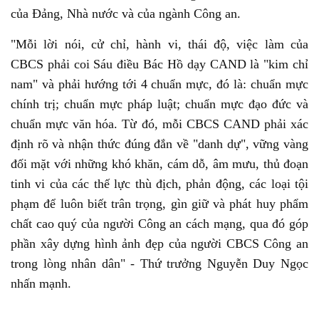
của Đảng, Nhà nước và của ngành Công an.
"Mỗi lời nói, cử chỉ, hành vi, thái độ, việc làm của
CBCS phải coi Sáu điều Bác Hồ dạy CAND là "kim chỉ
nam" và phải hướng tới 4 chuẩn mực, đó là: chuẩn mực
chính trị; chuẩn mực pháp luật; chuẩn mực đạo đức và
chuẩn mực văn hóa. Từ đó, mỗi CBCS CAND phải xác
định rõ và nhận thức đúng đắn về "danh dự", vững vàng
đối mặt với những khó khăn, cám dỗ, âm mưu, thủ đoạn
tinh vi của các thế lực thù địch, phản động, các loại tội
phạm để luôn biết trân trọng, gìn giữ và phát huy phẩm
chất cao quý của người Công an cách mạng, qua đó góp
phần xây dựng hình ảnh đẹp của người CBCS Công an
trong lòng nhân dân" - Thứ trưởng Nguyễn Duy Ngọc
nhấn mạnh.