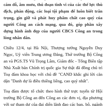
cám dỗ, âm mưu, thủ đoạn tinh vi của các thế lực thù
địch, phản động, các loại tội phạm để luôn biết trân
trọng, gìn giữ và phát huy phẩm chất cao quý của
người Công an cách mạng, qua đó, góp phần xây
dựng hình ảnh đẹp của người CBCS Công an trong
lòng nhân dân.
Chiều 12/4, tại Hà Nội, Thượng tướng Nguyễn Duy
Ngọc, Uỷ viên Trung ương Đảng, Thứ trưởng Bộ Công
an và PGS.TS Vũ Trọng Lâm, Giám đốc - Tổng Biên tập
Nhà Xuất bản Chính trị quốc gia Sự thật đã đồng chủ trì
Toạ đàm khoa học với chủ đề "CAND khắc ghi lời căn
dặn "Danh dự là điều thiêng liêng, cao quý nhất".
Toạ đàm được tổ chức theo hình thứ trực tuyến từ Hội
trường Bộ Công an đến Công an các đơn vị, địa phương
với sự tham dự của đại diện lãnh đạo các ban, bộ, ngành