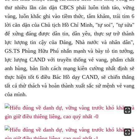
thư nhiều lần căn dặn CBCS phải luôn tỉnh táo, vững
vàng, luôn khắc ghi vào tiềm thức, tâm khảm, trái tim 6
lời căn dặn của Chủ tịch Hồ Chí Minh, "tự soi", "tự sửa"
để xứng đáng được dân tin, dân yêu, thực sự trở thành
lực lượng tin cậy của Đảng, Nhà nước và nhân dân",
GS.TS Phùng Hữu Phú nhấn mạnh và bày tỏ tin tưởng,
lực lượng CAND với truyền thống vẻ vang, phẩm chất
anh hùng, bản lĩnh cách mạng kiên cường nhất định sẽ
thực hiện tốt 6 điều Bác Hồ dạy CAND, sẽ chiến thắng
tất cả thử thách và hoàn thành xuất sắc sứ mệnh vẻ vang
của mình.