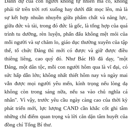
Danh dự của con người không tự nhiên mà có, không
phải từ trên trời rơi xuống hay dưới đất mọc lên, mà là
sự kết hợp nhuần nhuyễn giữa phẩm chất và năng lực,
giữa đức và tài, trong đó đức là gốc, là tổng hợp của quá
trình tu dưỡng, rèn luyện, phấn đấu không mệt mỏi của
mỗi người và sự chăm lo, giáo dục thường xuyên của tập
thể, tổ chức Đảng thì mới có được và giữ được điều
thiêng liêng, cao quý đó. Như Bác Hồ đã dạy, "một
Đảng, một dân tộc, mỗi con người hôm qua là vĩ đại, có
sức hấp dẫn lớn; không nhất thiết hôm nay và ngày mai
vẫn được mọi người yêu mến, kính trọng nếu lòng dạ
không còn trong sáng nữa, nếu sa vào chủ nghĩa cá
nhân". Vì vậy, trước yêu cầu ngày càng cao của thời kỳ
phát triển mới, lực lượng CAND cần khắc cốt ghi tâm
những chỉ điểm quan trọng và lời căn dặn tâm huyết của
đồng chí Tổng Bí thư.