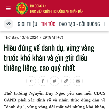
GIỚI THIỆU
TIN TỨC
ĐÀO TẠO - BỒI DƯỠNG
QU
Thứ Bảy, 13/4/2024 7:29'(GMT+7)
Hiểu đúng về danh dự, vững vàng
trước khó khăn và gìn giữ điều
thiêng liêng, cao quý nhất
Thứ trưởng Nguyễn Duy Ngọc yêu cầu mỗi CBCS
CAND phải xác định rõ và nhận thức đúng đắn về
"danh dự", vững vàng đối mặt với những khó khăn,