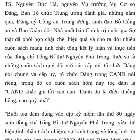
TS. Nguyễn Đức Hà, nguyên Vụ trưởng Vụ Cơ sở
Đảng, Ban Tổ chức Trung ương đánh giá, những năm
qua, Đảng uỷ Công an Trung ương, lãnh đạo Bộ Công
an và Ban Giám đốc Nhà xuất bản Chính trị quốc gia Sự
thật đã phối hợp chặt chẽ, hiệu quả và cho ra đời nhiều
cuốn sách mang tính chất tổng kết lý luận và thực tiễn
của đồng chí Tổng Bí thư Nguyễn Phú Trọng, thực sự là
những cuốn sách quý đối với các cấp uỷ, tổ chức Đảng
nói chung và cấp uỷ, tổ chức Đảng trong CAND nói
riêng, trong đó có cuốn sách hôm nay toạ đàm là
"CAND khắc ghi lời căn dặn "Danh dự là điều thiêng
liêng, cao quý nhất".
"Buổi toạ đàm đúng vào dịp kỷ niệm lần thứ 80 ngày
sinh đồng chí Tổng Bí thư Nguyễn Phú Trọng, vừa thể
hiện tinh thần trách nhiệm, sự kính trọng và lòng biết ơn