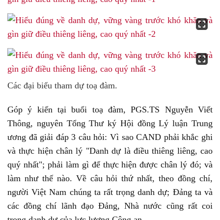
Các đại biểu tham dự toạ đàm.
Góp ý kiến tại buổi toạ đàm, PGS.TS Nguyễn Viết
Thông, nguyên Tổng Thư ký Hội đồng Lý luận Trung
ương đã giải đáp 3 câu hỏi: Vì sao CAND phải khắc ghi
và thực hiện chân lý "Danh dự là điều thiêng liêng, cao
quý nhất"; phải làm gì để thực hiện được chân lý đó; và
làm như thế nào. Về câu hỏi thứ nhất, theo đồng chí,
người Việt Nam chúng ta rất trọng danh dự; Đảng ta và
các đồng chí lãnh đạo Đảng, Nhà nước cũng rất coi
trọng danh dự của lực lượng Công an.