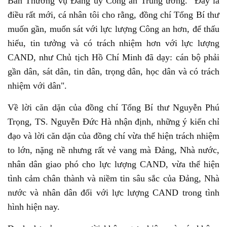
Ban Thường vụ Đảng ủy Công an Trung ương. "Đây là
điều rất mới, cá nhân tôi cho rằng, đồng chí Tổng Bí thư
muốn gần, muốn sát với lực lượng Công an hơn, để thấu
hiểu, tin tưởng và có trách nhiệm hơn với lực lượng
CAND, như Chủ tịch Hồ Chí Minh đã dạy: cán bộ phải
gần dân, sát dân, tin dân, trọng dân, học dân và có trách
nhiệm với dân".
Về lời căn dặn của đồng chí Tổng Bí thư Nguyễn Phú
Trọng, TS. Nguyễn Đức Hà nhận định, những ý kiến chỉ
đạo và lời căn dặn của đồng chí vừa thể hiện trách nhiệm
to lớn, nặng nề nhưng rất vẻ vang mà Đảng, Nhà nước,
nhân dân giao phó cho lực lượng CAND, vừa thể hiện
tình cảm chân thành và niềm tin sâu sắc của Đảng, Nhà
nước và nhân dân đối với lực lượng CAND trong tình
hình hiện nay.