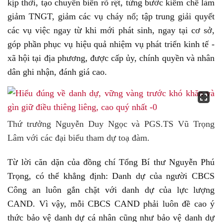
kịp thời, tạo chuyển biến rõ rệt, từng bước kiềm chế làm
giảm TNGT, giảm các vụ cháy nổ; tập trung giải quyết
các vụ việc ngay từ khi mới phát sinh, ngay tại cơ sở,
góp phần phục vụ hiệu quả nhiệm vụ phát triển kinh tế -
xã hội tại địa phương, được cấp ủy, chính quyền và nhân
dân ghi nhận, đánh giá cao.
Thứ trưởng Nguyễn Duy Ngọc và PGS.TS Vũ Trọng
Lâm với các đại biểu tham dự toạ đàm.
Từ lời căn dặn của đồng chí Tổng Bí thư Nguyễn Phú
Trọng, có thể khẳng định: Danh dự của người CBCS
Công an luôn gắn chặt với danh dự của lực lượng
CAND. Vì vậy, mỗi CBCS CAND phải luôn đề cao ý
thức bảo vệ danh dự cá nhân cũng như bảo vệ danh dự