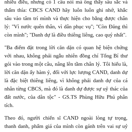
nhiều điều, nhưng có 1 câu nói mà ông thấy sâu sắc và
thấm thía: CBCS CAND hãy luôn luôn ghi nhớ, khắc
sâu vào tâm trí mình và thực hiện cho bằng được chân
lý: "Vì nước quên thân, vì dân phục vụ"; "Còn Đảng thì
còn mình"; "Danh dự là điều thiêng liêng, cao quý nhất".
"Ba điểm đặt trong lời căn dặn có quan hệ biện chứng
với nhau, không phải ngẫu nhiên đồng chí Tổng Bí thư
gói vào trong một câu, nâng lên tầm chân lý. Tôi hiểu là,
lời căn dặn ấy hàm ý, đối với lực lượng CAND, danh dự
là đặc biệt thiêng liêng, vì không phải danh dự của cá
nhân từng CBCS, mà đó là danh dự được sự uỷ thác của
đất nước, của dân tộc" - GS.TS Phùng Hữu Phú phân
tích.
Theo đó, người chiến sĩ CAND ngoài lòng tự trọng,
thanh danh, phẩm giá của mình còn gánh trên vai sự uỷ