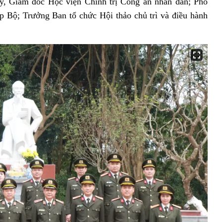
ủy,
Giám đốc Học viện Chính trị Công an nhân dân; Phó
p Bộ; Trưởng Ban tổ chức Hội thảo chủ trì và điều hành