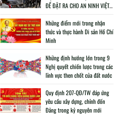
ĐỀ ĐẶT RA CHO AN NINH VIỆT
NAM TRONG BỐI CẢNH HIỆN
NAY
Những điểm mới trong nhận
thức và thực hành Di sản Hồ Chí
Minh
Những định hướng lớn trong 9
Nghị quyết chiến lược trong các
lĩnh vực then chốt của đất nước
Quy định 207-QĐ/TW đáp ứng
yêu cầu xây dựng, chỉnh đốn
Đảng trong kỷ nguyên mới