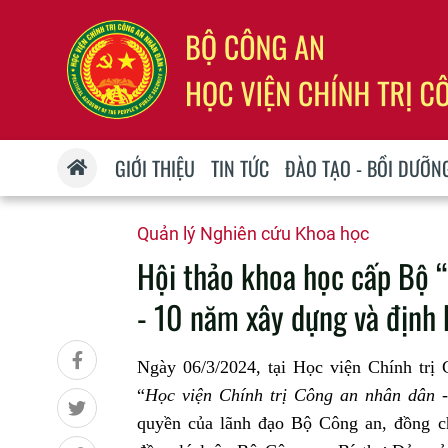
GIỚI THIỆU
TIN TỨC
ĐÀO TẠO - BỒI DƯỠN
Quản lý Nghiên cứu Khoa học
Hội thảo khoa học cấp Bộ “
- 10 năm xây dựng và định 
Ngày 06/3/2024, tại Học viện Chính tr
“
Học viện Chính trị Công an nhân dân 
quyền của lãnh đạo Bộ Công an,
đồng c