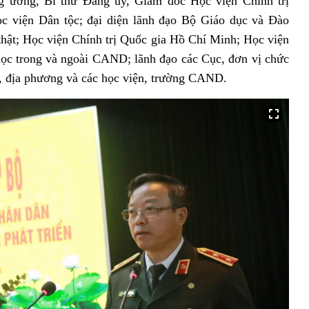
 ương, Bí thư Đảng ủy, Giám đốc Học viện Chính trị
viện Dân tộc; đại diện lãnh đạo Bộ Giáo dục và Đào
 thật; Học viện Chính trị Quốc gia Hồ Chí Minh; Học viện
học trong và ngoài CAND
; lãnh đạo các Cục, đơn vị chức
, địa phương
và các học viện, trường CAND.