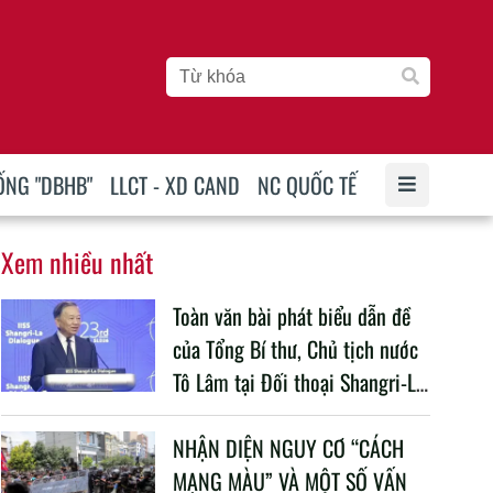
ỐNG "DBHB"
LLCT - XD CAND
NC QUỐC TẾ
Xem nhiều nhất
Toàn văn bài phát biểu dẫn đề
của Tổng Bí thư, Chủ tịch nước
Tô Lâm tại Đối thoại Shangri-La
lần thứ 23
NHẬN DIỆN NGUY CƠ “CÁCH
MẠNG MÀU” VÀ MỘT SỐ VẤN