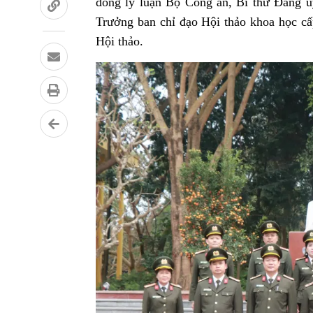
đồng lý luận Bộ Công an,
B
í thư Đảng 
Trưởng ban chỉ đạo Hội thảo khoa học cấ
Hội thảo.