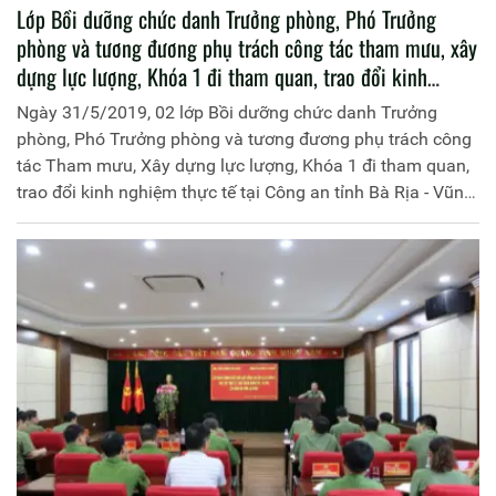
Lớp Bồi dưỡng chức danh Trưởng phòng, Phó Trưởng
phòng và tương đương phụ trách công tác tham mưu, xây
dựng lực lượng, Khóa 1 đi tham quan, trao đổi kinh
nghiệm thực tế tại Công an tỉnh Bà Rịa - Vũng Tàu
Ngày 31/5/2019, 02 lớp Bồi dưỡng chức danh Trưởng
phòng, Phó Trưởng phòng và tương đương phụ trách công
tác Tham mưu, Xây dựng lực lượng, Khóa 1 đi tham quan,
trao đổi kinh nghiệm thực tế tại Công an tỉnh Bà Rịa - Vũng
Tàu. Đồng chí Thiếu tướng, PGS.TS Phan Xuân Tuy, Phó
Giám đốc Học viện Chính trị CAND làm Trưởng đoàn.