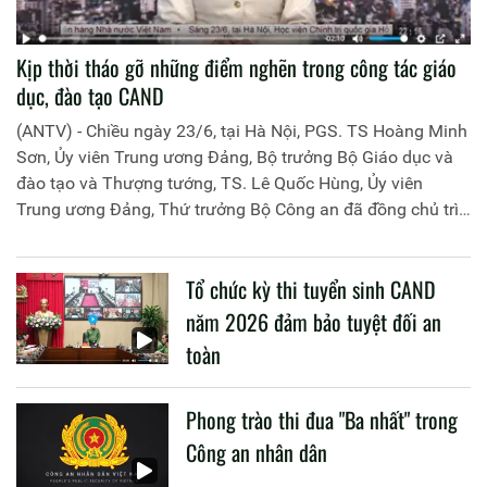
Kịp thời tháo gỡ những điểm nghẽn trong công tác giáo
dục, đào tạo CAND
(ANTV) - Chiều ngày 23/6, tại Hà Nội, PGS. TS Hoàng Minh
Sơn, Ủy viên Trung ương Đảng, Bộ trưởng Bộ Giáo dục và
đào tạo và Thượng tướng, TS. Lê Quốc Hùng, Ủy viên
Trung ương Đảng, Thứ trưởng Bộ Công an đã đồng chủ trì
buổi làm việc với các đơn vị của 2 Bộ về một số nội dung
liên quan đến công tác giáo dục và đào tạo của lực lượng
Tổ chức kỳ thi tuyển sinh CAND
CAND.
năm 2026 đảm bảo tuyệt đối an
toàn
Phong trào thi đua "Ba nhất" trong
Công an nhân dân