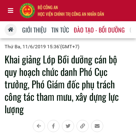
GIỚI THIỆU
TIN TỨC
ĐÀO TẠO - BỒI DƯỠNG
QU
Thứ Ba, 11/6/2019 15:36'(GMT+7)
Khai giảng Lớp Bồi dưỡng cán bộ
quy hoạch chức danh Phó Cục
trưởng, Phó Giám đốc phụ trách
công tác tham mưu, xây dựng lực
lượng