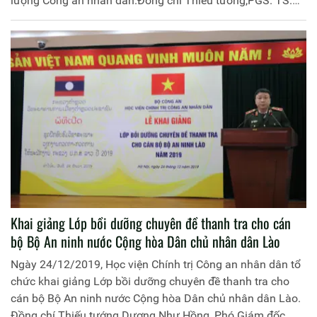
lượng Công an nhân dân.Đồng chí Thiếu tướng,PGS. TS.
Phan Xuân Tuy, Phó Giám đốc Học viện Chính trị Công an
nhân dân chủ trì buổi lễ. Tham dự còn có các đồng chí đại
diện lãnh đạo các đơn vị thuộc Học viện Chính trị Công an
nhân dân cùng 150 học viên của Lớp Bồi dưỡng.
Khai giảng Lớp bồi dưỡng chuyên đề thanh tra cho cán
bộ Bộ An ninh nước Cộng hòa Dân chủ nhân dân Lào
Ngày 24/12/2019, Học viện Chính trị Công an nhân dân tổ
chức khai giảng Lớp bồi dưỡng chuyên đề thanh tra cho
cán bộ Bộ An ninh nước Cộng hòa Dân chủ nhân dân Lào.
Đồng chí Thiếu tướng Dương Như Hồng, Phó Giám đốc