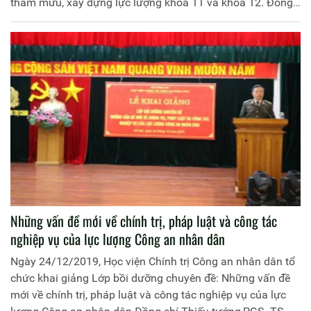
tham mưu, xây dựng lực lượng khóa 11 và khóa 12. Đồng
chí Trung tướng, PGS.TS Trần Vi Dân, Giám đốc Học viện
Chính trị Công an nhân dân chủ trì buổi Lễ. Tham dự Lễ
Khai giảng có các đồng chí: Đại tá Bùi Sơn Hiển, Phó Cục
trưởng Cục Đào tạo; đại diện lãnh đạo đơn vị chức năng
của Học viện và Cục Đào tạo cùng 145 học viên tham dự
hai khóa học.
Những vấn đề mới về chính trị, pháp luật và công tác
nghiệp vụ của lực lượng Công an nhân dân
Ngày 24/12/2019, Học viện Chính trị Công an nhân dân tổ
chức khai giảng Lớp bồi dưỡng chuyên đề: Những vấn đề
mới về chính trị, pháp luật và công tác nghiệp vụ của lực