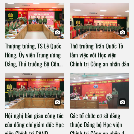
Thượng tướng, TS Lê Quốc
Thứ trưởng Trần Quốc Tỏ
Hùng, Ủy viên Trung ương
làm việc với Học viện
Đảng, Thứ trưởng Bộ Công
Chính trị Công an nhân dân
an làm việc với Học viện
Chính trị Công an nhân dân
Hội nghị bàn giao công tác
Các tổ chức cơ sở đảng
của đồng chí giám đốc Học
thuộc Đảng bộ Học viện
viện Chính trị CAND
Chính trị Công an nhân dân