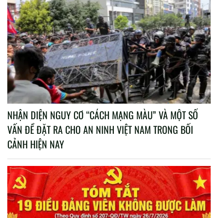
NHẬN DIỆN NGUY CƠ “CÁCH MẠNG MÀU” VÀ MỘT SỐ
VẤN ĐỀ ĐẶT RA CHO AN NINH VIỆT NAM TRONG BỐI
CẢNH HIỆN NAY