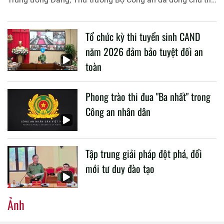
buổi làm việc với các đơn vị của 2 Bộ về một số nội dung
liên quan đến công tác giáo dục và đào tạo của lực lượng
Tổ chức kỳ thi tuyển sinh CAND
CAND.
năm 2026 đảm bảo tuyệt đối an
toàn
Phong trào thi đua "Ba nhất" trong
Công an nhân dân
Tập trung giải pháp đột phá, đổi
mới tư duy đào tạo
Ảnh