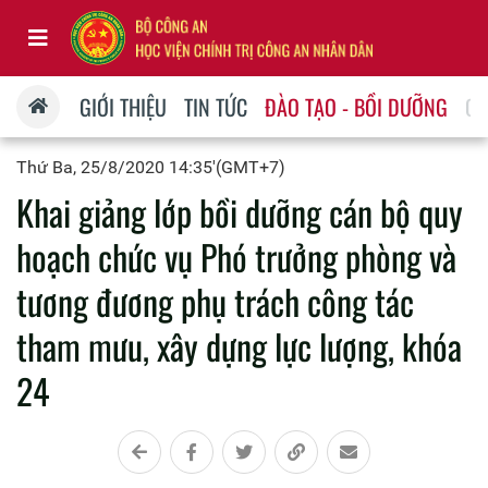
GIỚI THIỆU
TIN TỨC
ĐÀO TẠO - BỒI DƯỠNG
QU
Thứ Ba, 25/8/2020 14:35'(GMT+7)
Khai giảng lớp bồi dưỡng cán bộ quy
hoạch chức vụ Phó trưởng phòng và
tương đương phụ trách công tác
tham mưu, xây dựng lực lượng, khóa
24