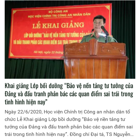
trị Công an nhân dân chủ trì buổi Lễ. Tham dự Lễ Bế giảng
có đồng chí Trung tá, TS Hoàng Đại Nghĩa, Phó Cục trưởng
Cục Đào tạo, đại diện lãnh đạo các đơn vị chức năng thuộc
Học viện, Cục Đào tạo cùng các học viên của hai khóa học.
Khai giảng Lớp bồi dưỡng “Bảo vệ nền tảng tư tưởng của
Đảng và đấu tranh phản bác các quan điểm sai trái trong
tình hình hiện nay”
Ngày 22/6/2020, Học viện Chính trị Công an nhân dân tổ
chức Lễ Khai giảng Lớp bồi dưỡng “Bảo vệ nền tảng tư
tưởng của Đảng và đấu tranh phản bác các quan điểm sai
trái trong tình hình hiện nay”. Đồng chí Đại tá, TS Nguyễn