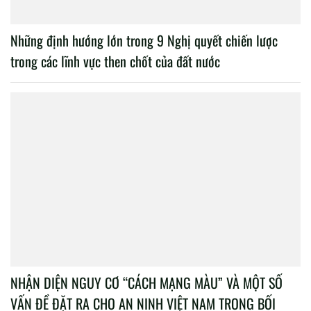
Những định hướng lớn trong 9 Nghị quyết chiến lược
trong các lĩnh vực then chốt của đất nước
NHẬN DIỆN NGUY CƠ “CÁCH MẠNG MÀU” VÀ MỘT SỐ
VẤN ĐỀ ĐẶT RA CHO AN NINH VIỆT NAM TRONG BỐI