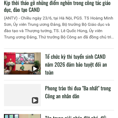
Kịp thời tháo gỡ những điểm nghẽn trong công tác giáo
dục, đào tạo CAND
(ANTV) - Chiều ngày 23/6, tại Hà Nội, PGS. TS Hoàng Minh
Sơn, Ủy viên Trung ương Đảng, Bộ trưởng Bộ Giáo dục và
đào tạo và Thượng tướng, TS. Lê Quốc Hùng, Ủy viên
Trung ương Đảng, Thứ trưởng Bộ Công an đã đồng chủ trì
buổi làm việc với các đơn vị của 2 Bộ về một số nội dung
liên quan đến công tác giáo dục và đào tạo của lực lượng
Tổ chức kỳ thi tuyển sinh CAND
CAND.
năm 2026 đảm bảo tuyệt đối an
toàn
Phong trào thi đua "Ba nhất" trong
Công an nhân dân
Tập trung giải pháp đột phá, đổi