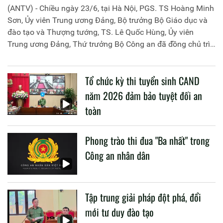
(ANTV) - Chiều ngày 23/6, tại Hà Nội, PGS. TS Hoàng Minh
Sơn, Ủy viên Trung ương Đảng, Bộ trưởng Bộ Giáo dục và
đào tạo và Thượng tướng, TS. Lê Quốc Hùng, Ủy viên
Trung ương Đảng, Thứ trưởng Bộ Công an đã đồng chủ trì
buổi làm việc với các đơn vị của 2 Bộ về một số nội dung
liên quan đến công tác giáo dục và đào tạo của lực lượng
Tổ chức kỳ thi tuyển sinh CAND
CAND.
năm 2026 đảm bảo tuyệt đối an
toàn
Phong trào thi đua "Ba nhất" trong
Công an nhân dân
Tập trung giải pháp đột phá, đổi
mới tư duy đào tạo