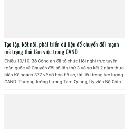
Tạo lập, kết nối, phát triển dữ liệu để chuyển đổi mạnh
mẽ trạng thái làm việc trong CAND
Chiều 10/10, Bộ Công an đã tổ chức Hội nghị trực tuyến
toàn quốc về Chuyển đổi số lần thứ 3 và sơ kết 2 năm thực
hiện Kế hoạch 377 về số hóa hồ sơ, tài liệu trong lực lượng
CAND. Thượng tướng Lương Tam Quang, Ủy viên Bộ Chính
trị, Bộ trưởng Bộ Công an, Trưởng Ban chỉ đạo Chuyển đổi
số Bộ Công an dự, phát biểu kết luận hội nghị.