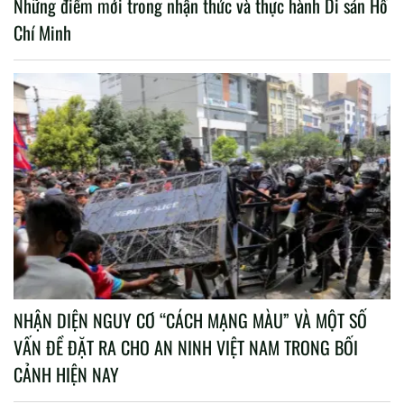
Những điểm mới trong nhận thức và thực hành Di sản Hồ
Chí Minh
NHẬN DIỆN NGUY CƠ “CÁCH MẠNG MÀU” VÀ MỘT SỐ
VẤN ĐỀ ĐẶT RA CHO AN NINH VIỆT NAM TRONG BỐI
CẢNH HIỆN NAY