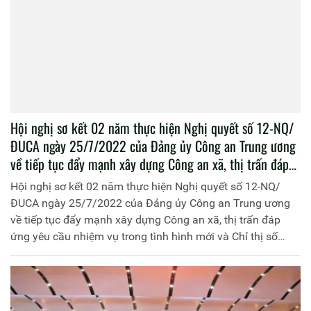
Hội nghị sơ kết 02 năm thực hiện Nghị quyết số 12-NQ/
ĐUCA ngày 25/7/2022 của Đảng ủy Công an Trung ương
về tiếp tục đẩy mạnh xây dựng Công an xã, thị trấn đáp
ứng yêu cầu nhiệm vụ trong tình hình mới và Chỉ thị số
Hội nghị sơ kết 02 năm thực hiện Nghị quyết số 12-NQ/
11/CT-BCA ngày 28/10/2022 của Bộ trưởng Bộ Công an
ĐUCA ngày 25/7/2022 của Đảng ủy Công an Trung ương
về tiếp tục đẩy mạnh xây dựng Công an xã, thị trấn đáp
về tiếp tục đẩy mạnh xây dựng Công an xã, thị trấn đáp
ứng yêu cầu, nhiệm vụ trong tình hình mới
ứng yêu cầu nhiệm vụ trong tình hình mới và Chỉ thị số
11/CT-BCA ngày 28/10/2022 của Bộ trưởng Bộ Công an về
tiếp tục đẩy mạnh xây dựng Công an xã, thị trấn đáp ứng
yêu cầu, nhiệm vụ trong tình hình mới