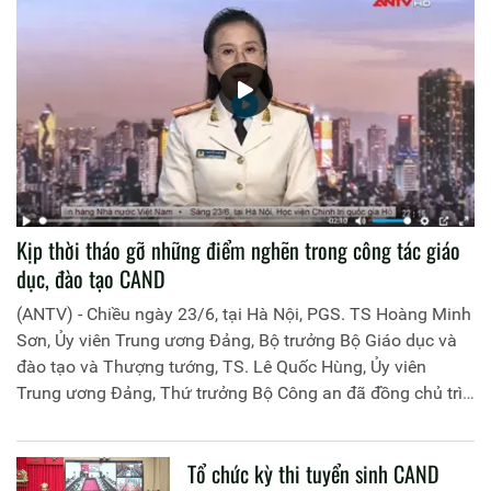
Kịp thời tháo gỡ những điểm nghẽn trong công tác giáo
dục, đào tạo CAND
(ANTV) - Chiều ngày 23/6, tại Hà Nội, PGS. TS Hoàng Minh
Sơn, Ủy viên Trung ương Đảng, Bộ trưởng Bộ Giáo dục và
đào tạo và Thượng tướng, TS. Lê Quốc Hùng, Ủy viên
Trung ương Đảng, Thứ trưởng Bộ Công an đã đồng chủ trì
buổi làm việc với các đơn vị của 2 Bộ về một số nội dung
liên quan đến công tác giáo dục và đào tạo của lực lượng
Tổ chức kỳ thi tuyển sinh CAND
CAND.