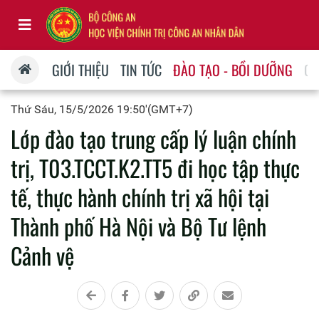
GIỚI THIỆU
TIN TỨC
ĐÀO TẠO - BỒI DƯỠNG
QU
Thứ Sáu, 15/5/2026 19:50'(GMT+7)
Lớp đào tạo trung cấp lý luận chính
trị, T03.TCCT.K2.TT5 đi học tập thực
tế, thực hành chính trị xã hội tại
Thành phố Hà Nội và Bộ Tư lệnh
Cảnh vệ