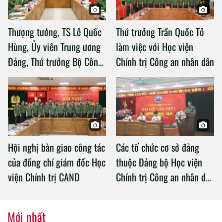
Thượng tướng, TS Lê Quốc
Thứ trưởng Trần Quốc Tỏ
Hùng, Ủy viên Trung ương
làm việc với Học viện
Đảng, Thứ trưởng Bộ Công
Chính trị Công an nhân dân
an làm việc với Học viện
Chính trị Công an nhân dân
Hội nghị bàn giao công tác
Các tổ chức cơ sở đảng
của đồng chí giám đốc Học
thuộc Đảng bộ Học viện
viện Chính trị CAND
Chính trị Công an nhân dân
tổ chức thành công Đại hội
nhiệm kỳ 2020 – 2025
Mới nhất