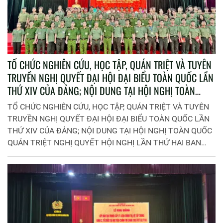
TỔ CHỨC NGHIÊN CỨU, HỌC TẬP, QUÁN TRIỆT VÀ TUYÊN
TRUYỀN NGHỊ QUYẾT ĐẠI HỘI ĐẠI BIỂU TOÀN QUỐC LẦN
THỨ XIV CỦA ĐẢNG; NỘI DUNG TẠI HỘI NGHỊ TOÀN
QUỐC QUÁN TRIỆT NGHỊ QUYẾT HỘI NGHỊ LẦN THỨ HAI
TỔ CHỨC NGHIÊN CỨU, HỌC TẬP, QUÁN TRIỆT VÀ TUYÊN
BAN CHẤP HÀNH TRUNG ƯƠNG ĐẢNG KHÓA XIV TRONG
TRUYỀN NGHỊ QUYẾT ĐẠI HỘI ĐẠI BIỂU TOÀN QUỐC LẦN
ĐẢNG BỘ BỘ PHẬN PHÒNG QUẢN LÝ HỌC VIÊN
THỨ XIV CỦA ĐẢNG; NỘI DUNG TẠI HỘI NGHỊ TOÀN QUỐC
QUÁN TRIỆT NGHỊ QUYẾT HỘI NGHỊ LẦN THỨ HAI BAN
CHẤP HÀNH TRUNG ƯƠNG ĐẢNG KHÓA XIV TRONG ĐẢNG
BỘ BỘ PHẬN PHÒNG QUẢN LÝ HỌC VIÊN