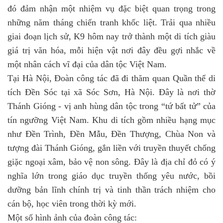
đó đảm nhận một nhiệm vụ đặc biệt quan trọng trong
những năm tháng chiến tranh khốc liệt. Trải qua nhiều
giai đoạn lịch sử, K9 hôm nay trở thành một di tích giàu
giá trị văn hóa, mỗi hiện vật nơi đây đều gợi nhắc về
một nhân cách vĩ đại của dân tộc Việt Nam.
Tại Hà Nội, Đoàn công tác đã đi thăm quan Quần thể di
tích Đền Sóc tại xã Sóc Sơn, Hà Nội. Đây là nơi thờ
Thánh Gióng - vị anh hùng dân tộc trong “tứ bất tử” của
tín ngưỡng Việt Nam. Khu di tích gồm nhiều hạng mục
như Đền Trình, Đền Mẫu, Đền Thượng, Chùa Non và
tượng đài Thánh Gióng, gắn liền với truyền thuyết chống
giặc ngoại xâm, bảo vệ non sông. Đây là địa chỉ đỏ có ý
nghĩa lớn trong giáo dục truyền thống yêu nước, bồi
dưỡng bản lĩnh chính trị và tinh thần trách nhiệm cho
cán bộ, học viên trong thời kỳ mới.
Một số hình ảnh của đoàn công tác: