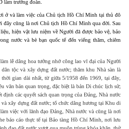
 làm trưởng đoàn.
ơi ở và làm việc của Chủ tịch Hồ Chí Minh tại thủ đô
i đây cũng là nơi Chủ tịch Hồ Chí Minh qua đời. Sau
ài liệu, hiện vật lưu niệm về Người đã được bảo vệ, bảo
rong nước và bè bạn quốc tế đến viếng thăm, chiêm
àm lễ dâng hoa tưởng nhớ công lao vĩ đại của Người
g dân tộc và xây dựng đất nước; thăm khu
Nhà sàn là
thời gian dài nhất, từ giữa 5/1958 đến 1969, tại đây,
 văn bản quan trọng, đặc biệt là bản Di chúc lịch sử;
t định các quyết sách quan trọng của Đảng, Nhà nước
p và xây dựng đất nước; tổ chức dâng hương tại Khu di
 làm việc với lãnh đạo Đảng, Nhà nước và cũng là nơi
e báo cáo thực tế tại Bảo tàng Hồ Chí Minh, nơi lưu
lãnh đạo đất nước vượt qua muôn trùng khóa khăn, thử