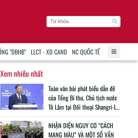
ỐNG "DBHB"
LLCT - XD CAND
NC QUỐC TẾ
Xem nhiều nhất
Toàn văn bài phát biểu dẫn đề
của Tổng Bí thư, Chủ tịch nước
Tô Lâm tại Đối thoại Shangri-La
lần thứ 23
NHẬN DIỆN NGUY CƠ “CÁCH
MẠNG MÀU” VÀ MỘT SỐ VẤN