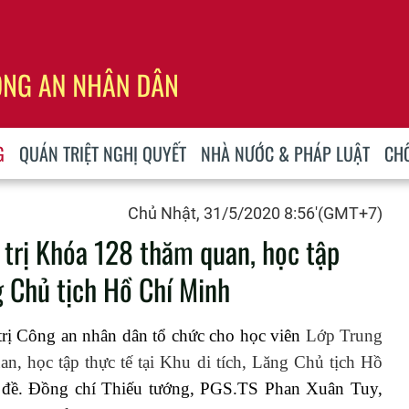
G
QUÁN TRIỆT NGHỊ QUYẾT
NHÀ NƯỚC & PHÁP LUẬT
CH
Chủ Nhật, 31/5/2020 8:56'(GMT+7)
h trị Khóa 128 thăm quan, học tập
ng Chủ tịch Hồ Chí Minh
rị Công an nhân dân tổ chức cho học viên
Lớp Trung
an, học tập thực tế tại Khu di tích, Lăng Chủ tịch Hồ
 đề.
Đồng chí Thiếu tướng, PGS.TS Phan Xuân Tuy,