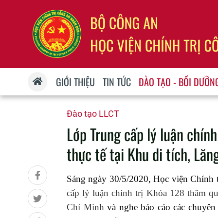
GIỚI THIỆU
TIN TỨC
ĐÀO TẠO - BỒI DƯỠN
Đào tạo LLCT
Lớp Trung cấp lý luận chín
thực tế tại Khu di tích, Lă
Sáng ngày 30/5/2020, Học viện Chính t
cấp lý luận chính trị Khóa 128 thăm qu
Chí Minh
và nghe báo cáo các chuyên