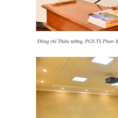
Đồng chí Thiếu tướng, PGS.TS Phan Xu