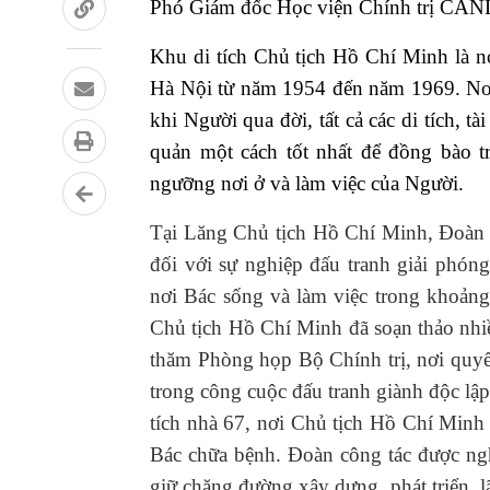
Phó Giám đốc Học viện Chính trị CAND
Khu di tích Chủ tịch Hồ Chí Minh là n
Hà Nội từ năm 1954 đến năm 1969.
Nơ
khi Người qua đời, tất cả các di tích, t
quản một cách tốt nhất để đồng bào t
ngưỡng nơi ở và làm việc của Người.
Tại Lăng Chủ tịch Hồ Chí Minh, Đoàn l
đối với sự nghiệp đấu tranh giải phón
nơi Bác sống và làm việc trong khoảng 
Chủ tịch Hồ Chí Minh đã soạn thảo nhiều
thăm
Phòng họp Bộ Chính trị, nơi quyế
trong công cuộc đấu tranh giành độc lậ
tích nhà 67, nơi Chủ tịch Hồ Chí Minh
Bác chữa bệnh. Đoàn công tác được ngh
giữ chặng đường xây dựng, phát triển, 