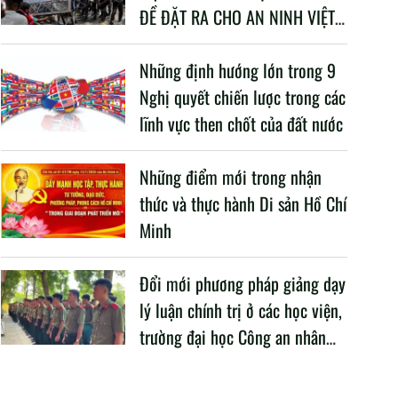
ĐỀ ĐẶT RA CHO AN NINH VIỆT
NAM TRONG BỐI CẢNH HIỆN
NAY
Những định hướng lớn trong 9
Nghị quyết chiến lược trong các
lĩnh vực then chốt của đất nước
Những điểm mới trong nhận
thức và thực hành Di sản Hồ Chí
Minh
Đổi mới phương pháp giảng dạy
lý luận chính trị ở các học viện,
trường đại học Công an nhân
dân trong Cách mạng công
nghiệp lần thứ tư