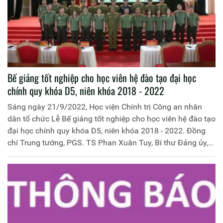
Bế giảng tốt nghiệp cho học viên hệ đào tạo đại học
chính quy khóa D5, niên khóa 2018 - 2022
Sáng ngày 21/9/2022, Học viện Chính trị Công an nhân
dân tổ chức Lễ Bế giảng tốt nghiệp cho học viên hệ đào tạo
đại học chính quy khóa D5, niên khóa 2018 - 2022. Đồng
chí Trung tướng, PGS. TS Phan Xuân Tuy, Bí thư Đảng ủy,
Giám đốc Học viện chủ trì buổi Lễ. Tham dự buổi Lễ có:
đồng chí Đại tá Phayvăn Sítthịchăn, Trưởng Cơ quan đại
diện Công an Lào tại Việt Nam; các đồng chí trong Ban
Giám đốc Học viện; lãnh đạo các đơn vị thuộc Học viện
cùng toàn thể học viên khóa học.