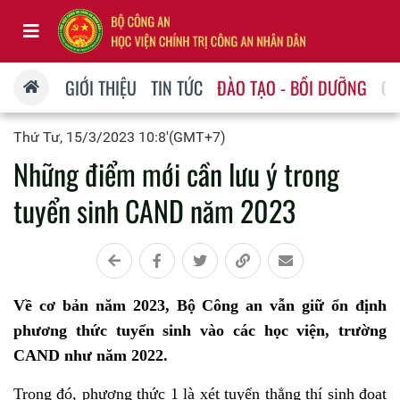
GIỚI THIỆU
TIN TỨC
ĐÀO TẠO - BỒI DƯỠNG
QU
Thứ Tư, 15/3/2023 10:8'(GMT+7)
Những điểm mới cần lưu ý trong
tuyển sinh CAND năm 2023
Về cơ bản năm 2023, Bộ Công an vẫn giữ ổn định
phương thức tuyển sinh vào các học viện, trường
CAND như năm 2022.
Trong đó, phương thức 1 là xét tuyển thẳng thí sinh đoạt