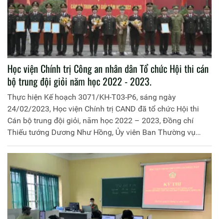
Học viện Chính trị Công an nhân dân Tổ chức Hội thi cán
bộ trung đội giỏi năm học 2022 - 2023.
Thực hiện Kế hoạch 3071/KH-T03-P6, sáng ngày
24/02/2023, Học viện Chính trị CAND đã tổ chức Hội thi
Cán bộ trung đội giỏi, năm học 2022 – 2023, Đồng chí
Thiếu tướng Dương Như Hồng, Ủy viên Ban Thường vụ
Đảng ủy, Phó Giám đốc Học viện, Trưởng ban Tổ chức Hội
thi dự và chỉ đạo; Tham dự Hội thi có thành viên Ban Tổ
chức, Ban Giám khảo, các đồng chí đại diện lãnh đạo các
đơn vị chức năng cùng toàn thể 06 trung đội tham gia Hội
thi (trong đó 04 trung đội học viên Việt Nam và 02 trung đội
học viên Lào).