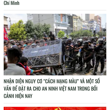
Chí Minh
NHẬN DIỆN NGUY CƠ “CÁCH MẠNG MÀU” VÀ MỘT SỐ
VẤN ĐỀ ĐẶT RA CHO AN NINH VIỆT NAM TRONG BỐI
CẢNH HIỆN NAY