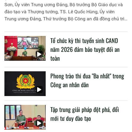
Sơn, Ủy viên Trung ương Đảng, Bộ trưởng Bộ Giáo dục và
đào tạo và Thượng tướng, TS. Lê Quốc Hùng, Ủy viên
Trung ương Đảng, Thứ trưởng Bộ Công an đã đồng chủ trì
buổi làm việc với các đơn vị của 2 Bộ về một số nội dung
liên quan đến công tác giáo dục và đào tạo của lực lượng
Tổ chức kỳ thi tuyển sinh CAND
CAND.
năm 2026 đảm bảo tuyệt đối an
toàn
Phong trào thi đua "Ba nhất" trong
Công an nhân dân
Tập trung giải pháp đột phá, đổi
mới tư duy đào tạo