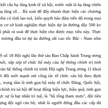
ết cấu hạ tầng kinh tế xã hội, trước mắt là hạ tầng chiến
 hạ tầng số… Rà soát để đẩy nhanh thực hiện các chương
iểm có tính lan toả, kiên quyết bảo đảm tiến độ trong mọi
 trên cơ sở kinh nghiệm thực hiện dự án đường dây 500 kv
ì phải rà soát để thực hiện cho được mục tiêu này. Thực
hủ trương đầu tư dự án đường sắt cao tốc Bắc - Nam sớm
yết số 18 Hội nghị lần thứ sáu Ban Chấp hành Trung ương
mới, sắp xếp tổ chức bộ máy của hệ thống chính trị tinh
oàn hệ thống chính trị trình Hội nghị Trung ương 11 khoá
ới đổi mới mạnh mẽ công tác tổ chức cán bộ theo định
 trọng tâm là tinh gọn bộ máy tổ chức Đảng, Quốc hội,
hính trị-xã hội để hoạt động hiệu lực, hiệu quả; tinh gọn
c sự là hạt nhân trí tuệ, là "bộ tổng tham mưu", đội tiên
ựng đội ngũ cán bộ, nhất là người đứng đầu các cấp đủ