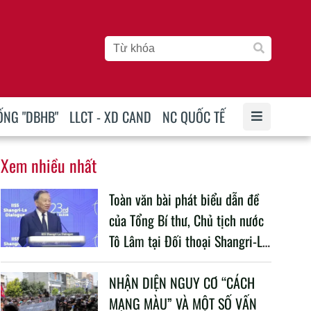
ỐNG "DBHB"
LLCT - XD CAND
NC QUỐC TẾ
Xem nhiều nhất
Toàn văn bài phát biểu dẫn đề
của Tổng Bí thư, Chủ tịch nước
Tô Lâm tại Đối thoại Shangri-La
lần thứ 23
NHẬN DIỆN NGUY CƠ “CÁCH
MẠNG MÀU” VÀ MỘT SỐ VẤN