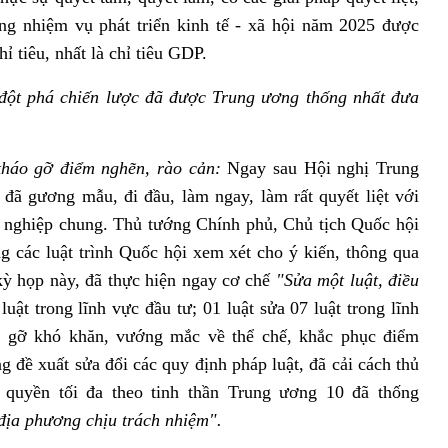
ông nhiệm vụ phát triển kinh tế - xã hội năm 2025 được
 tiêu, nhất là chỉ tiêu GDP.
 đột phá chiến lược đã được Trung ương thống nhất đưa
, tháo gỡ điểm nghẽn, rào cản:
Ngay sau Hội nghị Trung
đã gương mẫu, đi đầu, làm ngay, làm rất quyết liệt với
 sự nghiệp chung. Thủ tướng Chính phủ, Chủ tịch Quốc hội
ng các luật trình Quốc hội xem xét cho ý kiến, thông qua
kỳ họp này, đã thực hiện ngay cơ chế
"Sửa một luật, điều
luật trong lĩnh vực đầu tư; 01 luật sửa 07 luật trong lĩnh
áo gỡ khó khăn, vướng mắc về thể chế, khắc phục điểm
g đề xuất sửa đổi các quy định pháp luật, đã cải cách thủ
n quyền tối đa theo tinh thần Trung ương 10 đã thống
địa phương chịu trách nhiệm".