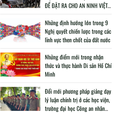
ĐỀ ĐẶT RA CHO AN NINH VIỆT
NAM TRONG BỐI CẢNH HIỆN
NAY
Những định hướng lớn trong 9
Nghị quyết chiến lược trong các
lĩnh vực then chốt của đất nước
Những điểm mới trong nhận
thức và thực hành Di sản Hồ Chí
Minh
Đổi mới phương pháp giảng dạy
lý luận chính trị ở các học viện,
trường đại học Công an nhân
dân trong Cách mạng công
nghiệp lần thứ tư