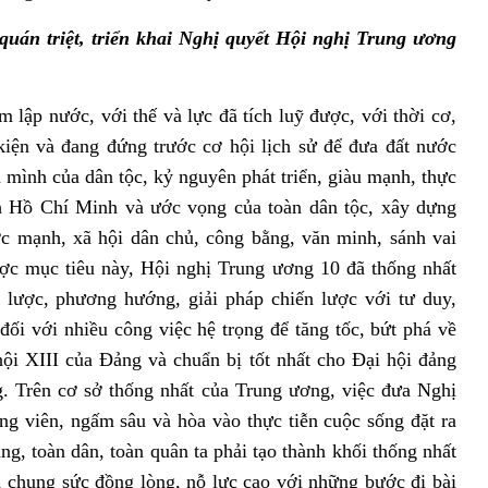
quán triệt, triển khai Nghị quyết Hội nghị Trung ương
 lập nước, với thế và lực đã tích luỹ được, với thời cơ,
kiện và đang đứng trước cơ hội lịch sử để đưa đất nước
ình của dân tộc, kỷ nguyên phát triển, giàu mạnh, thực
h Hồ Chí Minh và ước vọng của toàn dân tộc, xây dựng
c mạnh, xã hội dân chủ, công bằng, văn minh, sánh vai
ợc mục tiêu này, Hội nghị Trung ương 10 đã thống nhất
n lược, phương hướng, giải pháp chiến lược với tư duy,
đối với nhiều công việc hệ trọng để tăng tốc, bứt phá về
hội XIII của Đảng và chuẩn bị tốt nhất cho Đại hội đảng
g. Trên cơ sở thống nhất của Trung ương, việc đưa Nghị
g viên, ngấm sâu và hòa vào thực tiễn cuộc sống đặt ra
ng, toàn dân, toàn quân ta phải tạo thành khối thống nhất
, chung sức đồng lòng, nỗ lực cao với những bước đi bài