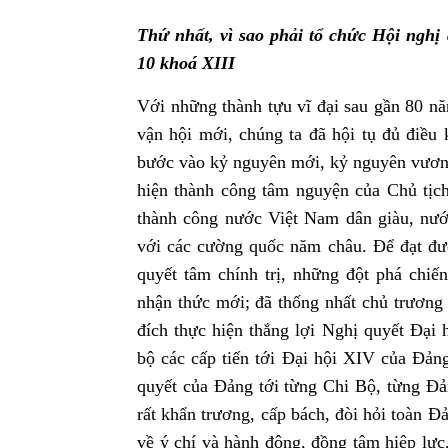
Thứ nhất, vì sao phải tổ chức Hội nghị 
10 khoá XIII
Với những thành tựu vĩ đại sau gần 80 năm
vận hội mới, chúng ta đã hội tụ đủ điều 
bước vào kỷ nguyên mới, kỷ nguyên vươn m
hiện thành công tâm nguyện của Chủ tịc
thành công nước Việt Nam dân giàu, nướ
với các cường quốc năm châu. Để đạt đư
quyết tâm chính trị, những đột phá chiế
nhận thức mới; đã thống nhất chủ trương 
đích thực hiện thắng lợi Nghị quyết Đại 
bộ các cấp tiến tới Đại hội XIV của Đản
quyết của Đảng tới từng Chi Bộ, từng Đản
rất khẩn trương, cấp bách, đòi hỏi toàn Đả
về ý chí và hành động, đồng tâm hiệp lực