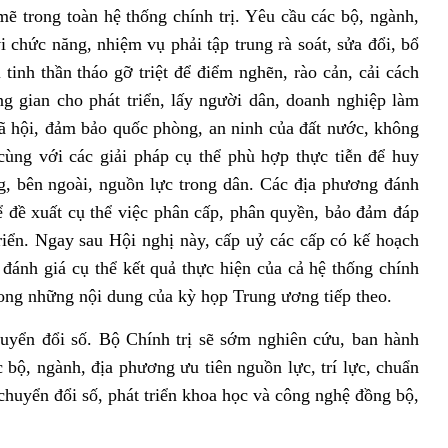
mẽ trong toàn hệ thống chính trị. Yêu cầu các bộ, ngành,
 chức năng, nhiệm vụ phải tập trung rà soát, sửa đổi, bổ
 tinh thần tháo gỡ triệt để điểm nghẽn, rào cản, cải cách
ng gian cho phát triển, lấy người dân, doanh nghiệp làm
ế-xã hội, đảm bảo quốc phòng, an ninh của đất nước, không
ùng với các giải pháp cụ thể phù hợp thực tiễn để huy
g, bên ngoài, nguồn lực trong dân. Các địa phương đánh
ể đề xuất cụ thể việc phân cấp, phân quyền, bảo đảm đáp
triển. Ngay sau Hội nghị này, cấp uỷ các cấp có kế hoạch
c đánh giá cụ thể kết quả thực hiện của cả hệ thống chính
rong những nội dung của kỳ họp Trung ương tiếp theo.
uyển đổi số. Bộ Chính trị sẽ sớm nghiên cứu, ban hành
 bộ, ngành, địa phương ưu tiên nguồn lực, trí lực, chuẩn
 chuyển đổi số, phát triển khoa học và công nghệ đồng bộ,