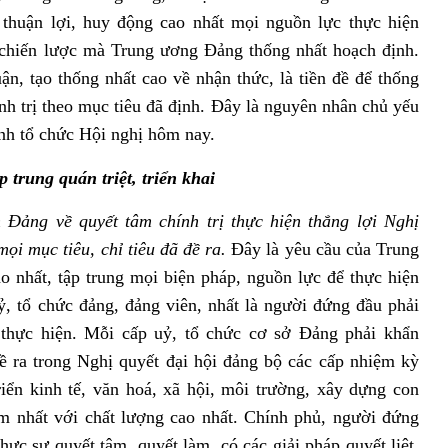
, thuận lợi, huy động cao nhất mọi nguồn lực thực hiện
 chiến lược mà Trung ương Đảng thống nhất hoạch định.
ận, tạo thống nhất cao về nhận thức, là tiền đề để thống
nh trị theo mục tiêu đã định. Đây là nguyên nhân chủ yếu
ịnh tổ chức Hội nghị hôm nay.
 trung quán triệt, triển khai
 Đảng về quyết tâm chính trị thực hiện thắng lợi Nghị
ọi mục tiêu, chỉ tiêu đã đề ra.
Đây là yêu cầu của Trung
ao nhất, tập trung mọi biện pháp, nguồn lực để thực hiện
ỷ, tổ chức đảng, đảng viên, nhất là người đứng đầu phải
 thực hiện. Mỗi cấp uỷ, tổ chức cơ sở Đảng phải khẩn
 đề ra trong Nghị quyết đại hội đảng bộ các cấp nhiệm kỳ
triển kinh tế, văn hoá, xã hội, môi trường, xây dựng con
 nhất với chất lượng cao nhất. Chính phủ, người đứng
hực sự quyết tâm, quyết làm, có các giải pháp quyết liệt,