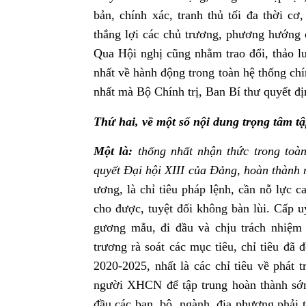
bản, chính xác, tranh thủ tối đa thời cơ
thắng lợi các chủ trương, phương hướng
Qua Hội nghị cũng nhằm trao đổi, thảo lu
nhất về hành động trong toàn hệ thống chí
nhất mà Bộ Chính trị, Ban Bí thư quyết đ
Thứ hai, về một số nội dung trọng tâm tập
Một là:
thống nhất nhận thức trong toàn
quyết Đại hội XIII của Đảng, hoàn thành m
ương, là chỉ tiêu pháp lệnh, cần nỗ lực c
cho được, tuyệt đối không bàn lùi. Cấp u
gương mẫu, đi đầu và chịu trách nhiệm
trương rà soát các mục tiêu, chỉ tiêu đã
2020-2025, nhất là các chỉ tiêu về phát 
người XHCN để tập trung hoàn thành sớm
đầu các ban, bộ, ngành, địa phương phải t