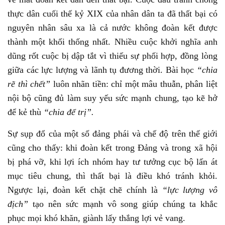
thực dân cuối thế kỷ XIX của nhân dân ta đã thất bại có
nguyên nhân sâu xa là cả nước không đoàn kết được
thành một khối thống nhất. Nhiều cuộc khởi nghĩa anh
dũng rốt cuộc bị dập tắt vì thiếu sự phối hợp, đồng lòng
giữa các lực lượng và lãnh tụ đương thời. Bài học
“chia
rẽ thì chết”
luôn nhãn tiền: chỉ một mâu thuẫn, phân liệt
nội bộ cũng đủ làm suy yếu sức mạnh chung, tạo kẽ hở
để kẻ thù
“chia để trị”.
Sự sụp đổ của một số đảng phái và chế độ trên thế giới
cũng cho thấy: khi đoàn kết trong Đảng và trong xã hội
bị phá vỡ, khi lợi ích nhóm hay tư tưởng cục bộ lấn át
mục tiêu chung, thì thất bại là điều khó tránh khỏi.
Ngược lại, đoàn kết chặt chẽ chính là
“lực lượng vô
địch”
tạo nên sức mạnh vô song giúp chúng ta khắc
phục mọi khó khăn, giành lấy thắng lợi vẻ vang.