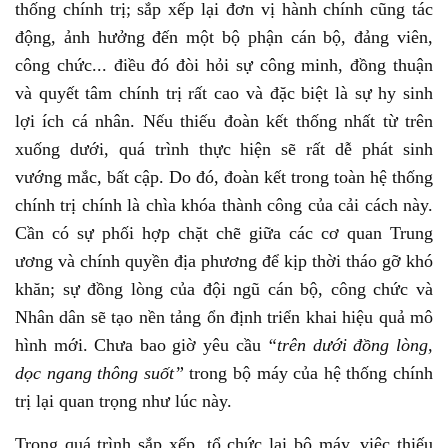
thống chính trị; sắp xếp lại đơn vị hành chính cũng tác
động, ảnh hưởng đến một bộ phận cán bộ, đảng viên,
công chức... điều đó đòi hỏi sự công minh, đồng thuận
và quyết tâm chính trị rất cao và đặc biệt là sự hy sinh
lợi ích cá nhân. Nếu thiếu đoàn kết thống nhất từ trên
xuống dưới, quá trình thực hiện sẽ rất dễ phát sinh
vướng mắc, bất cập. Do đó, đoàn kết trong toàn hệ thống
chính trị chính là chìa khóa thành công của cải cách này.
Cần có sự phối hợp chặt chẽ giữa các cơ quan Trung
ương và chính quyền địa phương để kịp thời tháo gỡ khó
khăn; sự đồng lòng của đội ngũ cán bộ, công chức và
Nhân dân sẽ tạo nền tảng ổn định triển khai hiệu quả mô
hình mới. Chưa bao giờ yêu cầu
“trên dưới đồng lòng,
dọc ngang thông suốt”
trong bộ máy của hệ thống chính
trị lại quan trọng như lúc này.
Trong quá trình sắp xếp, tổ chức lại bộ máy, việc thiếu