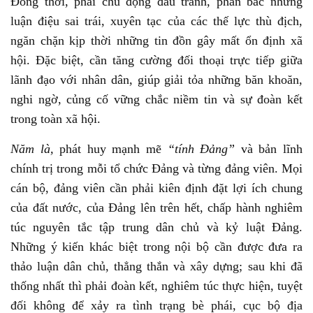
Đồng thời, phải chủ động đấu tranh, phản bác những
luận điệu sai trái, xuyên tạc của các thế lực thù địch,
ngăn chặn kịp thời những tin đồn gây mất ổn định xã
hội. Đặc biệt, cần tăng cường đối thoại trực tiếp giữa
lãnh đạo với nhân dân, giúp giải tỏa những băn khoăn,
nghi ngờ, củng cố vững chắc niềm tin và sự đoàn kết
trong toàn xã hội.
Năm là,
phát huy mạnh mẽ
“tính Đảng”
và bản lĩnh
chính trị trong mỗi tổ chức Đảng và từng đảng viên. Mọi
cán bộ, đảng viên cần phải kiên định đặt lợi ích chung
của đất nước, của Đảng lên trên hết, chấp hành nghiêm
túc nguyên tắc tập trung dân chủ và kỷ luật Đảng.
Những ý kiến khác biệt trong nội bộ cần được đưa ra
thảo luận dân chủ, thẳng thắn và xây dựng; sau khi đã
thống nhất thì phải đoàn kết, nghiêm túc thực hiện, tuyệt
đối không để xảy ra tình trạng bè phái, cục bộ địa