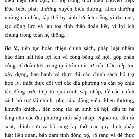
biểu hiện tiêu cực, trì trệ trong thời gian chuyển tiếp.
Đặc biệt, phải thường xuyên biểu dương, khen thưởng
những cá nhân, tập thể hy sinh lợi ích riêng vì đại cục,
tạo động lực và lan tỏa tinh thần đoàn kết, vì lợi ích
chung trong toàn hệ thống.
Ba là,
tiếp tục hoàn thiện chính sách, pháp luật nhằm
bảo đảm hài hòa lợi ích và công bằng xã hội, góp phần
củng cố đoàn kết trong quá trình tái cơ cấu. Cần tiếp tục
xây dựng, ban hành và thực thi các chính sách hỗ trợ
hợp lý, thiết thực đối với các địa phương và cán bộ chịu
tác động trực tiếp từ quá trình sáp nhập, từ các chính
sách hỗ trợ tài chính, phụ cấp, động viên, khen thưởng,
khuyến khích... đến công tác an sinh xã hội, đầu tư hạ
tầng cho các địa phương mới sáp nhập. Ngoài ra, cần rà
soát, chỉnh sửa và bổ sung kịp thời các quy định pháp
luật liên quan, bảo đảm tính đồng bộ, rõ ràng và dễ thực