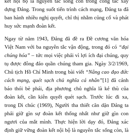
kết nội bộ là nguyên tắc sống còn trong công tác xây
dựng Đảng. Trong suốt tiến trình cách mạng, Đảng ta đã
ban hành nhiều nghị quyết, chỉ thị nhằm củng cố và phát
huy sức mạnh đoàn kết.
Ngay từ năm 1943, Đảng đã đề ra Đề cương văn hóa
Việt Nam với ba nguyên tắc vận động, trong đó có
“đại
chúng hóa”
– tức mọi việc phải vì lợi ích đại chúng, quy
tụ được đông đảo quần chúng tham gia. Ngày 3/2/1969,
Chủ tịch Hồ Chí Minh trong bài viết
“Nâng cao đạo đức
cách mạng, quét sạch chủ nghĩa cá nhân”
[1] đã cảnh
báo thói bè phái, địa phương chủ nghĩa là kẻ thù của
đoàn kết, cần kiên quyết quét sạch. Trước lúc đi xa,
trong Di chúc (1969), Người tha thiết căn dặn Đảng ta
phải giữ gìn sự đoàn kết thống nhất như giữ gìn con
ngươi của mắt mình. Thực hiện lời dạy đó, Đảng xác
định giữ vững đoàn kết nội bộ là nguyên tắc sống còn, là