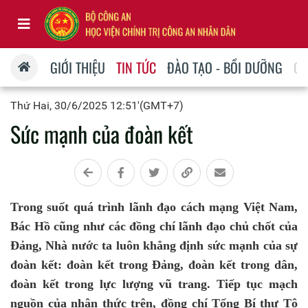
GIỚI THIỆU
TIN TỨC
ĐÀO TẠO - BỒI DƯỠNG
QU
Thứ Hai, 30/6/2025 12:51'(GMT+7)
Sức mạnh của đoàn kết
Trong suốt quá trình lãnh đạo cách mạng Việt Nam,
Bác Hồ cũng như các đồng chí lãnh đạo chủ chốt của
Đảng, Nhà nước ta luôn khẳng định sức mạnh của sự
đoàn kết: đoàn kết trong Đảng, đoàn kết trong dân,
đoàn kết trong lực lượng vũ trang. Tiếp tục mạch
nguồn của nhận thức trên, đồng chí Tổng Bí thư Tô