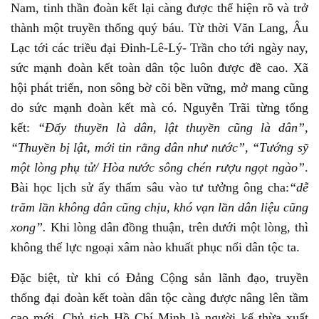
Nam, tinh thần đoàn kết lại càng được thể hiện rõ và trở
thành một truyền thống quý báu. Từ thời Văn Lang, Âu
Lạc tới các triều đại Đinh-Lê-Lý- Trần cho tới ngày nay,
sức mạnh đoàn kết toàn dân tộc luôn được đề cao. Xã
hội phát triển, non sông bờ cõi bền vững, mở mang cũng
do sức mạnh đoàn kết mà có. Nguyễn Trãi từng tổng
kết:
“Đẩy thuyền là dân, lật thuyền cũng là dân”,
“Thuyền bị lật, mới tin rằng dân như nước”, “Tướng sỹ
một lòng phụ tử/ Hòa nước sông chén rượu ngọt ngào”
.
Bài học lịch sử ấy thấm sâu vào tư tưởng ông cha:
“dễ
trăm lần không dân cũng chịu, khó vạn lần dân liệu cũng
xong”.
Khi lòng dân đồng thuận, trên dưới một lòng, thì
không thế lực ngoại xâm nào khuất phục nổi dân tộc ta.
Đặc biệt, từ khi có Đảng Cộng sản lãnh đạo, truyền
thống đại đoàn kết toàn dân tộc càng được nâng lên tầm
cao mới. Chủ tịch Hồ Chí Minh là người kế thừa xuất