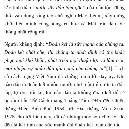
sắc tinh thần
“nước lấy dân làm gốc”
của dân tộc, đồng
thời vận dụng sáng tạo chủ nghĩa Mác–Lênin, xây dựng
khối liên minh công-nông-trí thức và Mặt trận dân tộc
thống nhất rộng rãi.
Người khẳng định:
“Đoàn kết là sức mạnh của chúng ta.
Đoàn kết chặt chẽ, thì chúng ta nhất định có thể khắc
phục mọi khó khăn, phát triển mọi thuận lợi và làm tròn
mọi nhiệm vụ nhân dân giao phó cho chúng ta”
[1]. Lịch
sử cách mạng Việt Nam đã chứng minh lời dạy ấy: Khi
nào dân ta đoàn kết muôn người như một thì nước ta độc
lập, tự do; trái lại, lúc nào dân ta không đoàn kết thì sẽ
bị xâm lấn. Từ Cách mạng Tháng Tám 1945 đến Chiến
thắng Điện Biên Phủ 1954, rồi Đại thắng Mùa Xuân
1975 cho tới hiện nay, tất cả những mốc son chói lọi đó
đều là kết tinh của sức mạnh đại đoàn kết toàn dân tộc –