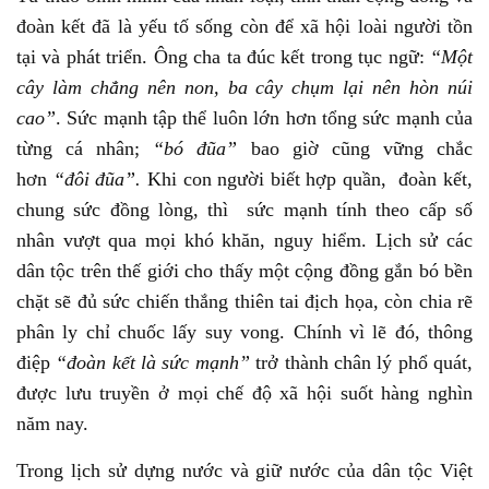
đoàn kết đã là yếu tố sống còn để xã hội loài người tồn
tại và phát triển. Ông cha ta đúc kết trong tục ngữ:
“Một
cây làm chẳng nên non, ba cây chụm lại nên hòn núi
cao”
. Sức mạnh tập thể luôn lớn hơn tổng sức mạnh của
từng cá nhân;
“bó đũa”
bao giờ cũng vững chắc
hơn
“đôi đũa”.
Khi con người biết hợp quần, đoàn kết,
chung sức đồng lòng, thì sức mạnh tính theo cấp số
nhân vượt qua mọi khó khăn, nguy hiểm. Lịch sử các
dân tộc trên thế giới cho thấy một cộng đồng gắn bó bền
chặt sẽ đủ sức chiến thắng thiên tai địch họa, còn chia rẽ
phân ly chỉ chuốc lấy suy vong. Chính vì lẽ đó, thông
điệp
“đoàn kết là sức mạnh”
trở thành chân lý phổ quát,
được lưu truyền ở mọi chế độ xã hội suốt hàng nghìn
năm nay.
Trong lịch sử dựng nước và giữ nước của dân tộc Việt