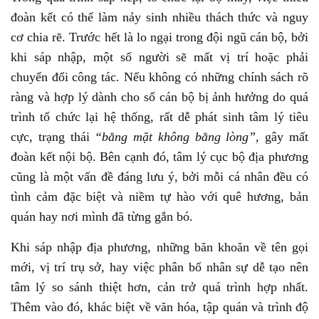
đoàn kết có thể làm nảy sinh nhiều thách thức và nguy
cơ chia rẽ. Trước hết là lo ngại trong đội ngũ cán bộ, bởi
khi sáp nhập, một số người sẽ mất vị trí hoặc phải
chuyển đổi công tác. Nếu không có những chính sách rõ
ràng và hợp lý dành cho số cán bộ bị ảnh hưởng do quá
trình tổ chức lại hệ thống, rất dễ phát sinh tâm lý tiêu
cực, trạng thái
“bằng mặt không bằng lòng”,
gây mất
đoàn kết nội bộ. Bên cạnh đó, tâm lý cục bộ địa phương
cũng là một vấn đề đáng lưu ý, bởi mỗi cá nhân đều có
tình cảm đặc biệt và niềm tự hào với quê hương, bản
quán hay nơi mình đã từng gắn bó.
Khi sáp nhập địa phương, những băn khoăn về tên gọi
mới, vị trí trụ sở, hay việc phân bổ nhân sự dễ tạo nên
tâm lý so sánh thiệt hơn, cản trở quá trình hợp nhất.
Thêm vào đó, khác biệt về văn hóa, tập quán và trình độ