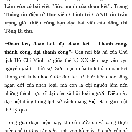
Lâm vừa có bài viết "Sức mạnh của đoàn kết". Trang
Thông tin điện tử Học viện Chính trị CAND xin trân
trọng giới thiệu cùng bạn đọc bài viết của đồng chí
Tổng Bí thư.
“Đoàn kết, đoàn kết, đại đoàn kết – Thành công,
thành công, đại thành công”
- Câu nói bất hủ của Chủ
tịch Hồ Chí Minh từ giữa thế kỷ XX đến nay vẫn vẹn
nguyên giá trị thời sự. Sức mạnh của tinh thần đoàn kết
không chỉ là bài học được đúc kết từ thực tiễn cuộc sống
ngàn đời của nhân loại, mà còn là cội nguồn làm nên
những thành tựu vĩ đại của xã hội loài người. Điều này
đặc biệt đúng trong lịch sử cách mạng Việt Nam gần một
thế kỷ qua.
Trong giai đoạn hiện nay, khi cả nước đã và đang thực
hiện chủ trương sắp xếp, tinh gọn bộ máy tổ chức của hệ