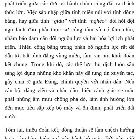
phát triển giữa các đơn vị hành chính cũng đặt ra thách
thức lớn. Việc sáp nhập giữa tỉnh miền núi với tỉnh đồng
bằng, hay giữa tỉnh
“giàu”
với tỉnh “
nghèo”
đòi hỏi đội
ngũ lãnh đạo phải thực sự công tâm và có tầm nhìn,
nhằm bảo đảm cân đối nguồn lực và hài hòa lợi ích phát
triển. Thiếu công bằng trong phân bổ nguồn lực rất dễ
dẫn tới bất bình đẳng vùng miền, làm rạn nứt khối đoàn
kết chung. Trong khi đó, các thế lực thù địch luôn sẵn
sàng lợi dụng những khó khăn này để tung tin xuyên tạc,
gây chia rẽ giữa Đảng, chính quyền với nhân dân. Nếu
cán bộ, đảng viên và nhân dân thiếu cảnh giác sẽ mắc
phải những âm mưu chống phá đó, làm ảnh hưởng lớn
đến mục tiêu sắp xếp bộ máy và ổn định, phát triển đất
nước.
Tóm lại, thiếu đoàn kết, đồng thuận sẽ làm chệch hướng
hoặc kìm hãm hiệu quả vận hành bộ máy. Bởi vậy, giữ