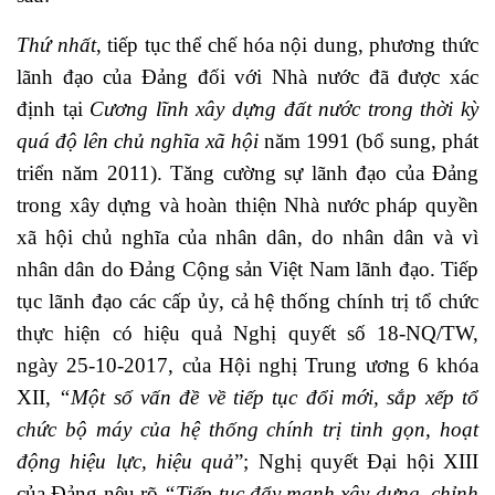
Thứ nhất
, tiếp tục thể chế hóa nội dung, phương thức
lãnh đạo của Đảng đối với Nhà nước đã được xác
định tại
Cương lĩnh xây dựng đất nước trong thời kỳ
quá độ lên chủ nghĩa xã hội
năm 1991 (bổ sung, phát
triển năm 2011). Tăng cường sự lãnh đạo của Đảng
trong xây dựng và hoàn thiện Nhà nước pháp quyền
xã hội chủ nghĩa của nhân dân, do nhân dân và vì
nhân dân do Đảng Cộng sản Việt Nam lãnh đạo. Tiếp
tục lãnh đạo các cấp ủy, cả hệ thống chính trị tổ chức
thực hiện có hiệu quả Nghị quyết số 18-NQ/TW,
ngày 25-10-2017, của Hội nghị Trung ương 6 khóa
XII,
“Một số vấn đề về tiếp tục đổi mới, sắp xếp tổ
chức bộ máy của hệ thống chính trị tinh gọn, hoạt
động hiệu lực, hiệu quả
”; Nghị quyết Đại hội XIII
của Đảng nêu rõ
“Tiếp tục đẩy mạnh xây dựng, chỉnh