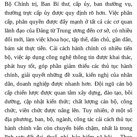
Bộ Chính trị, Ban Bí thư, cấp ủy, ban thường vụ,
thường trực cấp ủy được quy định rõ hơn. Việc phân
cấp, phân quyền được đẩy mạnh ở tất cả các cơ quan
lãnh đạo của Đảng từ Trung ương đến cơ sở, có nhiều
đổi mới, làm việc khoa học, tập thể, dân chủ, gần dân,
bám sát thực tiễn. Cải cách hành chính có nhiều tiến
bộ, việc áp dụng công nghệ thông tin được khai thác,
phát huy tốt, góp phần giảm thiểu các thủ tục hành
chính, giải quyết những đề xuất, kiến nghị của nhân
dân, doanh nghiệp được nhanh hơn. Đội ngũ cán bộ
cấp chiến lược được quan tâm xây dựng, đào tạo, bồi
dưỡng, cập nhật kiến thức; chất lượng cán bộ, công
chức, viên chức được nâng lên. Tuy nhiên, ở một số
địa phương, ban, bộ, ngành, công tác cải cách thủ tục
hành chính vẫn còn chuyển biến chậm, nhất là trong
lĩnh vực đất đai, thuế, phí, bảo hiểm xã hội,... Theo