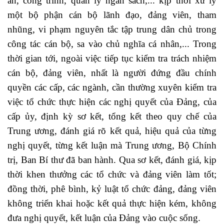
án, công trình, quản lý ngân sách,... kịp thời xử lý
một bộ phận cán bộ lãnh đạo, đảng viên, tham
nhũng, vi phạm nguyên tắc tập trung dân chủ trong
công tác cán bộ, sa vào chủ nghĩa cá nhân,... Trong
thời gian tới, ngoài việc tiếp tục kiểm tra trách nhiệm
cán bộ, đảng viên, nhất là người đứng đầu chính
quyền các cấp, các ngành, cần thường xuyên kiểm tra
việc tổ chức thực hiện các nghị quyết của Đảng, của
cấp ủy, định kỳ sơ kết, tổng kết theo quy chế của
Trung ương, đánh giá rõ kết quả, hiệu quả của từng
nghị quyết, từng kết luận mà Trung ương, Bộ Chính
trị, Ban Bí thư đã ban hành. Qua sơ kết, đánh giá, kịp
thời khen thưởng các tổ chức và đảng viên làm tốt;
đồng thời, phê bình, kỷ luật tổ chức đảng, đảng viên
không triển khai hoặc kết quả thực hiện kém, không
đưa nghị quyết, kết luận của Đảng vào cuộc sống.