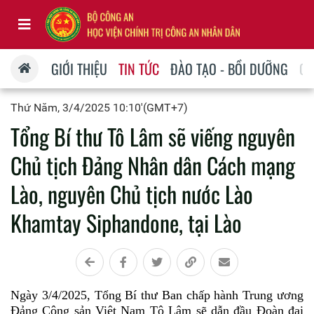
GIỚI THIỆU
TIN TỨC
ĐÀO TẠO - BỒI DƯỠNG
QU
Thứ Năm, 3/4/2025 10:10'(GMT+7)
Tổng Bí thư Tô Lâm sẽ viếng nguyên
Chủ tịch Đảng Nhân dân Cách mạng
Lào, nguyên Chủ tịch nước Lào
Khamtay Siphandone, tại Lào
Ngày 3/4/2025, Tổng Bí thư Ban chấp hành Trung ương
Đảng Cộng sản Việt Nam Tô Lâm sẽ dẫn đầu Đoàn đại