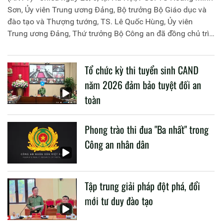
Sơn, Ủy viên Trung ương Đảng, Bộ trưởng Bộ Giáo dục và
đào tạo và Thượng tướng, TS. Lê Quốc Hùng, Ủy viên
Trung ương Đảng, Thứ trưởng Bộ Công an đã đồng chủ trì
buổi làm việc với các đơn vị của 2 Bộ về một số nội dung
liên quan đến công tác giáo dục và đào tạo của lực lượng
Tổ chức kỳ thi tuyển sinh CAND
CAND.
năm 2026 đảm bảo tuyệt đối an
toàn
Phong trào thi đua "Ba nhất" trong
Công an nhân dân
Tập trung giải pháp đột phá, đổi
mới tư duy đào tạo