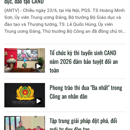
dục, đào tạo CAND
(ANTV) - Chiều ngày 23/6, tại Hà Nội, PGS. TS Hoàng Minh
Sơn, Ủy viên Trung ương Đảng, Bộ trưởng Bộ Giáo dục và
đào tạo và Thượng tướng, TS. Lê Quốc Hùng, Ủy viên
Trung ương Đảng, Thứ trưởng Bộ Công an đã đồng chủ trì
buổi làm việc với các đơn vị của 2 Bộ về một số nội dung
liên quan đến công tác giáo dục và đào tạo của lực lượng
Tổ chức kỳ thi tuyển sinh CAND
CAND.
năm 2026 đảm bảo tuyệt đối an
toàn
Phong trào thi đua "Ba nhất" trong
Công an nhân dân
Tập trung giải pháp đột phá, đổi
mới tư duy đào tạo