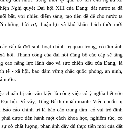
iện Nghị quyết Đại hội XIII của Đảng: đất nước ta đã
nổi bật, với nhiều điểm sáng, tạo tiền đề để cho nước ta
ới những thời cơ, thuận lợi và khó khăn thách thức mới
các cấp là đợt sinh hoạt chính trị quan trọng, có tầm ảnh
xã hội. Thành công của đại hội đảng bộ các cấp sẽ tăng
g cao năng lực lãnh đạo và sức chiến đấu của Đảng, là
nh tế - xã hội, bảo đảm vững chắc quốc phòng, an ninh,
cả nước.
iệc chuẩn bị các văn kiện là công việc có ý nghĩa hết sức
 Đại hội. Vì vậy, Tổng Bí thư nhấn mạnh: Việc chuẩn bị
 Báo cáo chính trị là báo cáo trung tâm, có vai trò định
 phải được tiến hành một cách khoa học, nghiêm túc, có
 sự có chất lượng, phản ánh đầy đủ thực tiễn mới của đất