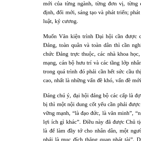
mới của từng ngành, từng đơn vị, từng
định, đổi mới, sáng tạo và phát triển; phá
luật, kỷ cương.
Muốn Văn kiện trình Đại hội cần được ch
Đảng, toàn quân và toàn dân thì cần ngh
chức Đảng trực thuộc, các nhà khoa học, 
mạng, cán bộ hưu trí và các tầng lớp nhâ
trong quá trình đó phải cần hết sức cầu th
cao, nhất là những vấn đề khó, vấn đề mới
Đáng chú ý, đại hội đảng bộ các cấp là đợt
bị thì một nội dung cốt yếu cần phải đượ
vững mạnh, “là đạo đức, là văn minh”, “n
lợi ích gì khác”. Điều này đã được Chủ 
là để làm đầy tớ cho nhân dân, một ngườ
phải là mục đích thăng quan phát tài”. D