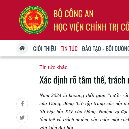
GIỚI THIỆU
TIN TỨC
ĐÀO TẠO - BỒI DƯỠN
Tin tức khác
Xác định rõ tâm thế, trách 
Năm 2024 là khoảng thời gian “nước rút”
của Đảng, đồng thời tập trung các nội du
tới Đại hội XIV của Đảng. Nhiệm vụ đặt 
tâm thế và trách nhiệm, vào cuộc một các
văn kiện đại hội.