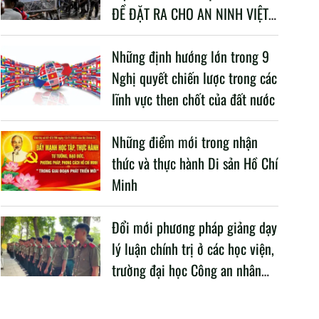
ĐỀ ĐẶT RA CHO AN NINH VIỆT
NAM TRONG BỐI CẢNH HIỆN
NAY
Những định hướng lớn trong 9
Nghị quyết chiến lược trong các
lĩnh vực then chốt của đất nước
Những điểm mới trong nhận
thức và thực hành Di sản Hồ Chí
Minh
Đổi mới phương pháp giảng dạy
lý luận chính trị ở các học viện,
trường đại học Công an nhân
dân trong Cách mạng công
nghiệp lần thứ tư