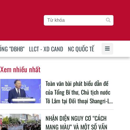
ỐNG "DBHB"
LLCT - XD CAND
NC QUỐC TẾ
Xem nhiều nhất
Toàn văn bài phát biểu dẫn đề
của Tổng Bí thư, Chủ tịch nước
Tô Lâm tại Đối thoại Shangri-La
lần thứ 23
NHẬN DIỆN NGUY CƠ “CÁCH
MẠNG MÀU” VÀ MỘT SỐ VẤN