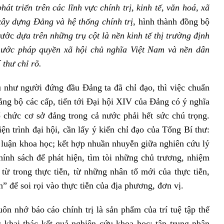
hát triển trên các lĩnh vực chính trị, kinh tế, văn hoá, xã
 xây dựng Đảng và hệ thống chính trị
, hình thành đồng bộ
 nước
dựa trên những trụ cột là nền kinh tế thị trường định
nước pháp quyền xã hội chủ nghĩa Việt Nam và nền dân
thư chỉ rõ.
 như người đứng đầu Đảng ta đã chỉ đạo, thì việc chuẩn
đảng bộ các cấp, tiến tới Đại hội XIV của Đảng có ý nghĩa
tổ chức cơ sở đảng trong cả nước phải hết sức chú trọng.
ện trình đại hội, cần lấy ý kiến chỉ đạo của Tổng Bí thư:
ý luận khoa học; kết hợp nhuần nhuyễn giữa nghiên cứu lý
chính sách để phát hiện, tìm tòi những chủ trương, nhiệm
 từ trong thực tiễn, từ những nhân tố mới của thực tiễn,
” để soi rọi vào thực tiễn của địa phương, đơn vị.
luôn nhớ báo cáo chính trị là sản phẩm của trí tuệ tập thể
 khai thác kết quả nghiên cứu khoa học; tập trung phân