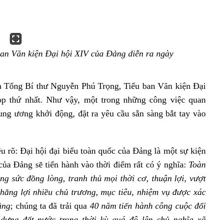
ban Văn kiện Đại hội XIV của Đảng diễn ra ngày
ủa Tổng Bí thư Nguyễn Phú Trọng, Tiểu ban Văn kiện Đại
ọp thứ nhất. Như vậy, một trong những công việc quan
ung ương khởi động, đặt ra yêu cầu sẵn sàng bắt tay vào
êu rõ: Đại hội đại biểu toàn quốc của Đảng là một sự kiện
của Đảng sẽ tiến hành vào thời điểm rất có ý nghĩa:
Toàn
g sức đồng lòng, tranh thủ mọi thời cơ, thuận lợi, vượt
thắng lợi nhiều chủ trương, mục tiêu, nhiệm vụ được xác
ảng
; chúng ta đã trải qua
40 năm tiến hành công cuộc đổi
dựng đất nước trong thời kỳ quá độ lên chủ nghĩa xã