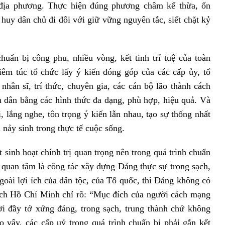
 địa phương. Thực hiện đúng phương châm kế thừa, ổn
t huy dân chủ đi đôi với giữ vững nguyên tắc, siết chặt kỷ
uẩn bị công phu, nhiều vòng, kết tinh trí tuệ của toàn
iêm túc tổ chức lấy ý kiến đóng góp của các cấp ủy, tổ
nhân sĩ, trí thức, chuyên gia, các cán bộ lão thành cách
n dân bằng các hình thức đa dạng, phù hợp, hiệu quả. Và
ị, lắng nghe, tôn trọng ý kiến lẫn nhau, tạo sự thống nhất
 nảy sinh trong thực tế cuộc sống.
 sinh hoạt chính trị quan trọng nên trong quá trình chuẩn
c quan tâm là công tác xây dựng Đảng thực sự trong sạch,
goài lợi ích của dân tộc, của Tổ quốc, thì Đảng không có
tịch Hồ Chí Minh chỉ rõ: “Mục đích của người cách mạng
i đầy tớ xứng đáng, trong sạch, trung thành chứ không
o vậy, các cấp uỷ trong quá trình chuẩn bị phải gắn kết