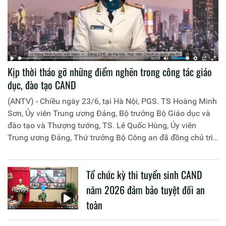
Kịp thời tháo gỡ những điểm nghẽn trong công tác giáo
dục, đào tạo CAND
(ANTV) - Chiều ngày 23/6, tại Hà Nội, PGS. TS Hoàng Minh
Sơn, Ủy viên Trung ương Đảng, Bộ trưởng Bộ Giáo dục và
đào tạo và Thượng tướng, TS. Lê Quốc Hùng, Ủy viên
Trung ương Đảng, Thứ trưởng Bộ Công an đã đồng chủ trì
buổi làm việc với các đơn vị của 2 Bộ về một số nội dung
liên quan đến công tác giáo dục và đào tạo của lực lượng
Tổ chức kỳ thi tuyển sinh CAND
CAND.
năm 2026 đảm bảo tuyệt đối an
toàn