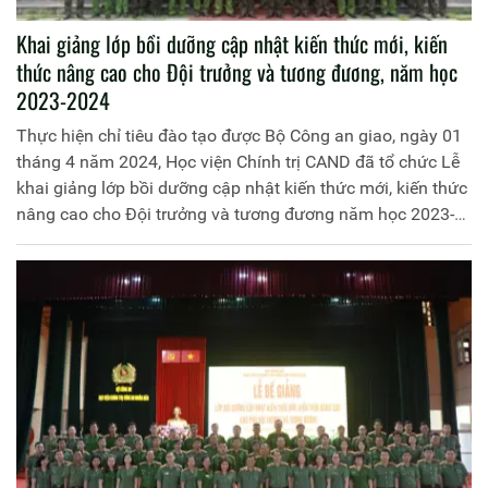
Khai giảng lớp bồi dưỡng cập nhật kiến thức mới, kiến
thức nâng cao cho Đội trưởng và tương đương, năm học
2023-2024
Thực hiện chỉ tiêu đào tạo được Bộ Công an giao, ngày 01
tháng 4 năm 2024, Học viện Chính trị CAND đã tổ chức Lễ
khai giảng lớp bồi dưỡng cập nhật kiến thức mới, kiến thức
nâng cao cho Đội trưởng và tương đương năm học 2023-
2024. Đồng chí Thiếu tướng, TS Nguyễn Như Lôi, Phó Bí
thư Đảng ủy, Phó Giám đốc Học viện chủ trì buổi lễ. Tham
dự buổi lễ có đại diện các đơn vị thuộc Học viện và toàn
thể học viên lớp học.