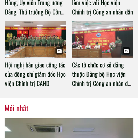
Hùng, Ủy viên Trung ương
làm việc với Học viện
Đảng, Thứ trưởng Bộ Công
Chính trị Công an nhân dân
an làm việc với Học viện
Chính trị Công an nhân dân
Hội nghị bàn giao công tác
Các tổ chức cơ sở đảng
của đồng chí giám đốc Học
thuộc Đảng bộ Học viện
viện Chính trị CAND
Chính trị Công an nhân dân
tổ chức thành công Đại hội
nhiệm kỳ 2020 – 2025
Mới nhất