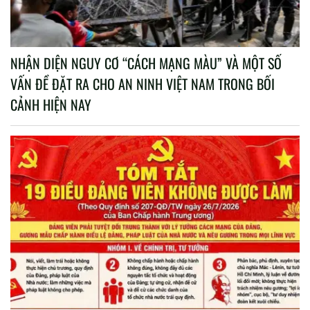
NHẬN DIỆN NGUY CƠ “CÁCH MẠNG MÀU” VÀ MỘT SỐ
VẤN ĐỀ ĐẶT RA CHO AN NINH VIỆT NAM TRONG BỐI
CẢNH HIỆN NAY