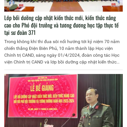
Lớp bồi dưỡng cập nhật kiến thức mới, kiến thức nâng
cao cho Phó đội trưởng và tương đương học tập thực tế
tại sư đoàn 371
Trong không khí thi đua sôi nổi hướng tới kỷ niệm 70 năm
chiến thắng Điện Biên Phủ, 10 năm thành lập Học viện
Chính trị CAND, sáng ngày 01/4/2024, đoàn công tác Học
viện Chính trị CAND và lớp bồi dưỡng cập nhật kiến thức
mới, kiến thức nâng cao cho Phó Đội trưởng và tương
đương, năm học 2023-2024 đã tổ chức tham quan, học tập
kinh nghiệm thực tế tại Sư đoàn Không quân 371, Quân
chủng Phòng không - Không quân.