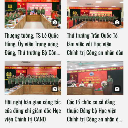
Thượng tướng, TS Lê Quốc
Thứ trưởng Trần Quốc Tỏ
Hùng, Ủy viên Trung ương
làm việc với Học viện
Đảng, Thứ trưởng Bộ Công
Chính trị Công an nhân dân
an làm việc với Học viện
Chính trị Công an nhân dân
Hội nghị bàn giao công tác
Các tổ chức cơ sở đảng
của đồng chí giám đốc Học
thuộc Đảng bộ Học viện
viện Chính trị CAND
Chính trị Công an nhân dân
tổ chức thành công Đại hội