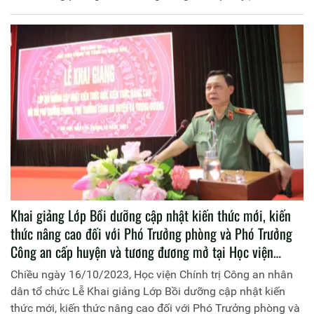
tương đương, đợt 1, năm học 2023-2024. Ngày
20/10/2023, Học viện Chính trị Công an nhân dân tổ chức
cho học viên Lớp Bồi dưỡng cập nhật kiến thức mới, kiến
thức nâng cao đối với Phó Trưởng phòng, Phó Trưởng
Công an cấp huyện và tương đương, đợt 1, năm học 2023 -
2024 đi học tập, trao đổi kinh nghiệm thực tế tại Công an
huyện Kim Sơn, Công an tỉnh Ninh Bình.
Khai giảng Lớp Bồi dưỡng cập nhật kiến thức mới, kiến
thức nâng cao đối với Phó Trưởng phòng và Phó Trưởng
Công an cấp huyện và tương đương mở tại Học viện
Chính trị CAND đợt 1 năm học 2023 - 2024
Chiều ngày 16/10/2023, Học viện Chính trị Công an nhân
dân tổ chức Lễ Khai giảng Lớp Bồi dưỡng cập nhật kiến
thức mới, kiến thức nâng cao đối với Phó Trưởng phòng và