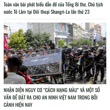
Toàn văn bài phát biểu dẫn đề của Tổng Bí thư, Chủ tịch
nước Tô Lâm tại Đối thoại Shangri-La lần thứ 23
NHẬN DIỆN NGUY CƠ “CÁCH MẠNG MÀU” VÀ MỘT SỐ
VẤN ĐỀ ĐẶT RA CHO AN NINH VIỆT NAM TRONG BỐI
CẢNH HIỆN NAY