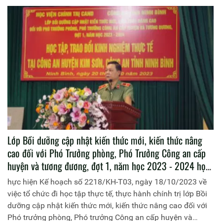
Lớp Bồi dưỡng cập nhật kiến thức mới, kiến thức nâng
cao đối với Phó Trưởng phòng, Phó Trưởng Công an cấp
huyện và tương đương, đợt 1, năm học 2023 - 2024 học
tập, trao đổi kinh nghiệm thực tế tại Công an huyện Kim
hực hiện Kế hoạch số 2218/KH-T03, ngày 18/10/2023 về
Sơn, Công an tỉnh Ninh Bình
việc tổ chức đi học tập thực tế, thực hành chính trị lớp Bồi
dưỡng cập nhật kiến thức mới, kiến thức nâng cao đối với
Phó trưởng phòng, Phó trưởng Công an cấp huyện và