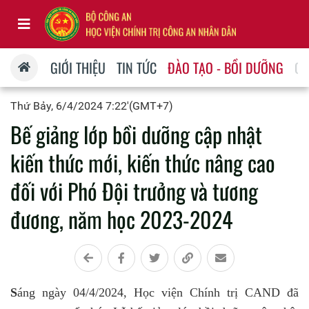
GIỚI THIỆU
TIN TỨC
ĐÀO TẠO - BỒI DƯỠNG
QU
Thứ Bảy, 6/4/2024 7:22'(GMT+7)
Bế giảng lớp bồi dưỡng cập nhật
kiến thức mới, kiến thức nâng cao
đối với Phó Đội trưởng và tương
đương, năm học 2023-2024
S
áng ngày 04/4/2024, Học viện Chính trị CAND đã