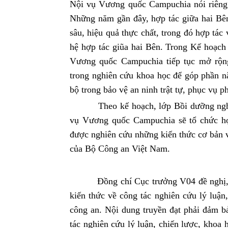
Nội vụ Vương quốc Campuchia nói riêng l
Những năm gần đây, hợp tác giữa hai Bê
sâu, hiệu quả thực chất, trong đó hợp tác
hệ hợp tác giũa hai Bên. Trong Kế hoạc
Vương quốc Campuchia tiếp tục mở rộng
trong nghiên cứu khoa học để góp phần n
bộ trong bảo vệ an ninh trật tự, phục vụ phá
Theo kế hoạch,
lớp Bồi dưỡng ng
vụ Vương quốc Campuchia sẽ tổ chức học 
được nghiên cứu những kiến thức cơ bản 
của Bộ Công an Việt Nam.
Đồng chí Cục trưởng V04 đề nghị, đối 
kiến thức về công tác nghiên cứu lý luận
công an. Nội dung truyền đạt phải đảm bả
tác nghiên cứu lý luận, chiến lược, khoa 