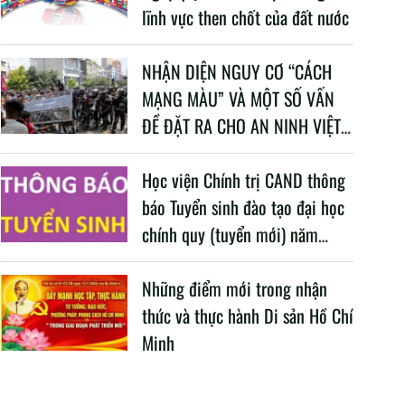
lĩnh vực then chốt của đất nước
NHẬN DIỆN NGUY CƠ “CÁCH
MẠNG MÀU” VÀ MỘT SỐ VẤN
ĐỀ ĐẶT RA CHO AN NINH VIỆT
NAM TRONG BỐI CẢNH HIỆN
NAY
Học viện Chính trị CAND thông
báo Tuyển sinh đào tạo đại học
chính quy (tuyển mới) năm
2026
Những điểm mới trong nhận
thức và thực hành Di sản Hồ Chí
Minh