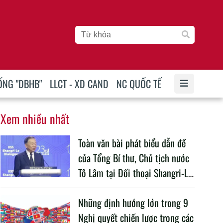
ỐNG "DBHB"
LLCT - XD CAND
NC QUỐC TẾ
Xem nhiều nhất
Toàn văn bài phát biểu dẫn đề
của Tổng Bí thư, Chủ tịch nước
Tô Lâm tại Đối thoại Shangri-La
lần thứ 23
Những định hướng lớn trong 9
Nghị quyết chiến lược trong các