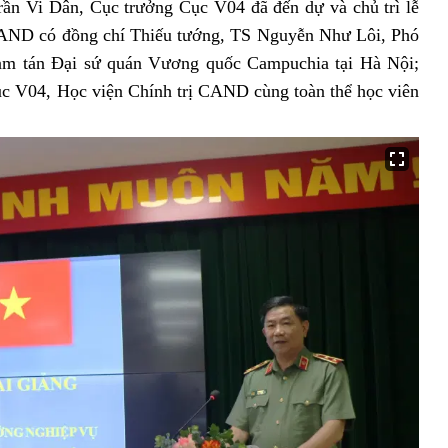
i Dân, Cục trưởng Cục V04 đã đến dự và chủ trì lễ
 CAND có đồng chí Thiếu tướng, TS Nguyễn Như Lôi, Phó
m tán Đại sứ quán Vương quốc Campuchia tại Hà Nội;
ục V04, Học viện Chính trị CAND cùng toàn thể học viên