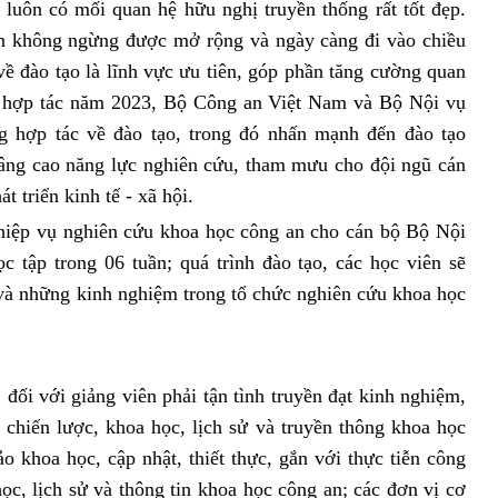
uôn có mối quan hệ hữu nghị truyền thống rất tốt đẹp.
n không ngừng được mở rộng và ngày càng đi vào chiều
 về đào tạo là lĩnh vực ưu tiên, góp phần tăng cường quan
h hợp tác năm 2023, Bộ Công an Việt Nam và Bộ Nội vụ
 hợp tác về đào tạo, trong đó nhấn mạnh đến đào tạo
âng cao năng lực nghiên cứu, tham mưu cho đội ngũ cán
t triển kinh tế - xã hội.
hiệp vụ nghiên cứu khoa học công an cho cán bộ Bộ Nội
tập trong 06 tuần; quá trình đào tạo, các học viên sẽ
và những kinh nghiệm trong tổ chức nghiên cứu khoa học
với giảng viên phải tận tình truyền đạt kinh nghiệm,
, chiến lược, khoa học, lịch sử và truyền thông khoa học
o khoa học, cập nhật, thiết thực, gắn với thực tiễn công
học, lịch sử và thông tin khoa học công an; các đơn vị cơ