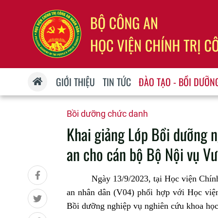
GIỚI THIỆU
TIN TỨC
ĐÀO TẠO - BỒI DƯỠN
Bồi dưỡng chức danh
Khai giảng Lớp Bồi dưỡng 
an cho cán bộ Bộ Nội vụ 
Ngày 13/9/2023, tại Học viện Chính t
an nhân dân (V04) phối hợp với Học việ
Bồi dưỡng nghiệp vụ nghiên cứu khoa họ