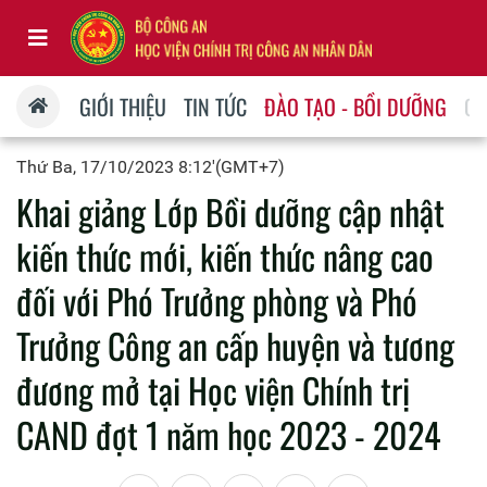
GIỚI THIỆU
TIN TỨC
ĐÀO TẠO - BỒI DƯỠNG
QU
Thứ Ba, 17/10/2023 8:12'(GMT+7)
Khai giảng Lớp Bồi dưỡng cập nhật
kiến thức mới, kiến thức nâng cao
đối với Phó Trưởng phòng và Phó
Trưởng Công an cấp huyện và tương
đương mở tại Học viện Chính trị
CAND đợt 1 năm học 2023 - 2024