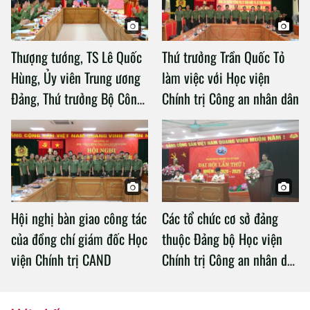
Thượng tướng, TS Lê Quốc
Thứ trưởng Trần Quốc Tỏ
Hùng, Ủy viên Trung ương
làm việc với Học viện
Đảng, Thứ trưởng Bộ Công
Chính trị Công an nhân dân
an làm việc với Học viện
Chính trị Công an nhân dân
Hội nghị bàn giao công tác
Các tổ chức cơ sở đảng
của đồng chí giám đốc Học
thuộc Đảng bộ Học viện
viện Chính trị CAND
Chính trị Công an nhân dân
tổ chức thành công Đại hội
nhiệm kỳ 2020 – 2025