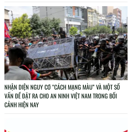
NHẬN DIỆN NGUY CƠ “CÁCH MẠNG MÀU” VÀ MỘT SỐ
VẤN ĐỀ ĐẶT RA CHO AN NINH VIỆT NAM TRONG BỐI
CẢNH HIỆN NAY