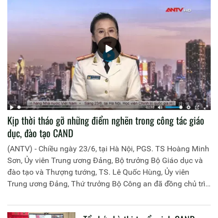
Kịp thời tháo gỡ những điểm nghẽn trong công tác giáo
dục, đào tạo CAND
(ANTV) - Chiều ngày 23/6, tại Hà Nội, PGS. TS Hoàng Minh
Sơn, Ủy viên Trung ương Đảng, Bộ trưởng Bộ Giáo dục và
đào tạo và Thượng tướng, TS. Lê Quốc Hùng, Ủy viên
Trung ương Đảng, Thứ trưởng Bộ Công an đã đồng chủ trì
buổi làm việc với các đơn vị của 2 Bộ về một số nội dung
liên quan đến công tác giáo dục và đào tạo của lực lượng