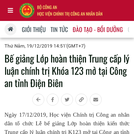
GIỚI THIỆU
TIN TỨC
ĐÀO TẠO - BỒI DƯỠNG
QU
Thứ Năm, 19/12/2019 14:51'(GMT+7)
Bế giảng Lớp hoàn thiện Trung cấp lý
luận chính trị Khóa 123 mở tại Công
an tỉnh Điện Biên
Ngày 17/12/2019, Học viện Chính trị Công an nhân
dân tổ chức Lễ bế giảng Lớp hoàn thiện kiến thức
Trung cấp lý luận chính trị K123 mở tại Công an tỉnh