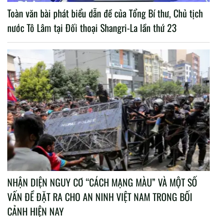
Toàn văn bài phát biểu dẫn đề của Tổng Bí thư, Chủ tịch
nước Tô Lâm tại Đối thoại Shangri-La lần thứ 23
NHẬN DIỆN NGUY CƠ “CÁCH MẠNG MÀU” VÀ MỘT SỐ
VẤN ĐỀ ĐẶT RA CHO AN NINH VIỆT NAM TRONG BỐI
CẢNH HIỆN NAY