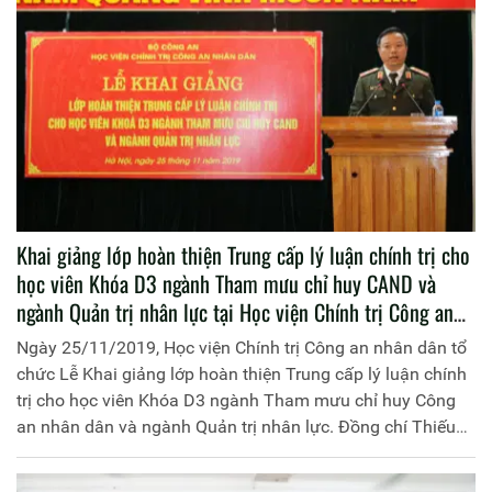
Khai giảng lớp hoàn thiện Trung cấp lý luận chính trị cho
học viên Khóa D3 ngành Tham mưu chỉ huy CAND và
ngành Quản trị nhân lực tại Học viện Chính trị Công an
nhân dân
Ngày 25/11/2019, Học viện Chính trị Công an nhân dân tổ
chức Lễ Khai giảng lớp hoàn thiện Trung cấp lý luận chính
trị cho học viên Khóa D3 ngành Tham mưu chỉ huy Công
an nhân dân và ngành Quản trị nhân lực. Đồng chí Thiếu
tướng, PGS.TS Phan Xuân Tuy, Phó Giám đốc Học viện chủ
trì buổi lễ.