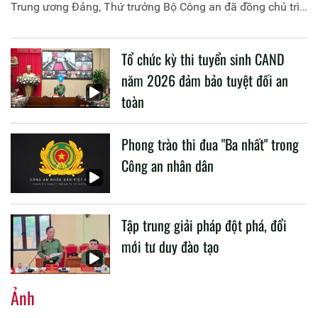
Trung ương Đảng, Thứ trưởng Bộ Công an đã đồng chủ trì
buổi làm việc với các đơn vị của 2 Bộ về một số nội dung
liên quan đến công tác giáo dục và đào tạo của lực lượng
Tổ chức kỳ thi tuyển sinh CAND
CAND.
năm 2026 đảm bảo tuyệt đối an
toàn
Phong trào thi đua "Ba nhất" trong
Công an nhân dân
Tập trung giải pháp đột phá, đổi
mới tư duy đào tạo
Ảnh