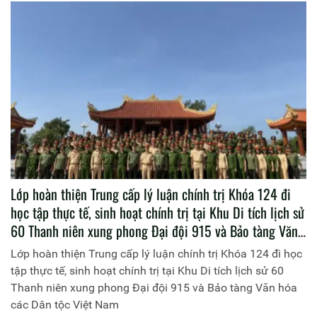
sinh Trường Phổ thông dân tộc bán trú tiểu học và trung
học cơ sở A Mú Sung, huyện Bát Xát, tỉnh Lào Cai. Đồng
chí Thiếu tướng, PGS.TS Phan Xuân Tuy, Phó Giám đốc
Học viện Chính trị Công an nhân dân chủ trì buổi học tập
thực tế
Lớp hoàn thiện Trung cấp lý luận chính trị Khóa 124 đi
học tập thực tế, sinh hoạt chính trị tại Khu Di tích lịch sử
60 Thanh niên xung phong Đại đội 915 và Bảo tàng Văn
hóa các Dân tộc Việt Nam
Lớp hoàn thiện Trung cấp lý luận chính trị Khóa 124 đi học
tập thực tế, sinh hoạt chính trị tại Khu Di tích lịch sử 60
Thanh niên xung phong Đại đội 915 và Bảo tàng Văn hóa
các Dân tộc Việt Nam