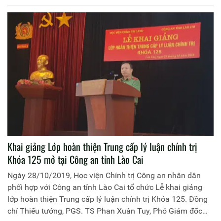
Khai giảng Lớp hoàn thiện Trung cấp lý luận chính trị
Khóa 125 mở tại Công an tỉnh Lào Cai
Ngày 28/10/2019, Học viện Chính trị Công an nhân dân
phối hợp với Công an tỉnh Lào Cai tổ chức Lễ khai giảng
lớp hoàn thiện Trung cấp lý luận chính trị Khóa 125. Đồng
chí Thiếu tướng, PGS. TS Phan Xuân Tuy, Phó Giám đốc