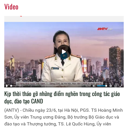
1. Đồng chí Thiếu tướng, PGS.TS Phan Xuân Tuy, Phó
Video
Giám đốc Học viện Chính trị Công an nhân dân chủ trì buổi
Lễ.
Kịp thời tháo gỡ những điểm nghẽn trong công tác giáo
dục, đào tạo CAND
(ANTV) - Chiều ngày 23/6, tại Hà Nội, PGS. TS Hoàng Minh
Sơn, Ủy viên Trung ương Đảng, Bộ trưởng Bộ Giáo dục và
đào tạo và Thượng tướng, TS. Lê Quốc Hùng, Ủy viên