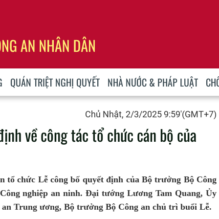
G
QUÁN TRIỆT NGHỊ QUYẾT
NHÀ NƯỚC & PHÁP LUẬT
CH
Chủ Nhật, 2/3/2025 9:59'(GMT+7)
ịnh về công tác tổ chức cán bộ của
an tổ chức Lễ công bố quyết định của Bộ trưởng Bộ Công
c Công nghiệp an ninh. Đại tướng Lương Tam Quang, Ủy
 an Trung ương, Bộ trưởng Bộ Công an chủ trì buổi Lễ.