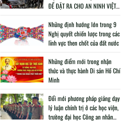
ĐỀ ĐẶT RA CHO AN NINH VIỆT
NAM TRONG BỐI CẢNH HIỆN
NAY
Những định hướng lớn trong 9
Nghị quyết chiến lược trong các
lĩnh vực then chốt của đất nước
Những điểm mới trong nhận
thức và thực hành Di sản Hồ Chí
Minh
Đổi mới phương pháp giảng dạy
lý luận chính trị ở các học viện,
trường đại học Công an nhân
dân trong Cách mạng công
nghiệp lần thứ tư