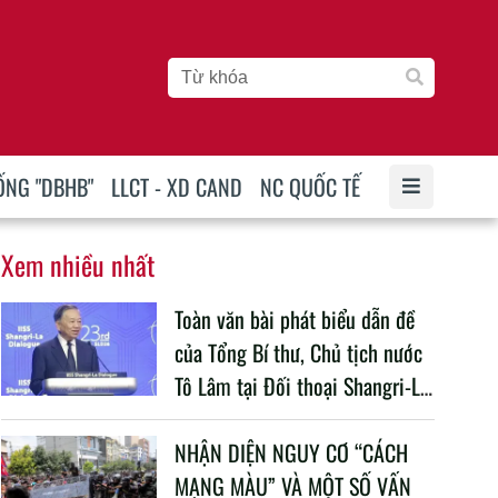
ỐNG "DBHB"
LLCT - XD CAND
NC QUỐC TẾ
Xem nhiều nhất
Toàn văn bài phát biểu dẫn đề
của Tổng Bí thư, Chủ tịch nước
Tô Lâm tại Đối thoại Shangri-La
lần thứ 23
NHẬN DIỆN NGUY CƠ “CÁCH
MẠNG MÀU” VÀ MỘT SỐ VẤN