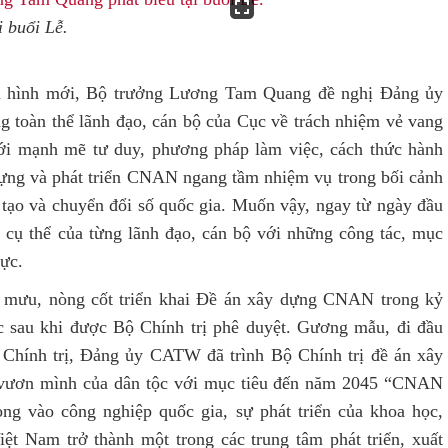
 buổi Lễ.
nh hình mới, Bộ trưởng Lương Tam Quang đề nghị Đảng ủy
 toàn thể lãnh đạo, cán bộ của Cục về trách nhiệm vẻ vang
ới mạnh mẽ tư duy, phương pháp làm việc, cách thức hành
dựng và phát triển CNAN ngang tầm nhiệm vụ trong bối cảnh
g tạo và chuyển đổi số quốc gia. Muốn vậy, ngay từ ngày đầu
h cụ thể của từng lãnh đạo, cán bộ với những công tác, mục
hực.
m mưu, nòng cốt triển khai Đề án xây dựng CNAN trong kỷ
c sau khi được Bộ Chính trị phê duyệt. Gương mẫu, đi đầu
 Chính trị, Đảng ủy CATW đã trình Bộ Chính trị đề án xây
 vươn mình của dân tộc với mục tiêu đến năm 2045 “CNAN
ng vào công nghiệp quốc gia, sự phát triển của khoa học,
ệt Nam trở thành một trong các trung tâm phát triển, xuất