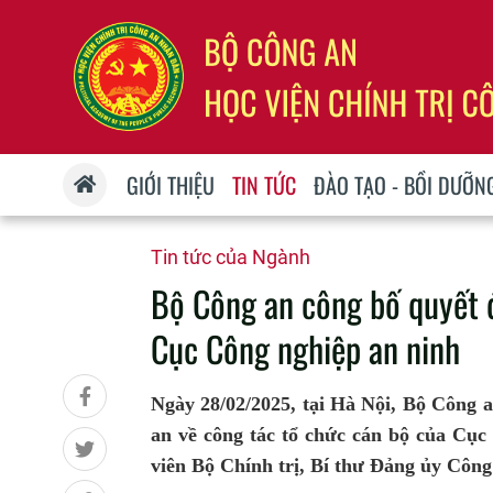
GIỚI THIỆU
TIN TỨC
ĐÀO TẠO - BỒI DƯỠN
Tin tức của Ngành
Bộ Công an công bố quyết đ
Cục Công nghiệp an ninh
Ngày 28/02/2025, tại Hà Nội, Bộ Công 
an về công tác tổ chức cán bộ của Cụ
viên Bộ Chính trị, Bí thư Đảng ủy Công