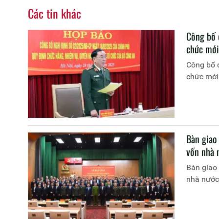
Các tin khác
Công bố 
chức mới
Công bố q
chức mới
Bàn giao
vốn nhà 
Bàn giao
nhà nước