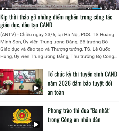
Kịp thời tháo gỡ những điểm nghẽn trong công tác
giáo dục, đào tạo CAND
(ANTV) - Chiều ngày 23/6, tại Hà Nội, PGS. TS Hoàng
Minh Sơn, Ủy viên Trung ương Đảng, Bộ trưởng Bộ
Giáo dục và đào tạo và Thượng tướng, TS. Lê Quốc
Hùng, Ủy viên Trung ương Đảng, Thứ trưởng Bộ Công
an đã đồng chủ trì buổi làm việc với các đơn vị của 2
Bộ về một số nội dung liên quan đến công tác giáo dục
Tổ chức kỳ thi tuyển sinh CAND
và đào tạo của lực lượng CAND.
năm 2026 đảm bảo tuyệt đối
an toàn
Phong trào thi đua "Ba nhất"
trong Công an nhân dân