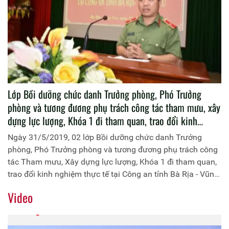
Lớp Bồi dưỡng chức danh Trưởng phòng, Phó Trưởng
phòng và tương đương phụ trách công tác tham mưu, xây
dựng lực lượng, Khóa 1 đi tham quan, trao đổi kinh
nghiệm thực tế tại Công an tỉnh Bà Rịa - Vũng Tàu
Ngày 31/5/2019, 02 lớp Bồi dưỡng chức danh Trưởng
phòng, Phó Trưởng phòng và tương đương phụ trách công
tác Tham mưu, Xây dựng lực lượng, Khóa 1 đi tham quan,
trao đổi kinh nghiệm thực tế tại Công an tỉnh Bà Rịa - Vũng
Tàu. Đồng chí Thiếu tướng, PGS.TS Phan Xuân Tuy, Phó
Video
Giám đốc Học viện Chính trị CAND làm Trưởng đoàn.