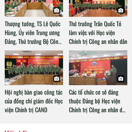
Thượng tướng, TS Lê Quốc
Thứ trưởng Trần Quốc Tỏ
Hùng, Ủy viên Trung ương
làm việc với Học viện
Đảng, Thứ trưởng Bộ Công
Chính trị Công an nhân dân
an làm việc với Học viện
Chính trị Công an nhân dân
Hội nghị bàn giao công tác
Các tổ chức cơ sở đảng
của đồng chí giám đốc Học
thuộc Đảng bộ Học viện
viện Chính trị CAND
Chính trị Công an nhân dân
tổ chức thành công Đại hội
nhiệm kỳ 2020 – 2025