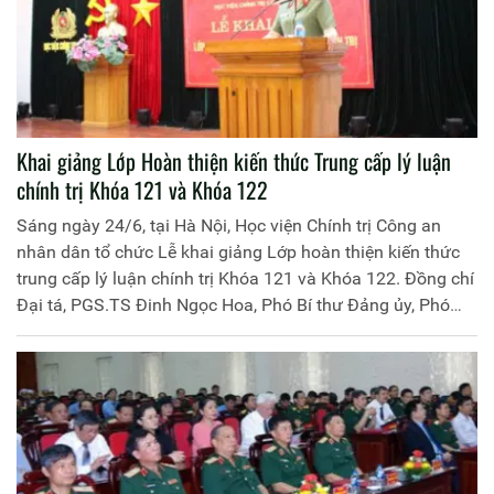
Khai giảng Lớp Hoàn thiện kiến thức Trung cấp lý luận
chính trị Khóa 121 và Khóa 122
Sáng ngày 24/6, tại Hà Nội, Học viện Chính trị Công an
nhân dân tổ chức Lễ khai giảng Lớp hoàn thiện kiến thức
trung cấp lý luận chính trị Khóa 121 và Khóa 122. Đồng chí
Đại tá, PGS.TS Đinh Ngọc Hoa, Phó Bí thư Đảng ủy, Phó
Giám đốc Học viện Chính trị Công an nhân dân, chủ trì buổi
lễ. Tham dự có lãnh đạo các phòng chức năng của Cục
Đào tạo; đại diện lãnh đạo các đơn vị chức năng trong Học
viện cùng toàn thể 200 học viên 02 khóa học.