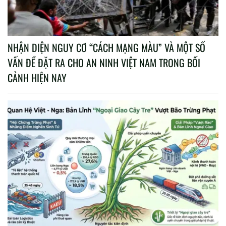
NHẬN DIỆN NGUY CƠ “CÁCH MẠNG MÀU” VÀ MỘT SỐ
VẤN ĐỀ ĐẶT RA CHO AN NINH VIỆT NAM TRONG BỐI
CẢNH HIỆN NAY