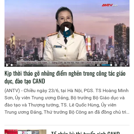
Kịp thời tháo gỡ những điểm nghẽn trong công tác giáo
dục, đào tạo CAND
(ANTV) - Chiều ngày 23/6, tại Hà Nội, PGS. TS Hoàng Minh
Sơn, Ủy viên Trung ương Đảng, Bộ trưởng Bộ Giáo dục và
đào tạo và Thượng tướng, TS. Lê Quốc Hùng, Ủy viên
Trung ương Đảng, Thứ trưởng Bộ Công an đã đồng chủ trì
buổi làm việc với các đơn vị của 2 Bộ về một số nội dung
liên quan đến công tác giáo dục và đào tạo của lực lượng
Tổ chức kỳ thi tuyển sinh CAND
CAND.