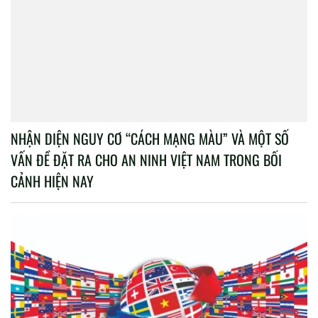
NHẬN DIỆN NGUY CƠ “CÁCH MẠNG MÀU” VÀ MỘT SỐ
VẤN ĐỀ ĐẶT RA CHO AN NINH VIỆT NAM TRONG BỐI
CẢNH HIỆN NAY