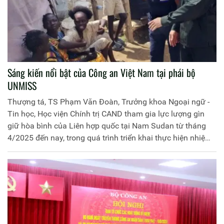
Sáng kiến nổi bật của Công an Việt Nam tại phái bộ
UNMISS
Thượng tá, TS Phạm Văn Đoàn, Trưởng khoa Ngoại ngữ -
Tin học, Học viện Chính trị CAND tham gia lực lượng gìn
giữ hòa bình của Liên hợp quốc tại Nam Sudan từ tháng
4/2025 đến nay, trong quá trình triển khai thực hiện nhiệm
vụ. Đồng chí đã tích cực nghiên cứu, ứng dụng công nghệ
thông tin trong thực hiện nhiệm vụ, trong đó đã xây dựng
nên phần mềm xếp lịch tuần tra tự động và được chính
thức chấp thuận đưa vào sử dụng phần mềm tại Phòng
tuần tra kiểm soát, Sở Chỉ huy cảnh sát thủ đô Juba từ đầu
tháng 7/2025 sau 2 tuần chạy thử nghiệm thành công.
Ban Biên tập Trang Thông tin điện tử Học viện Chính trị