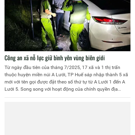
Công an xã nỗ lực giữ bình yên vùng biên giới
Từ ngày đầu tiên của tháng 7/2025, 17 xã và 1 thị trấn
thuộc huyện miền núi A Lưới, TP Huế sáp nhập thành 5 xã
mới với tên gọi được đặt theo số thứ tự từ A Lưới 1 đến A
Lưới 5. Song song với hoạt động của chính quyền địa
phương 2 cấp, những ngày qua, Công an các xã A Lưới đã
và đang nỗ lực sắp xếp, ổn định tổ chức, tăng cường bám
cơ sở, chủ động triển khai các kế hoạch phòng, chống tội
phạm (PCTP) để giữ vững ANTT địa bàn vùng biên giới.