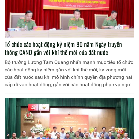
CAND trân trọng giới thiệu bài viết trên Báo CAND phản
ánh nội dung hoạt động này.
Tổ chức các hoạt động kỷ niệm 80 năm Ngày truyền
thống CAND gắn với khí thế mới của đất nước
Bộ trưởng Lương Tam Quang nhấn mạnh mục tiêu tổ chức
các hoạt động kỷ niệm gắn với khí thế mới, kỳ vọng mới
của đất nước sau khi mô hình chính quyền địa phương hai
cấp đi vào hoạt động, gắn với các hoạt động phục vụ người
dân, việc vận hành chính quyền địa phương hai cấp, gắn
với nhiệm vụ công tác Công an, nhất là trong bảo đảm
ANTT, "gần dân, sát dân, vì nhân dân phục vụ".