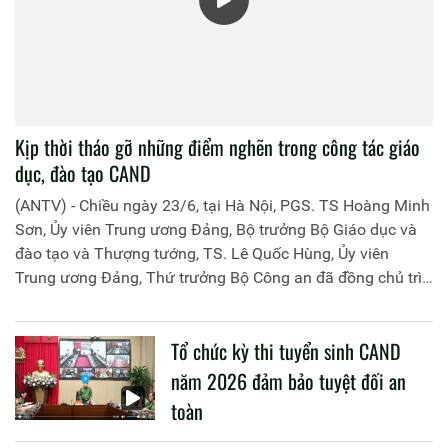
Kịp thời tháo gỡ những điểm nghẽn trong công tác giáo
dục, đào tạo CAND
(ANTV) - Chiều ngày 23/6, tại Hà Nội, PGS. TS Hoàng Minh
Sơn, Ủy viên Trung ương Đảng, Bộ trưởng Bộ Giáo dục và
đào tạo và Thượng tướng, TS. Lê Quốc Hùng, Ủy viên
Trung ương Đảng, Thứ trưởng Bộ Công an đã đồng chủ trì
buổi làm việc với các đơn vị của 2 Bộ về một số nội dung
liên quan đến công tác giáo dục và đào tạo của lực lượng
Tổ chức kỳ thi tuyển sinh CAND
CAND.
năm 2026 đảm bảo tuyệt đối an
toàn