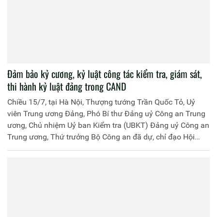
Đảm bảo kỷ cương, kỷ luật công tác kiểm tra, giám sát,
thi hành kỷ luật đảng trong CAND
Chiều 15/7, tại Hà Nội, Thượng tướng Trần Quốc Tỏ, Uỷ
viên Trung ương Đảng, Phó Bí thư Đảng uỷ Công an Trung
ương, Chủ nhiệm Uỷ ban Kiểm tra (UBKT) Đảng uỷ Công an
Trung ương, Thứ trưởng Bộ Công an đã dự, chỉ đạo Hội
nghị sơ kết công tác 6 tháng đầu năm 2025 của Cơ quan
UBKT Đảng uỷ Công an Trung ương.