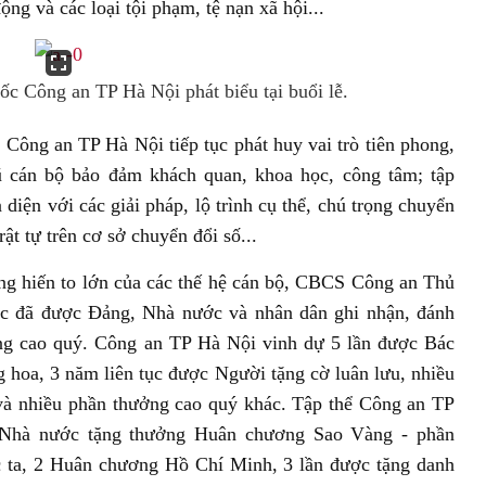
ộng và các loại tội phạm, tệ nạn xã hội...
 Công an TP Hà Nội phát biểu tại buổi lễ.
 Công an TP Hà Nội tiếp tục phát huy vai trò tiên phong,
ũ cán bộ bảo đảm khách quan, khoa học, công tâm; tập
 diện với các giải pháp, lộ trình cụ thể, chú trọng chuyển
ật tự trên cơ sở chuyển đổi số...
ng hiến to lớn của các thế hệ cán bộ, CBCS Công an Thủ
ộc đã được Đảng, Nhà nước và nhân dân ghi nhận, đánh
ởng cao quý. Công an TP Hà Nội vinh dự 5 lần được Bác
 hoa, 3 năm liên tục được Người tặng cờ luân lưu, nhiều
và nhiều phần thưởng cao quý khác. Tập thể Công an TP
Nhà nước tặng thưởng Huân chương Sao Vàng - phần
 ta, 2 Huân chương Hồ Chí Minh, 3 lần được tặng danh