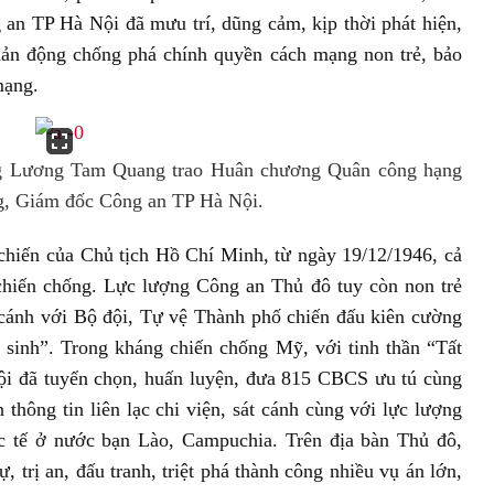
 an TP Hà Nội đã mưu trí, dũng cảm, kịp thời phát hiện,
phản động chống phá chính quyền cách mạng non trẻ, bảo
mạng.
ng Lương Tam Quang trao Huân chương Quân công hạng
g, Giám đốc Công an TP Hà Nội.
hiến của Chủ tịch Hồ Chí Minh, từ ngày 19/12/1946, cả
chiến chống. Lực lượng Công an Thủ đô tuy còn non trẻ
 cánh với Bộ đội, Tự vệ Thành phố chiến đấu kiên cường
 sinh”. Trong kháng chiến chống Mỹ, với tinh thần “Tất
ội đã tuyển chọn, huấn luyện, đưa 815 CBCS ưu tú cùng
n thông tin liên lạc chi viện, sát cánh cùng với lực lượng
 tế ở nước bạn Lào, Campuchia. Trên địa bàn Thủ đô,
, trị an, đấu tranh, triệt phá thành công nhiều vụ án lớn,