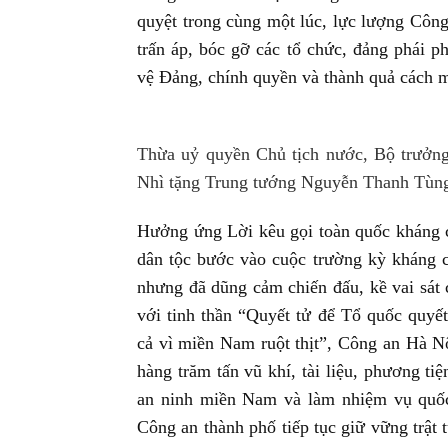
quyệt trong cùng một lúc, lực lượng Công
trấn áp, bóc gỡ các tổ chức, đảng phái 
vệ Đảng, chính quyền và thành quả cách 
Thừa uỷ quyền Chủ tịch nước, Bộ trưở
Nhì tặng Trung tướng Nguyễn Thanh Tùn
Hưởng ứng Lời kêu gọi toàn quốc kháng c
dân tộc bước vào cuộc trường kỳ kháng 
nhưng đã dũng cảm chiến đấu, kề vai sát
với tinh thần “Quyết tử để Tổ quốc quyết
cả vì miền Nam ruột thịt”, Công an Hà N
hàng trăm tấn vũ khí, tài liệu, phương tiệ
an ninh miền Nam và làm nhiệm vụ quốc
Công an thành phố tiếp tục giữ vững trật tự