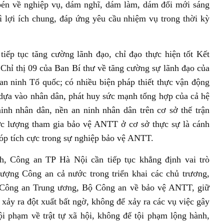
c bén về nghiệp vụ, dám nghĩ, dám làm, dám đổi mới sáng
ì lợi ích chung, đáp ứng yêu cầu nhiệm vụ trong thời kỳ
iếp tục tăng cường lãnh đạo, chỉ đạo thực hiện tốt Kết
 Chỉ thị 09 của Ban Bí thư về tăng cường sự lãnh đạo của
an ninh Tổ quốc; có nhiều biện pháp thiết thực vận động
 dựa vào nhân dân, phát huy sức mạnh tổng hợp của cả hệ
ninh nhân dân, nền an ninh nhân dân trên cơ sở thế trận
ực lượng tham gia bảo vệ ANTT ở cơ sở thực sự là cánh
góp tích cực trong sự nghiệp bảo vệ ANTT.
 Công an TP Hà Nội cần tiếp tục khẳng định vai trò
ượng Công an cả nước trong triển khai các chủ trương,
 Công an Trung ương, Bộ Công an về bảo vệ ANTT, giữ
 xảy ra đột xuất bất ngờ, không để xảy ra các vụ việc gây
i phạm về trật tự xã hội, không để tội phạm lộng hành,