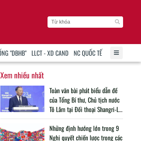
ỐNG "DBHB"
LLCT - XD CAND
NC QUỐC TẾ
Xem nhiều nhất
Toàn văn bài phát biểu dẫn đề
của Tổng Bí thư, Chủ tịch nước
Tô Lâm tại Đối thoại Shangri-La
lần thứ 23
Những định hướng lớn trong 9
Nghị quyết chiến lược trong các