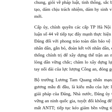
chung, giỏi về pháp luật, tinh thông, sắ
tạo, dám chịu trách nhiệm, dám hy sinh v
mới.
Cấp ủy, chính quyền các cấp TP Hà Nội t
luận số 44 về tiếp tục đẩy mạnh thực hiện
Đảng đối với phong trào toàn dân bảo vệ 
nhân dân, gắn bó, đoàn kết với nhân dân,
thống chính trị để xây dựng thế trận an 
lòng dân vững chắc; chăm lo xây dựng l
tay nối dài của lực lượng Công an, đóng 
Bộ trưởng Lương Tam Quang nhấn mạnh,
gương mẫu đi đầu, là kiểu mẫu của lực l
giải pháp của Đảng, Nhà nước, Đảng ủy
vững an ninh quốc gia, tuyệt đối không để
mất ANTT; tiếp tục kéo giảm bền vững tộ