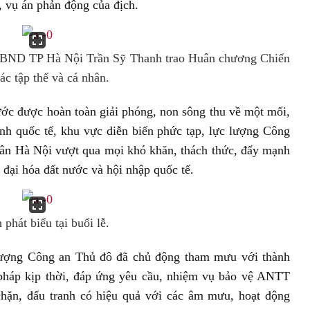
p, vụ án phản động của địch.
 UBND TP Hà Nội Trần Sỹ Thanh trao Huân chương Chiến
c tập thể và cá nhân.
ớc được hoàn toàn giải phóng, non sông thu về một mối,
ình quốc tế, khu vực diễn biến phức tạp, lực lượng Công
dân Hà Nội vượt qua mọi khó khăn, thách thức, đẩy mạnh
đại hóa đất nước và hội nhập quốc tế.
hát biểu tại buổi lễ.
 lượng Công an Thủ đô đã chủ động tham mưu với thành
 pháp kịp thời, đáp ứng yêu cầu, nhiệm vụ bảo vệ ANTT
chặn, đấu tranh có hiệu quả với các âm mưu, hoạt động