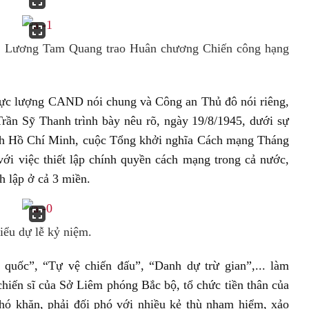
g Lương Tam Quang trao Huân chương Chiến công hạng
 lực lượng CAND nói chung và Công an Thủ đô nói riêng,
ần Sỹ Thanh trình bày nêu rõ, ngày 19/8/1945, dưới sự
ch Hồ Chí Minh, cuộc Tổng khởi nghĩa Cách mạng Tháng
ới việc thiết lập chính quyền cách mạng trong cả nước,
 lập ở cả 3 miền.
ểu dự lễ kỷ niệm.
quốc”, “Tự vệ chiến đấu”, “Danh dự trừ gian”,... làm
iến sĩ của Sở Liêm phóng Bắc bộ, tổ chức tiền thân của
ó khăn, phải đối phó với nhiều kẻ thù nham hiểm, xảo