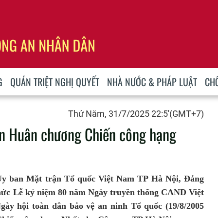
G
QUÁN TRIỆT NGHỊ QUYẾT
NHÀ NƯỚC & PHÁP LUẬT
CH
Thứ Năm, 31/7/2025 22:5'(GMT+7)
ận Huân chương Chiến công hạng
y ban Mặt trận Tổ quốc Việt Nam TP Hà Nội, Đảng
chức Lễ kỷ niệm 80 năm Ngày truyền thống CAND Việt
gày hội toàn dân bảo vệ an ninh Tổ quốc (19/8/2005