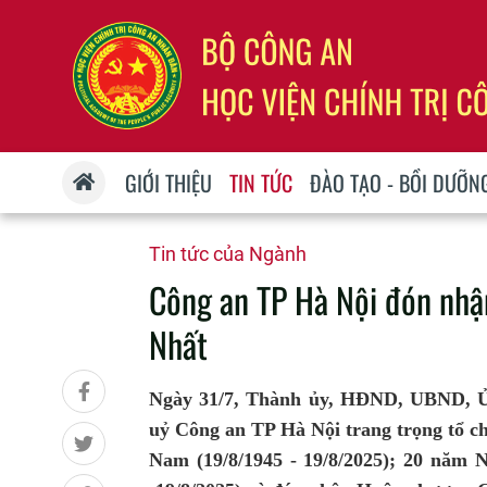
GIỚI THIỆU
TIN TỨC
ĐÀO TẠO - BỒI DƯỠN
Tin tức của Ngành
Công an TP Hà Nội đón nh
Nhất
Ngày 31/7, Thành ủy, HĐND, UBND, Ủ
uỷ Công an TP Hà Nội trang trọng tổ 
Nam (19/8/1945 - 19/8/2025); 20 năm N