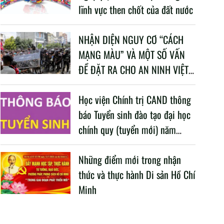
lĩnh vực then chốt của đất nước
NHẬN DIỆN NGUY CƠ “CÁCH
MẠNG MÀU” VÀ MỘT SỐ VẤN
ĐỀ ĐẶT RA CHO AN NINH VIỆT
NAM TRONG BỐI CẢNH HIỆN
NAY
Học viện Chính trị CAND thông
báo Tuyển sinh đào tạo đại học
chính quy (tuyển mới) năm
2026
Những điểm mới trong nhận
thức và thực hành Di sản Hồ Chí
Minh