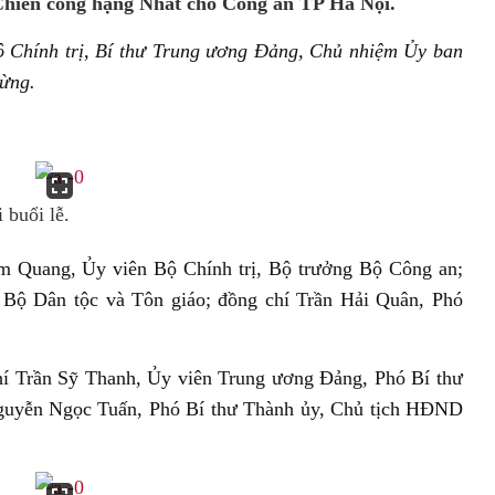
Chiến công hạng Nhất cho Công an TP Hà Nội.
 Chính trị, Bí thư Trung ương Đảng, Chủ nhiệm Ủy ban
mừng.
 buổi lễ.
m Quang, Ủy viên Bộ Chính trị, Bộ trưởng Bộ Công an;
 Bộ Dân tộc và Tôn giáo; đồng chí Trần Hải Quân, Phó
hí Trần Sỹ Thanh, Ủy viên Trung ương Đảng, Phó Bí thư
uyễn Ngọc Tuấn, Phó Bí thư Thành ủy, Chủ tịch HĐND