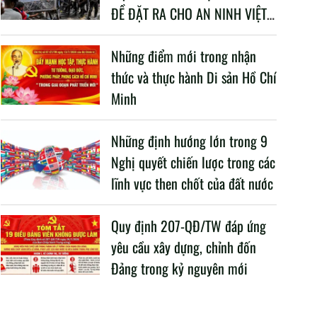
ĐỀ ĐẶT RA CHO AN NINH VIỆT
NAM TRONG BỐI CẢNH HIỆN
NAY
Những điểm mới trong nhận
thức và thực hành Di sản Hồ Chí
Minh
Những định hướng lớn trong 9
Nghị quyết chiến lược trong các
lĩnh vực then chốt của đất nước
Quy định 207-QĐ/TW đáp ứng
yêu cầu xây dựng, chỉnh đốn
Đảng trong kỷ nguyên mới