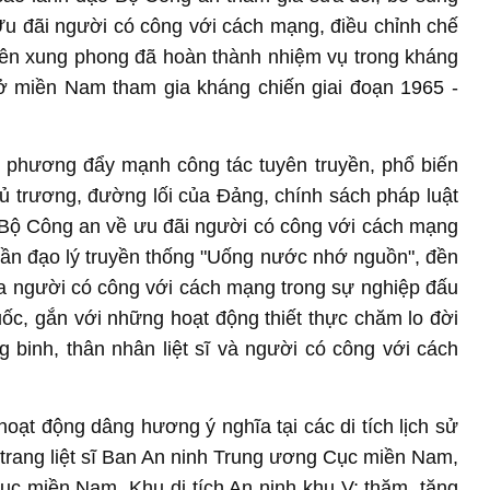
 Ưu đãi người có công với cách mạng, điều chỉnh chế
niên xung phong đã hoàn thành nhiệm vụ trong kháng
ở miền Nam tham gia kháng chiến giai đoạn 1965 -
a phương đẩy mạnh công tác tuyên truyền, phổ biến
chủ trương, đường lối của Đảng, chính sách pháp luật
Bộ Công an về ưu đãi người có công với cách mạng
n đạo lý truyền thống "Uống nước nhớ nguồn", đền
của người có công với cách mạng trong sự nghiệp đấu
uốc, gắn với những hoạt động thiết thực chăm lo đời
ng binh, thân nhân liệt sĩ và người có công với cách
ạt động dâng hương ý nghĩa tại các di tích lịch sử
rang liệt sĩ Ban An ninh Trung ương Cục miền Nam,
ục miền Nam, Khu di tích An ninh khu V; thăm, tặng