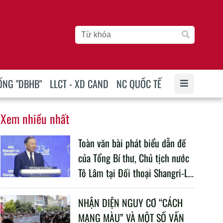
ỐNG "DBHB"
LLCT - XD CAND
NC QUỐC TẾ
Xem nhiều nhất
Toàn văn bài phát biểu dẫn đề
của Tổng Bí thư, Chủ tịch nước
Tô Lâm tại Đối thoại Shangri-La
lần thứ 23
NHẬN DIỆN NGUY CƠ “CÁCH
MẠNG MÀU” VÀ MỘT SỐ VẤN