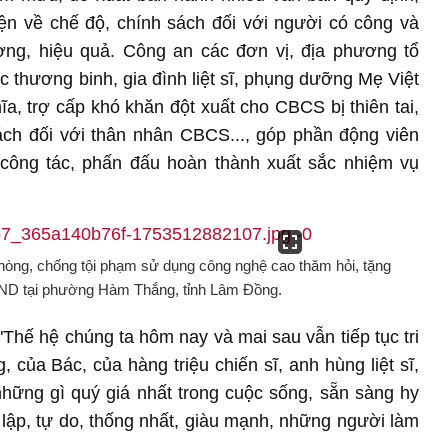
iện về chế độ, chính sách đối với người có công và
g, hiệu quả. Công an các đơn vị, địa phương tổ
c thương binh, gia đình liệt sĩ, phụng dưỡng Mẹ Việt
, trợ cấp khó khăn đột xuất cho CBCS bị thiên tai,
ách đối với thân nhân CBCS..., góp phần động viên
ông tác, phấn đấu hoàn thành xuất sắc nhiệm vụ
òng, chống tội phạm sử dụng công nghệ cao thăm hỏi, tặng
CAND tại phường Hàm Thắng, tỉnh Lâm Đồng.
Thế hệ chúng ta hôm nay và mai sau vẫn tiếp tục tri
, của Bác, của hàng triệu chiến sĩ, anh hùng liệt sĩ,
hững gì quý giá nhất trong cuộc sống, sẵn sàng hy
lập, tự do, thống nhất, giàu mạnh, những người làm