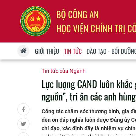
GIỚI THIỆU
TIN TỨC
ĐÀO TẠO - BỒI DƯỠN
Tin tức của Ngành
Lực lượng CAND luôn khắc 
nguồn”, tri ân các anh hùng, 
Công tác chăm sóc thương binh, gia đì
đền ơn đáp nghĩa luôn được Đảng ủy C
chỉ đạo, xác định đây là nhiệm vụ chín