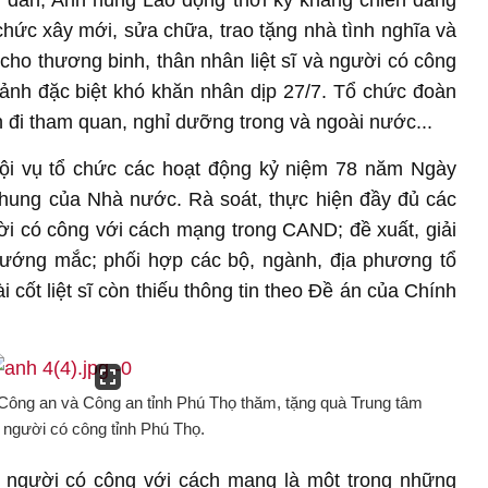
n dân, Anh hùng Lao động thời kỳ kháng chiến đang
chức xây mới, sửa chữa, trao tặng nhà tình nghĩa và
 cho thương binh, thân nhân liệt sĩ và người có công
nh đặc biệt khó khăn nhân dịp 27/7. Tổ chức đoàn
nh đi tham quan, nghỉ dưỡng trong và ngoài nước...
ội vụ tổ chức các hoạt động kỷ niệm 78 năm Ngày
chung của Nhà nước. Rà soát, thực hiện đầy đủ các
ời có công với cách mạng trong CAND; đề xuất, giải
vướng mắc; phối hợp các bộ, ngành, địa phương tổ
 cốt liệt sĩ còn thiếu thông tin theo Đề án của Chính
Công an và Công an tỉnh Phú Thọ thăm, tặng quà Trung tâm
người có công tỉnh Phú Thọ.
ới người có công với cách mạng là một trong những