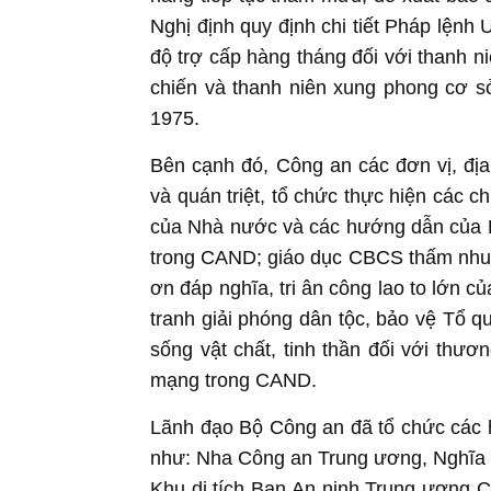
Nghị định quy định chi tiết Pháp lệnh
độ trợ cấp hàng tháng đối với thanh 
chiến và thanh niên xung phong cơ s
1975.
Bên cạnh đó, Công an các đơn vị, đị
và quán triệt, tổ chức thực hiện các 
của Nhà nước và các hướng dẫn của 
trong CAND; giáo dục CBCS thấm nhuầ
ơn đáp nghĩa, tri ân công lao to lớn 
tranh giải phóng dân tộc, bảo vệ Tổ q
sống vật chất, tinh thần đối với thươ
mạng trong CAND.
Lãnh đạo Bộ Công an đã tổ chức các ho
như: Nha Công an Trung ương, Nghĩa t
Khu di tích Ban An ninh Trung ương C