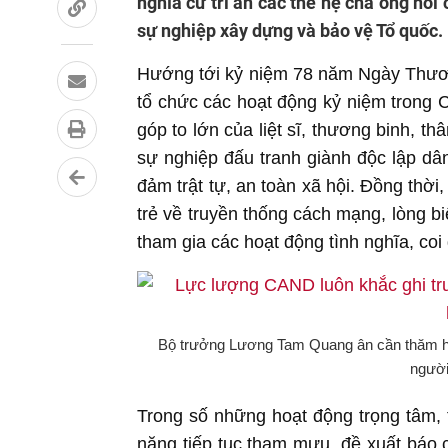
nghĩa cử tri ân các thế hệ cha ông nói
sự nghiệp xây dựng và bảo vệ Tổ quốc.
Hướng tới kỷ niệm 78 năm Ngày Thươn
tổ chức các hoạt động kỷ niệm trong 
góp to lớn của liệt sĩ, thương binh, t
sự nghiệp đấu tranh giành độc lập dân
đảm trật tự, an toàn xã hội. Đồng thờ
trẻ về truyền thống cách mạng, lòng b
tham gia các hoạt động tình nghĩa, coi 
Bộ trưởng Lương Tam Quang ân cần thăm hỏi
người
Trong số những hoạt động trọng tâm, 
năng tiếp tục tham mưu, đề xuất báo 