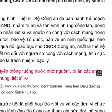
 chung, CBCS CAND nói riêng đã cống hiến, hy sinh vì
g binh - Liệt sĩ, Bộ Công an đã ban hành Kế hoạch
CAND, nhằm tri ân và tôn vinh những công lao, đóng
hân nhân liệt sĩ và người có công với cách mạng trong
 tộc, bảo vệ Tổ quốc, bảo vệ an ninh quốc gia, bảo
i, qua đó, giáo dục cho CBCS Công an, nhất là thế hệ
iết ơn đối với người có công với cách mạng, tích cực
đó là trách nhiệm, đạo lý.
, tặng quà các thương, bệnh binh tại Trung tâm Điều dưỡng
 có công tỉnh Phú Thọ.
trước hết là phối hợp Bộ Nội vụ và các đơn vị chức
cáo lãnh đạo Bộ Công an tham gia sửa đổi, bổ sung