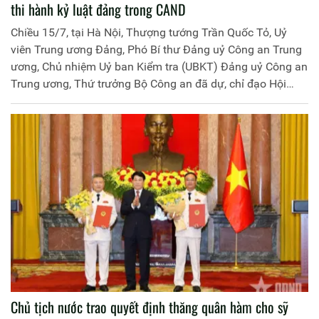
thi hành kỷ luật đảng trong CAND
Chiều 15/7, tại Hà Nội, Thượng tướng Trần Quốc Tỏ, Uỷ
viên Trung ương Đảng, Phó Bí thư Đảng uỷ Công an Trung
ương, Chủ nhiệm Uỷ ban Kiểm tra (UBKT) Đảng uỷ Công an
Trung ương, Thứ trưởng Bộ Công an đã dự, chỉ đạo Hội
nghị sơ kết công tác 6 tháng đầu năm 2025 của Cơ quan
UBKT Đảng uỷ Công an Trung ương.
Chủ tịch nước trao quyết định thăng quân hàm cho sỹ