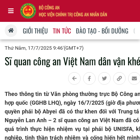
GIỚI THIỆU
TIN TỨC
ĐÀO TẠO - BỒI DƯỠNG
QU
Thứ Năm, 17/7/2025 9:46'(GMT+7)
Sĩ quan công an Việt Nam dân vận khé
Theo thông tin từ Văn phòng thường trực Bộ Công an
hợp quốc (GGHB LHQ), ngày 16/7/2025 (giờ địa phươn
quyền phái bộ Abyei đã có thư khen đối với Trung t
Nguyễn Lan Anh – 2 sĩ quan công an Việt Nam đã có 
quá trình thực hiện nhiệm vụ tại phái bộ UNISFA, 
nghiệp, tinh thần trách nhiệm và cống hiến hết mìn