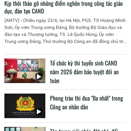
Kịp thời tháo gỡ những điểm nghẽn trong công tác giáo
dục, đào tạo CAND
(ANTV) - Chiều ngày 23/6, tại Hà Nội, PGS. TS Hoàng Minh
Sơn, Ủy viên Trung ương Đảng, Bộ trưởng Bộ Giáo dục và
đào tạo và Thượng tướng, TS. Lê Quốc Hùng, Ủy viên
Trung ương Đảng, Thứ trưởng Bộ Công an đã đồng chủ trì
buổi làm việc với các đơn vị của 2 Bộ về một số nội dung
liên quan đến công tác giáo dục và đào tạo của lực lượng
Tổ chức kỳ thi tuyển sinh CAND
CAND.
năm 2026 đảm bảo tuyệt đối an
toàn
Phong trào thi đua "Ba nhất" trong
Công an nhân dân