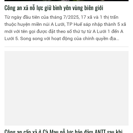
Công an xã nỗ lực giữ bình yên vùng biên giới
Từ ngày đầu tiên của tháng 7/2025, 17 xã và 1 thị trấn
thuộc huyện miền núi A Lưới, TP Huế sáp nhập thành 5 xã
mới với tên gọi được đặt theo số thứ tự từ A Lưới 1 đến A
Lưới 5. Song song với hoạt động của chính quyền địa
phương 2 cấp, những ngày qua, Công an các xã A Lưới đã
và đang nỗ lực sắp xếp, ổn định tổ chức, tăng cường bám
cơ sở, chủ động triển khai các kế hoạch phòng, chống tội
phạm (PCTP) để giữ vững ANTT địa bàn vùng biên giới.
Công an cấp xã ở Cà Mau nỗ lực bảo đảm ANTT sau khi