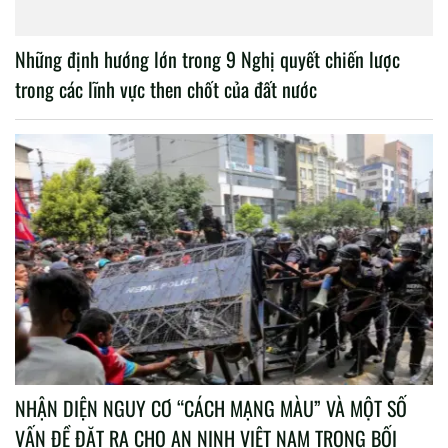
Những định hướng lớn trong 9 Nghị quyết chiến lược
trong các lĩnh vực then chốt của đất nước
NHẬN DIỆN NGUY CƠ “CÁCH MẠNG MÀU” VÀ MỘT SỐ
VẤN ĐỀ ĐẶT RA CHO AN NINH VIỆT NAM TRONG BỐI