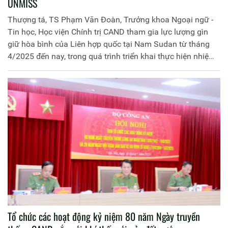
UNMISS
Thượng tá, TS Phạm Văn Đoàn, Trưởng khoa Ngoại ngữ -
Tin học, Học viện Chính trị CAND tham gia lực lượng gìn
giữ hòa bình của Liên hợp quốc tại Nam Sudan từ tháng
4/2025 đến nay, trong quá trình triển khai thực hiện nhiệm
vụ. Đồng chí đã tích cực nghiên cứu, ứng dụng công nghệ
thông tin trong thực hiện nhiệm vụ, trong đó đã xây dựng
nên phần mềm xếp lịch tuần tra tự động và được chính
thức chấp thuận đưa vào sử dụng phần mềm tại Phòng
tuần tra kiểm soát, Sở Chỉ huy cảnh sát thủ đô Juba từ đầu
tháng 7/2025 sau 2 tuần chạy thử nghiệm thành công.
Ban Biên tập Trang Thông tin điện tử Học viện Chính trị
CAND trân trọng giới thiệu bài viết trên Báo CAND phản
ánh nội dung hoạt động này.
Tổ chức các hoạt động kỷ niệm 80 năm Ngày truyền