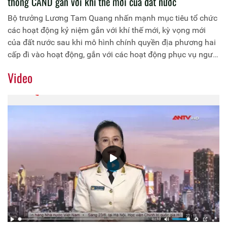
thống CAND gắn với khí thế mới của đất nước
Bộ trưởng Lương Tam Quang nhấn mạnh mục tiêu tổ chức
các hoạt động kỷ niệm gắn với khí thế mới, kỳ vọng mới
của đất nước sau khi mô hình chính quyền địa phương hai
cấp đi vào hoạt động, gắn với các hoạt động phục vụ người
dân, việc vận hành chính quyền địa phương hai cấp, gắn
Video
với nhiệm vụ công tác Công an, nhất là trong bảo đảm
ANTT, "gần dân, sát dân, vì nhân dân phục vụ".