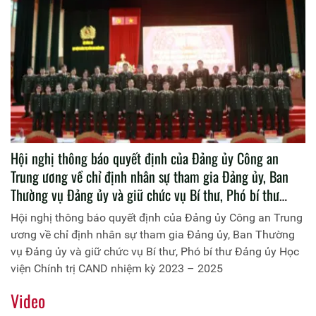
Trung ương Đảng, Ủy viên Ban Thường vụ Đảng ủy Công
an Trung ương, Phó Chủ tịch Hội đồng Lý luận Bộ Công an,
Thứ trưởng Bộ Công an.
Hội nghị thông báo quyết định của Đảng ủy Công an
Trung ương về chỉ định nhân sự tham gia Đảng ủy, Ban
Thường vụ Đảng ủy và giữ chức vụ Bí thư, Phó bí thư
Đảng ủy Học viện Chính trị CAND nhiệm kỳ 2023 –
Hội nghị thông báo quyết định của Đảng ủy Công an Trung
2025
ương về chỉ định nhân sự tham gia Đảng ủy, Ban Thường
vụ Đảng ủy và giữ chức vụ Bí thư, Phó bí thư Đảng ủy Học
viện Chính trị CAND nhiệm kỳ 2023 – 2025
Video