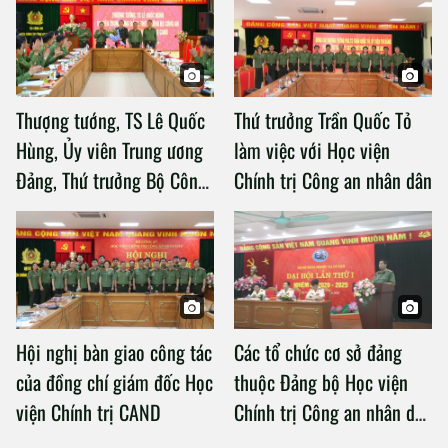
Thượng tướng, TS Lê Quốc
Thứ trưởng Trần Quốc Tỏ
Hùng, Ủy viên Trung ương
làm việc với Học viện
Đảng, Thứ trưởng Bộ Công
Chính trị Công an nhân dân
an làm việc với Học viện
Chính trị Công an nhân dân
Hội nghị bàn giao công tác
Các tổ chức cơ sở đảng
của đồng chí giám đốc Học
thuộc Đảng bộ Học viện
viện Chính trị CAND
Chính trị Công an nhân dân
tổ chức thành công Đại hội