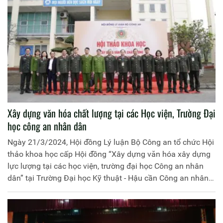
Xây dựng văn hóa chất lượng tại các Học viện, Trường Đại
học công an nhân dân
Ngày 21/3/2024, Hội đồng Lý luận Bộ Công an tổ chức Hội
thảo khoa học cấp Hội đồng “Xây dựng văn hóa xây dựng
lực lượng tại các học viện, trường đại học Công an nhân
dân” tại Trường Đại học Kỹ thuật - Hậu cần Công an nhân
dân (T07). Chủ trì Hội thảo khoa học do đồng chí Đại tá, TS
Đinh Ngọc Khoa, Hiệu trưởng T07 thừa ủy quyền của đồng
chí Trung tướng, TS Lê Quốc Hùng, Ủy viên Ban Chấp hành