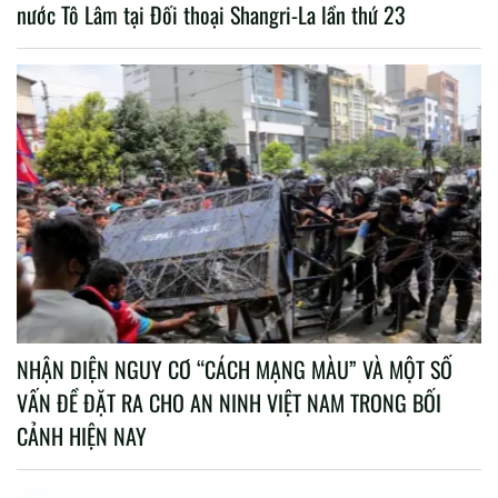
nước Tô Lâm tại Đối thoại Shangri-La lần thứ 23
NHẬN DIỆN NGUY CƠ “CÁCH MẠNG MÀU” VÀ MỘT SỐ
VẤN ĐỀ ĐẶT RA CHO AN NINH VIỆT NAM TRONG BỐI
CẢNH HIỆN NAY