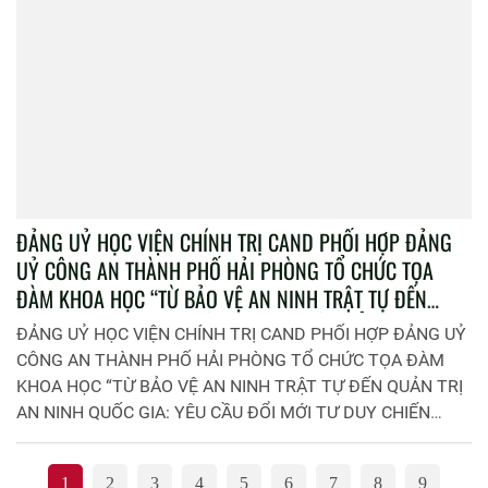
ĐẢNG UỶ HỌC VIỆN CHÍNH TRỊ CAND PHỐI HỢP ĐẢNG
UỶ CÔNG AN THÀNH PHỐ HẢI PHÒNG TỔ CHỨC TỌA
ĐÀM KHOA HỌC “TỪ BẢO VỆ AN NINH TRẬT TỰ ĐẾN
QUẢN TRỊ AN NINH QUỐC GIA: YÊU CẦU ĐỔI MỚI TƯ
ĐẢNG UỶ HỌC VIỆN CHÍNH TRỊ CAND PHỐI HỢP ĐẢNG UỶ
DUY CHIẾN LƯỢC THEO NGHỊ QUYẾT ĐẠI HỘI XIV CỦA
CÔNG AN THÀNH PHỐ HẢI PHÒNG TỔ CHỨC TỌA ĐÀM
ĐẢNG GẮN VỚI THỰC TIỄN CÔNG AN THÀNH PHỐ HẢI
KHOA HỌC “TỪ BẢO VỆ AN NINH TRẬT TỰ ĐẾN QUẢN TRỊ
PHÒNG”
AN NINH QUỐC GIA: YÊU CẦU ĐỔI MỚI TƯ DUY CHIẾN
LƯỢC THEO NGHỊ QUYẾT ĐẠI HỘI XIV CỦA ĐẢNG GẮN VỚI
THỰC TIỄN CÔNG AN THÀNH PHỐ HẢI PHÒNG”
1
2
3
4
5
6
7
8
9