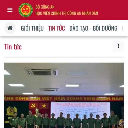
GIỚI THIỆU
TIN TỨC
ĐÀO TẠO - BỒI DƯỠNG
QU
Tin tức