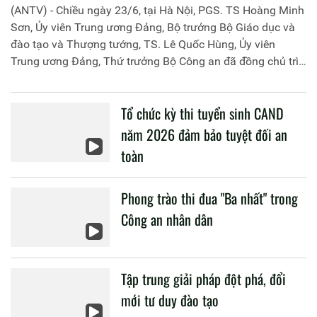
(ANTV) - Chiều ngày 23/6, tại Hà Nội, PGS. TS Hoàng Minh
Sơn, Ủy viên Trung ương Đảng, Bộ trưởng Bộ Giáo dục và
đào tạo và Thượng tướng, TS. Lê Quốc Hùng, Ủy viên
Trung ương Đảng, Thứ trưởng Bộ Công an đã đồng chủ trì
buổi làm việc với các đơn vị của 2 Bộ về một số nội dung
liên quan đến công tác giáo dục và đào tạo của lực lượng
Tổ chức kỳ thi tuyển sinh CAND
CAND.
năm 2026 đảm bảo tuyệt đối an
toàn
Phong trào thi đua "Ba nhất" trong
Công an nhân dân
Tập trung giải pháp đột phá, đổi
mới tư duy đào tạo