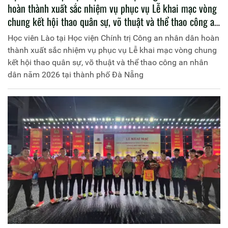
hoàn thành xuất sắc nhiệm vụ phục vụ Lễ khai mạc vòng
chung kết hội thao quân sự, võ thuật và thể thao công an
nhân dân năm 2026 tại thành phố Đà Nẵng
Học viên Lào tại Học viện Chính trị Công an nhân dân hoàn
thành xuất sắc nhiệm vụ phục vụ Lễ khai mạc vòng chung
kết hội thao quân sự, võ thuật và thể thao công an nhân
dân năm 2026 tại thành phố Đà Nẵng