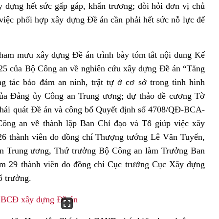
ây dựng hết sức gấp gáp, khẩn trương; đòi hỏi đơn vị chủ
 việc phối hợp xây dựng Đề án cần phải hết sức nỗ lực để
ham mưu xây dựng Đề án trình bày tóm tắt nội dung Kế
5 của Bộ Công an về nghiên cứu xây dựng Đề án “Tăng
 tác bảo đảm an ninh, trật tự ở cơ sở trong tình hình
của Đảng ủy Công an Trung ương; dự thảo đề cương Tờ
 khái quát Đề án và công bố Quyết định số 4708/QĐ-BCA-
ông an về thành lập Ban Chỉ đạo và Tổ giúp việc xây
26 thành viên do đồng chí Thượng tướng Lê Văn Tuyến,
an Trung ương, Thứ trưởng Bộ Công an làm Trưởng Ban
ồm 29 thành viên do đồng chí Cục trưởng Cục Xây dựng
ổ trưởng.