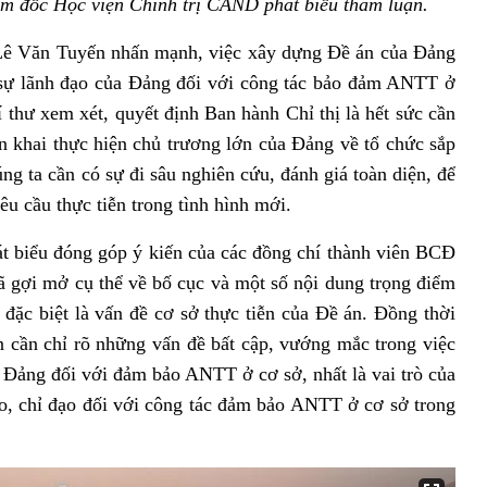
m đốc Học viện Chính trị CAND phát biểu tham luận.
 Lê Văn Tuyến nhấn mạnh, việc xây dựng Đề án của Đảng
sự lãnh đạo của Đảng đối với công tác bảo đảm ANTT ở
í thư xem xét, quyết định Ban hành Chỉ thị là hết sức cần
iển khai thực hiện chủ trương lớn của Đảng về tổ chức sắp
ng ta cần có sự đi sâu nghiên cứu, đánh giá toàn diện, để
êu cầu thực tiễn trong tình hình mới.
át biểu đóng góp ý kiến của các đồng chí thành viên BCĐ
 gợi mở cụ thể về bố cục và một số nội dung trọng điểm
 đặc biệt là vấn đề cơ sở thực tiễn của Đề án. Đồng thời
 cần chỉ rõ những vấn đề bất cập, vướng mắc trong việc
a Đảng đối với đảm bảo ANTT ở cơ sở, nhất là vai trò của
ạo, chỉ đạo đối với công tác đảm bảo ANTT ở cơ sở trong