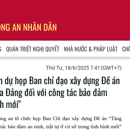
G
QUÁN TRIỆT NGHỊ QUYẾT
NHÀ NƯỚC & PHÁP LUẬT
CH
Thứ Tư, 18/6/2025 7:41'(GMT+7)
n dự họp Ban chỉ đạo xây dựng Đề án
a Đảng đối với công tác bảo đảm
nh mới"
̣ Công an tổ chức họp Ban Chỉ đạo xây dựng Đề án “Tăng
ác bảo đảm an ninh, trật tự ở cơ sở trong tình hình mới”