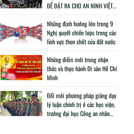
ĐỀ ĐẶT RA CHO AN NINH VIỆT
NAM TRONG BỐI CẢNH HIỆN
NAY
Những định hướng lớn trong 9
Nghị quyết chiến lược trong các
lĩnh vực then chốt của đất nước
Những điểm mới trong nhận
thức và thực hành Di sản Hồ Chí
Minh
Đổi mới phương pháp giảng dạy
lý luận chính trị ở các học viện,
trường đại học Công an nhân
dân trong Cách mạng công
nghiệp lần thứ tư