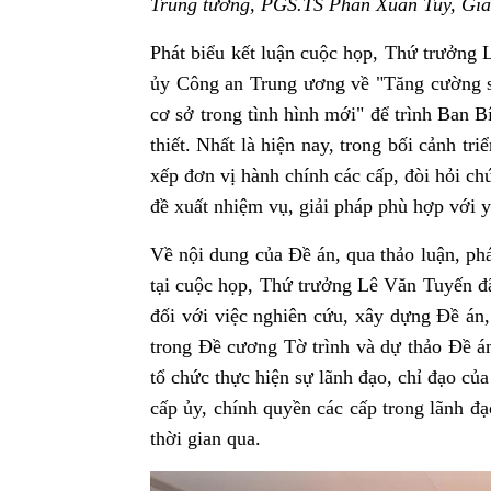
Trung tướng, PGS.TS Phan Xuân Tuy, Giá
Phát biểu kết luận cuộc họp, Thứ trưởng
ủy Công an Trung ương về "Tăng cường 
cơ sở trong tình hình mới" để trình Ban B
thiết. Nhất là hiện nay, trong bối cảnh tr
xếp đơn vị hành chính các cấp, đòi hỏi chú
đề xuất nhiệm vụ, giải pháp phù hợp với y
Về nội dung của Đề án, qua thảo luận, ph
tại cuộc họp, Thứ trưởng Lê Văn Tuyến đã
đối với việc nghiên cứu, xây dựng Đề án,
trong Đề cương Tờ trình và dự thảo Đề án
tổ chức thực hiện sự lãnh đạo, chỉ đạo củ
cấp ủy, chính quyền các cấp trong lãnh đ
thời gian qua.