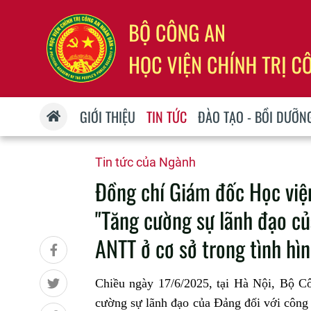
GIỚI THIỆU
TIN TỨC
ĐÀO TẠO - BỒI DƯỠN
Tin tức của Ngành
Đồng chí Giám đốc Học việ
"Tăng cường sự lãnh đạo củ
ANTT ở cơ sở trong tình hì
Chiều ngày 17/6/2025, tại Hà Nội, Bô
cường sự lãnh đạo của Đảng đối với công t