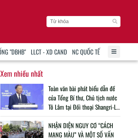
ỐNG "DBHB"
LLCT - XD CAND
NC QUỐC TẾ
Xem nhiều nhất
Toàn văn bài phát biểu dẫn đề
của Tổng Bí thư, Chủ tịch nước
Tô Lâm tại Đối thoại Shangri-La
lần thứ 23
NHẬN DIỆN NGUY CƠ “CÁCH
MẠNG MÀU” VÀ MỘT SỐ VẤN