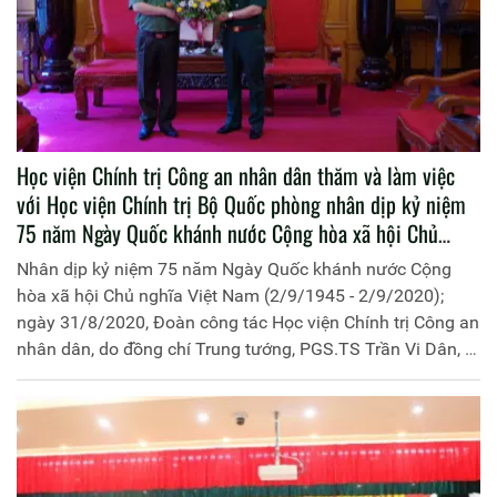
Học viện Chính trị Công an nhân dân thăm và làm việc
với Học viện Chính trị Bộ Quốc phòng nhân dịp kỷ niệm
75 năm Ngày Quốc khánh nước Cộng hòa xã hội Chủ
nghĩa Việt Nam
Nhân dịp kỷ niệm 75 năm Ngày Quốc khánh nước Cộng
hòa xã hội Chủ nghĩa Việt Nam (2/9/1945 - 2/9/2020);
ngày 31/8/2020, Đoàn công tác Học viện Chính trị Công an
nhân dân, do đồng chí Trung tướng, PGS.TS Trần Vi Dân, Bí
thư Đảng ủy, Giám đốc Học viện làm trưởng Đoàn đã đến
thăm và làm việc với Học viện Chính trị Bộ Quốc phòng