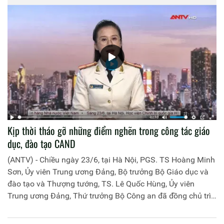
thảo báo cáo chính trị của Chi bộ, xây dựng nghị quyết
lãnh đạo thực hiện nhiệm vụ; bầu ra cấp ủy nhiệm kỳ 2020
- 2025 và bầu đại biểu dự Đại hội Đảng bộ Học viện lần thứ
II, nhiệm kỳ 2020 - 2025.
Kịp thời tháo gỡ những điểm nghẽn trong công tác giáo
dục, đào tạo CAND
(ANTV) - Chiều ngày 23/6, tại Hà Nội, PGS. TS Hoàng Minh
Sơn, Ủy viên Trung ương Đảng, Bộ trưởng Bộ Giáo dục và
đào tạo và Thượng tướng, TS. Lê Quốc Hùng, Ủy viên
Trung ương Đảng, Thứ trưởng Bộ Công an đã đồng chủ trì
buổi làm việc với các đơn vị của 2 Bộ về một số nội dung
liên quan đến công tác giáo dục và đào tạo của lực lượng