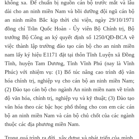
không xa. Để chuẩn bị nguồn cán bộ trước mắt và lâu
dài cho an ninh miền Nam và bồi dưỡng đội ngũ cán bộ
an ninh miền Bắc kịp thời chi viện, ngày 29/10/1971
đồng chí Trần Quốc Hoàn - Ủy viên Bộ Chính trị, Bộ
trưởng Bộ Công an ký quyết định số 1250/QĐ-BCA về
việc thành lập trường đào tạo cán bộ cho an ninh miền
nam lấy ký hiệu E1171 đặt tại thôn Tĩnh Luyện xã Đồng
Tĩnh, huyện Tam Dương, Tỉnh Vĩnh Phú (nay là Vĩnh
Phúc) với nhiệm vụ: (1) Bổ túc nâng cao trình độ văn
hóa chính trị, nghiệp vụ cho cán bộ an ninh miền Nam;
(2) Đào tạo cán bộ cho ngành An ninh miền nam về trình
độ văn hóa, chính trị, nghiệp vụ và kỹ thuật; (3) Đào tạo
văn hóa theo các bậc học phổ thông cho con em các cán
bộ an ninh miền Nam và cán bộ chủ chốt của các ngành
thuộc các địa phương miền Nam.
Trong quá trình ra đời, xây dựng và phát triển của mình,