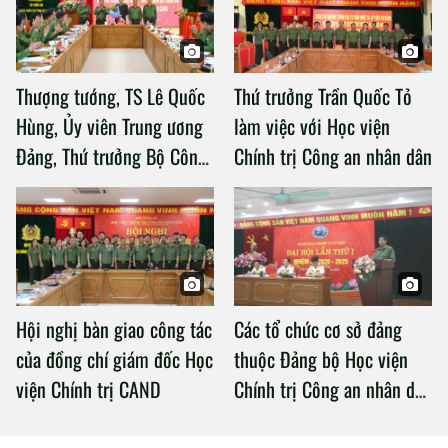
Thượng tướng, TS Lê Quốc
Thứ trưởng Trần Quốc Tỏ
Hùng, Ủy viên Trung ương
làm việc với Học viện
Đảng, Thứ trưởng Bộ Công
Chính trị Công an nhân dân
an làm việc với Học viện
Chính trị Công an nhân dân
Hội nghị bàn giao công tác
Các tổ chức cơ sở đảng
của đồng chí giám đốc Học
thuộc Đảng bộ Học viện
viện Chính trị CAND
Chính trị Công an nhân dân
tổ chức thành công Đại hội