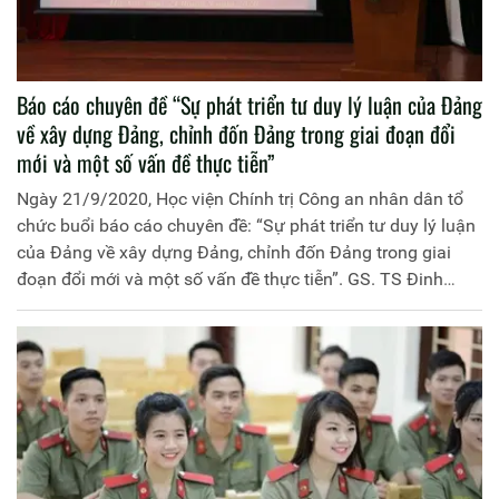
Báo cáo chuyên đề “Sự phát triển tư duy lý luận của Đảng
về xây dựng Đảng, chỉnh đốn Đảng trong giai đoạn đổi
mới và một số vấn đề thực tiễn”
Ngày 21/9/2020, Học viện Chính trị Công an nhân dân tổ
chức buổi báo cáo chuyên đề: “Sự phát triển tư duy lý luận
của Đảng về xây dựng Đảng, chỉnh đốn Đảng trong giai
đoạn đổi mới và một số vấn đề thực tiễn”. GS. TS Đinh
Xuân Dũng, nguyên Uỷ viên Hội đồng Lý luận Trung ương
là báo cáo viên, trực tiếp truyền đạt nội dung chuyên đề.
Tham dự buổi báo cáo chuyên đề có đại diện Ban Giám
đốc cùng toàn thể cán bộ, chiến sĩ của Học viện.