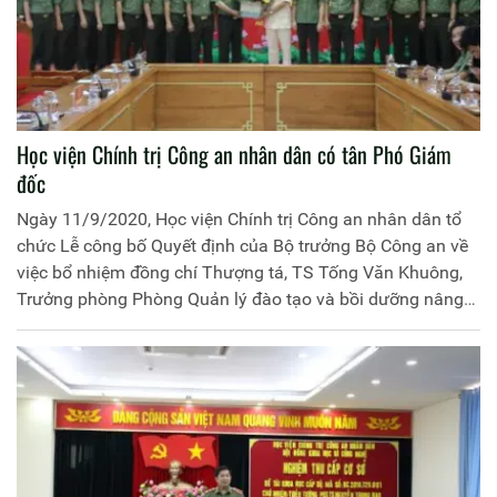
Học viện Chính trị Công an nhân dân có tân Phó Giám
đốc
Ngày 11/9/2020, Học viện Chính trị Công an nhân dân tổ
chức Lễ công bố Quyết định của Bộ trưởng Bộ Công an về
việc bổ nhiệm đồng chí Thượng tá, TS Tống Văn Khuông,
Trưởng phòng Phòng Quản lý đào tạo và bồi dưỡng nâng
cao giữ chức vụ Phó Giám đốc Học viện Chính trị Công an
nhân dân. Đồng chí Trung tướng, PGS.TS Trần Vi Dân, Bí
thư Đảng ủy, Giám đốc Học viện chủ trì buổi lễ công bố.