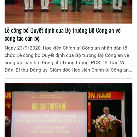
Lễ công bố Quyết định của Bộ trưởng Bộ Công an về
công tác cán bộ
Ngày 23/9/2020, Học viện Chính trị Công an nhân dân tổ
chức Lễ công bố Quyết định của Bộ trưởng Bộ Công an về
công tác cán bộ. Đồng chí Trung tướng, PGS.TS Trần Vi
Dân, Bí thư Đảng ủy, Giám đốc Học viện Chính trị Công an
nhân dân chủ trì buổi Lễ. Tham dự có các đồng chí trong
Ban Thường vụ Đảng ủy, Ban Giám đốc Học viện; đại diện
lãnh đạo đơn vị chức năng của Cục Tổ chức cán bộ, Cục
Cảnh sát giao thông cùng lãnh đạo các đơn vị, các tổ chức
quần chúng thuộc Học viện.