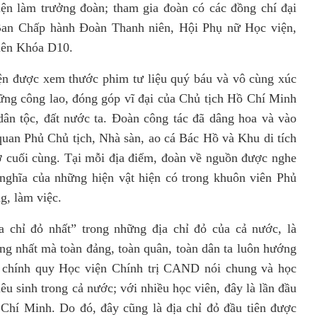
n làm trưởng đoàn; tham gia đoàn có các đồng chí đại
 Ban Chấp hành Đoàn Thanh niên, Hội Phụ nữ Học viện,
viên Khóa D10.
ện được xem thước phim tư liệu quý báu và vô cùng xúc
ững công lao, đóng góp vĩ đại của Chủ tịch Hồ Chí Minh
ân tộc, đất nước ta. Đoàn công tác đã dâng hoa và vào
uan Phủ Chủ tịch, Nhà sàn, ao cá Bác Hồ và Khu di tích
thở cuối cùng. Tại mỗi địa điểm, đoàn về nguồn được nghe
 nghĩa của những hiện vật hiện có trong khuôn viên Phủ
g, làm việc.
 chỉ đỏ nhất” trong những địa chỉ đỏ của cả nước, là
iêng nhất mà toàn đảng, toàn quân, toàn dân ta luôn hướng
c chính quy Học viện Chính trị CAND nói chung và học
u sinh trong cả nước; với nhiều học viên, đây là lần đầu
Chí Minh. Do đó, đây cũng là địa chỉ đỏ đầu tiên được