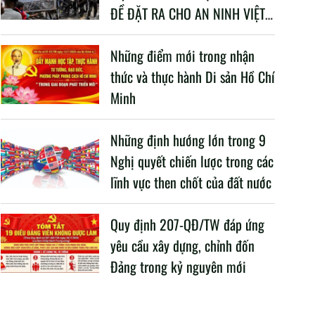
ĐỀ ĐẶT RA CHO AN NINH VIỆT
NAM TRONG BỐI CẢNH HIỆN
NAY
Những điểm mới trong nhận
thức và thực hành Di sản Hồ Chí
Minh
Những định hướng lớn trong 9
Nghị quyết chiến lược trong các
lĩnh vực then chốt của đất nước
Quy định 207-QĐ/TW đáp ứng
yêu cầu xây dựng, chỉnh đốn
Đảng trong kỷ nguyên mới