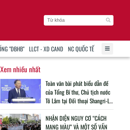
ỐNG "DBHB"
LLCT - XD CAND
NC QUỐC TẾ
Xem nhiều nhất
Toàn văn bài phát biểu dẫn đề
của Tổng Bí thư, Chủ tịch nước
Tô Lâm tại Đối thoại Shangri-La
lần thứ 23
NHẬN DIỆN NGUY CƠ “CÁCH
MẠNG MÀU” VÀ MỘT SỐ VẤN