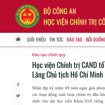
GIỚI THIỆU
TIN TỨC
ĐÀO TẠO - BỒI DƯỠN
Đào tạo chính quy
Học viện Chính trị CAND tổ
Lăng Chủ tịch Hồ Chí Minh
Nhân dịp kỷ niệm 69 năm ngày giải phón
các hoạt động sinh hoạt chính trị đầu 
chức cho tân học viên Khóa D10 viếng