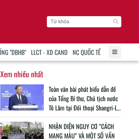
ỐNG "DBHB"
LLCT - XD CAND
NC QUỐC TẾ
Xem nhiều nhất
Toàn văn bài phát biểu dẫn đề
của Tổng Bí thư, Chủ tịch nước
Tô Lâm tại Đối thoại Shangri-La
lần thứ 23
NHẬN DIỆN NGUY CƠ “CÁCH
MẠNG MÀU” VÀ MỘT SỐ VẤN