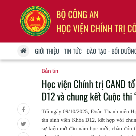
GIỚI THIỆU
TIN TỨC
ĐÀO TẠO - BỒI DƯỠN
Bản tin
Học viện Chính trị CAND tổ
D12 và chung kết Cuộc thi 
Tối ngày 09/10/2025, Đoàn Thanh niên H
tân sinh viên Khóa D12, kết hợp với chun
sự kiện mở đầu năm học mới, chào đón t