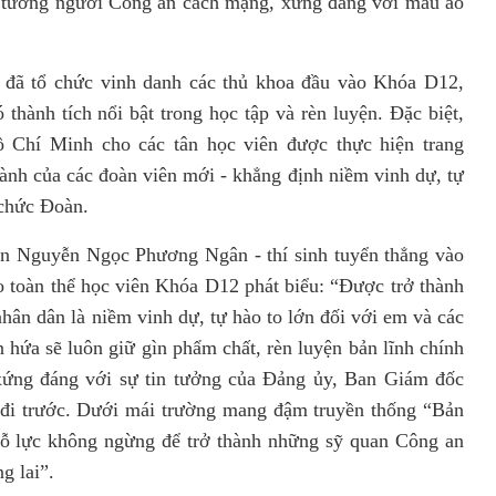
lý tưởng người Công an cách mạng, xứng đáng với màu áo
 đã tổ chức vinh danh các thủ khoa đầu vào Khóa D12,
thành tích nổi bật trong học tập và rèn luyện. Đặc biệt,
Chí Minh cho các tân học viên được thực hiện trang
ành của các đoàn viên mới - khẳng định niềm vinh dự, tự
 chức Đoàn.
iên Nguyễn Ngọc Phương Ngân - thí sinh tuyển thẳng vào
o toàn thể học viên Khóa D12 phát biểu: “Được trở thành
hân dân là niềm vinh dự, tự hào to lớn đối với em và các
hứa sẽ luôn giữ gìn phẩm chất, rèn luyện bản lĩnh chính
, xứng đáng với sự tin tưởng của Đảng ủy, Ban Giám đốc
ệ đi trước. Dưới mái trường mang đậm truyền thống “Bản
 nỗ lực không ngừng để trở thành những sỹ quan Công an
g lai”.