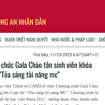
G
QUÁN TRIỆT NGHỊ QUYẾT
NHÀ NƯỚC & PHÁP LUẬT
CH
Thứ Bảy, 11/10/2025 6:47'(GMT+7)
 chức Gala Chào tân sinh viên khóa
“Tỏa sáng tài năng mc”
ọc viện Chính trị CAND tổ chức Chương trình Gala Chào
g kết Cuộc thi “Tỏa sáng tài năng MC”. Chương trình là
hế hệ học viên Khóa D12 - những đoàn viên, thanh niên