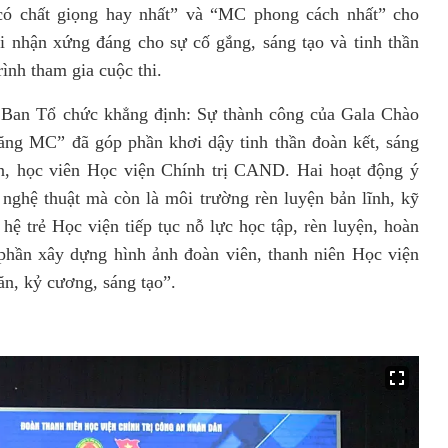
có chất giọng hay nhất” và “MC phong cách nhất” cho
i nhận xứng đáng cho sự cố gắng, sáng tạo và tinh thần
rình tham gia cuộc thi.
ện Ban Tổ chức khẳng định: Sự thành công của Gala Chào
năng MC” đã góp phần khơi dậy tinh thần đoàn kết, sáng
ên, học viên Học viện Chính trị CAND. Hai hoạt động ý
 nghệ thuật mà còn là môi trường rèn luyện bản lĩnh, kỹ
hệ trẻ Học viện tiếp tục nỗ lực học tập, rèn luyện, hoàn
phần xây dựng hình ảnh đoàn viên, thanh niên Học viện
ăn, kỷ cương, sáng tạo”.