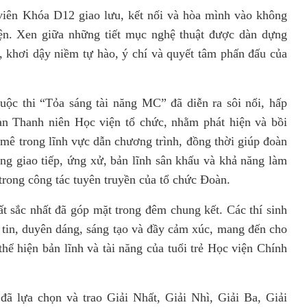
 viên Khóa D12 giao lưu, kết nối và hòa mình vào không
viện. Xen giữa những tiết mục nghệ thuật được dàn dựng
 khơi dậy niềm tự hào, ý chí và quyết tâm phấn đấu của
uộc thi “Tỏa sáng tài năng MC” đã diễn ra sôi nổi, hấp
àn Thanh niên Học viện tổ chức, nhằm phát hiện và bồi
ê trong lĩnh vực dẫn chương trình, đồng thời giúp đoàn
ăng giao tiếp, ứng xử, bản lĩnh sân khấu và khả năng làm
trong công tác tuyên truyền của tổ chức Đoàn.
ất sắc nhất đã góp mặt trong đêm chung kết. Các thí sinh
ự tin, duyên dáng, sáng tạo và đầy cảm xúc, mang đến cho
hể hiện bản lĩnh và tài năng của tuổi trẻ Học viện Chính
đã lựa chọn và trao Giải Nhất, Giải Nhì, Giải Ba, Giải