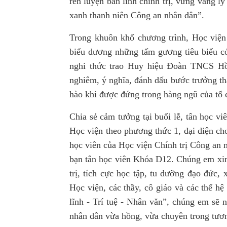
rèn luyện bản lĩnh chính trị, vững vàng 
xanh thanh niên Công an nhân dân”.
Trong khuôn khổ chương trình, Học viện
biểu dương những tấm gương tiêu biểu có 
nghi thức trao Huy hiệu Đoàn TNCS Hồ 
nghiêm, ý nghĩa, đánh dấu bước trưởng th
hào khi được đứng trong hàng ngũ của tổ
Chia sẻ cảm tưởng tại buổi lễ, tân học v
Học viện theo phương thức 1, đại diện ch
học viên của Học viện Chính trị Công an n
bạn tân học viên Khóa D12. Chúng em xin 
trị, tích cực học tập, tu dưỡng đạo đức
Học viện, các thầy, cô giáo và các thế h
lĩnh - Trí tuệ - Nhân văn”, chúng em sẽ
nhân dân vừa hồng, vừa chuyên trong tươn