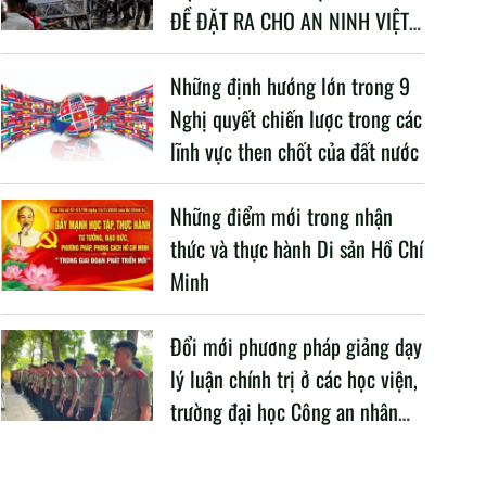
ĐỀ ĐẶT RA CHO AN NINH VIỆT
NAM TRONG BỐI CẢNH HIỆN
NAY
Những định hướng lớn trong 9
Nghị quyết chiến lược trong các
lĩnh vực then chốt của đất nước
Những điểm mới trong nhận
thức và thực hành Di sản Hồ Chí
Minh
Đổi mới phương pháp giảng dạy
lý luận chính trị ở các học viện,
trường đại học Công an nhân
dân trong Cách mạng công
nghiệp lần thứ tư