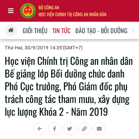
GIỚI THIỆU
TIN TỨC
ĐÀO TẠO - BỒI DƯỠNG
QU
Thứ Hai, 30/9/2019 14:35'(GMT+7)
Học viện Chính trị Công an nhân dân
Bế giảng lớp Bồi dưỡng chức danh
Phó Cục trưởng, Phó Giám đốc phụ
trách công tác tham mưu, xây dựng
lực lượng Khóa 2 - Năm 2019