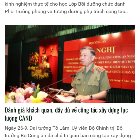
kinh nghiệm thực tế cho học Lớp Bồi dưỡng chức danh
Phó Trưởng phòng và tương đương phụ trách công tác
tham mưu, xây dựng lực lượng, Khóa 4 năm 2019 tại Công
an tỉnh Hà Nam. Đồng chí Thiếu tướng Dương Như Hồng,
Phó Giám đốc Học viện Chính trị Công an nhân dân chủ trì
buổi học tập.
Đánh giá khách quan, đầy đủ về công tác xây dựng lực
lượng CAND
Ngày 26-9, Đại tướng Tô Lâm, Uỷ viên Bộ Chính trị, Bộ
trưởng Bộ Công an đã chủ trì giao ban công tác xây dựng