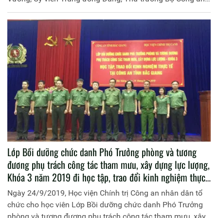
chủ trì Hội nghị.
Lớp Bồi dưỡng chức danh Phó Trưởng phòng và tương
đương phụ trách công tác tham mưu, xây dựng lực lượng,
Khóa 3 năm 2019 đi học tập, trao đổi kinh nghiệm thực
tế tại Công an tỉnh Bắc Giang
Ngày 24/9/2019, Học viện Chính trị Công an nhân dân tổ
chức cho học viên Lớp Bồi dưỡng chức danh Phó Trưởng
phòng và tương đương phụ trách công tác tham mưu, xây