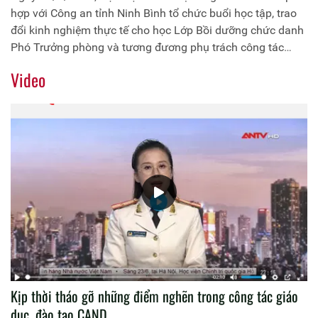
hợp với Công an tỉnh Ninh Bình tổ chức buổi học tập, trao
đổi kinh nghiệm thực tế cho học Lớp Bồi dưỡng chức danh
Phó Trưởng phòng và tương đương phụ trách công tác
tham mưu, xây dựng lực lượng, Khóa 2 năm 2019 tại Công
Video
an tỉnh Ninh Bình. Đồng chí Thiếu tướng Dương Như Hồng,
Phó Giám đốc Học viện Chính trị Công an nhân dân chủ trì
buổi học tập
Kịp thời tháo gỡ những điểm nghẽn trong công tác giáo
dục, đào tạo CAND