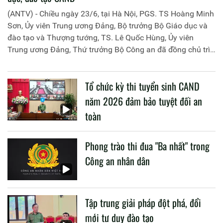
(ANTV) - Chiều ngày 23/6, tại Hà Nội, PGS. TS Hoàng Minh
Sơn, Ủy viên Trung ương Đảng, Bộ trưởng Bộ Giáo dục và
đào tạo và Thượng tướng, TS. Lê Quốc Hùng, Ủy viên
Trung ương Đảng, Thứ trưởng Bộ Công an đã đồng chủ trì
buổi làm việc với các đơn vị của 2 Bộ về một số nội dung
liên quan đến công tác giáo dục và đào tạo của lực lượng
Tổ chức kỳ thi tuyển sinh CAND
CAND.
năm 2026 đảm bảo tuyệt đối an
toàn
Phong trào thi đua "Ba nhất" trong
Công an nhân dân
Tập trung giải pháp đột phá, đổi
mới tư duy đào tạo