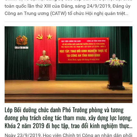
toàn quốc lần thứ XIII của Đảng, sáng 24/9/2019, Đảng ủy
Công an Trung ương (CATW) tổ chức Hội nghị quán triệt
Chỉ thị số 35 của Bộ Chính trị và quán triệt Thông tri số 01-
TT/ĐUCA ngày 19-9-2019 của Đảng ủy CATW về đại hội
đảng các cấp trong Công an nhân dân (nhiệm kỳ 2020-
2025) đến đội ngũ lãnh đạo chủ chốt trong Công an nhân
dân.
Lớp Bồi dưỡng chức danh Phó Trưởng phòng và tương
đương phụ trách công tác tham mưu, xây dựng lực lượng,
Khóa 2 năm 2019 đi học tập, trao đổi kinh nghiệm thực
tế tại Công an tỉnh Ninh Bình
Ngày 23/9/2019, Học viện Chính trị Công an nhân dân phối