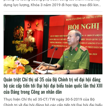
dựng lực lượng, Khóa 3 năm 2019 đi học tập, trao đổi kinh
nghiệm thực tế tại Công an tỉnh Bắc Giang. Đoàn học tập,
trao đổi kinh nghiệm thực tế của Học viện do đồng chí
Thiếu tướng Dương Như Hồng, Phó Giám đốc Học viện
Chính trị Công an nhân dân làm Trưởng đoàn.
Quán triệt Chỉ thị số 35 của Bộ Chính trị về đại hội đảng
bộ các cấp tiến tới Đại hội đại biểu toàn quốc lần thứ XIII
của Đảng trong Công an nhân dân
Thực hiện Chỉ thị số 35-CT/TW ngày 30-5-2019 của Bộ
Chính trị về đại hội đảng bộ các cấp tiến tới Đại hội đại biểu