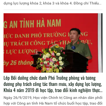
dựng lực lượng khóa 2, khóa 3 và khóa 4. Đồng chí Thiếu
tướng, PGS.TS Phan Xuân Tuy, Phó Giám đốc Học viện
Chính trị Công an nhân dân chủ trì buổi Lễ
Lớp Bồi dưỡng chức danh Phó Trưởng phòng và tương
đương phụ trách công tác tham mưu, xây dựng lực lượng,
Khóa 4 năm 2019 đi học tập, trao đổi kinh nghiệm thực
tế tại Công an tỉnh Hà Nam
Ngày 26/9/2019, Học viện Chính trị Công an nhân dân phối
hợp với Công an tỉnh Hà Nam tổ chức buổi học tập, trao đổi