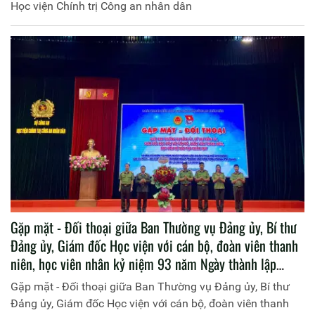
Học viện Chính trị Công an nhân dân
Gặp mặt - Đối thoại giữa Ban Thường vụ Đảng ủy, Bí thư
Đảng ủy, Giám đốc Học viện với cán bộ, đoàn viên thanh
niên, học viên nhân kỷ niệm 93 năm Ngày thành lập
Đoàn TNCS Hồ Chí Minh (26/3/1931 - 26/3/2024)
Gặp mặt - Đối thoại giữa Ban Thường vụ Đảng ủy, Bí thư
Đảng ủy, Giám đốc Học viện với cán bộ, đoàn viên thanh