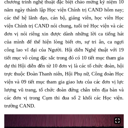
chương trình nghệ thuật đặc biệt chào mừng kỷ niệm 10
năm ngày thành lập Học viện Chính trị CAND hôm nay;
các thế hệ lãnh đạo, cán bộ, giảng viên, học viên Học
viện Chính trị CAND nói chung, tuổi trẻ Học viện và các
đơn vị nói riêng xin được dành những lời ca tiếng hát
của mình để thể hiện lòng biết ơn, sự tri ân, ca ngợi
công lao vĩ đại của Người
.
Hội diễn Nghệ thuật
với
19
tiết mục vô cùng đặc sắc trong đó có 10 tiết mục tham gia
dự thi Hội diễn đến từ 10 đơn vị là các tổ chức đoàn, hội
trực thuộc Đoàn Thanh niên, Hội Phụ nữ, Công đoàn Học
viện và 09 tiết mục tham gia giao lưu của các đơn vị lực
lượng vũ trang, tổ chức đoàn đứng chân trên địa bàn và
các đơn vị trong Cụm thi đua số 2 khối các Học viện.
trường CAND.