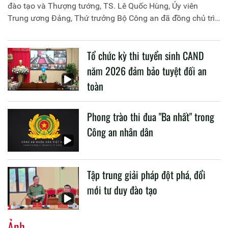
đào tạo và Thượng tướng, TS. Lê Quốc Hùng, Ủy viên
Trung ương Đảng, Thứ trưởng Bộ Công an đã đồng chủ trì
buổi làm việc với các đơn vị của 2 Bộ về một số nội dung
liên quan đến công tác giáo dục và đào tạo của lực lượng
Tổ chức kỳ thi tuyển sinh CAND
CAND.
năm 2026 đảm bảo tuyệt đối an
toàn
Phong trào thi đua "Ba nhất" trong
Công an nhân dân
Tập trung giải pháp đột phá, đổi
mới tư duy đào tạo
Ảnh