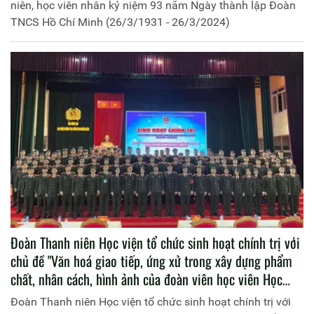
niên, học viên nhân kỷ niệm 93 năm Ngày thành lập Đoàn
TNCS Hồ Chí Minh (26/3/1931 - 26/3/2024)
Đoàn Thanh niên Học viện tổ chức sinh hoạt chính trị với
chủ đề "Văn hoá giao tiếp, ứng xử trong xây dựng phẩm
chất, nhân cách, hình ảnh của đoàn viên học viên Học
viện Chính trị CAND" nhân kỷ niệm 93 năm Ngày thành
Đoàn Thanh niên Học viện tổ chức sinh hoạt chính trị với