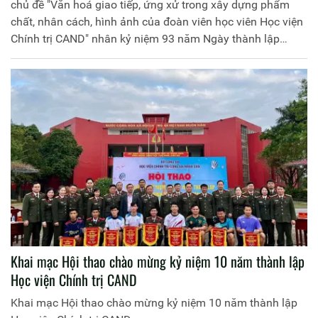
lập Đoàn TNCS Hồ Chí Minh (26/3/1931 - 26/3/2024)
chủ đề "Văn hoá giao tiếp, ứng xử trong xây dựng phẩm
chất, nhân cách, hình ảnh của đoàn viên học viên Học viện
Chính trị CAND" nhân kỷ niệm 93 năm Ngày thành lập
Đoàn TNCS Hồ Chí Minh (26/3/1931 - 26/3/2024)
Khai mạc Hội thao chào mừng kỷ niệm 10 năm thành lập
Học viện Chính trị CAND
Khai mạc Hội thao chào mừng kỷ niệm 10 năm thành lập