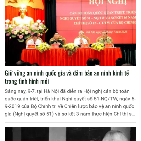
Giữ vững an ninh quốc gia và đảm bảo an ninh kinh tế
trong tình hình mới
Sáng nay, 9-7, tại Hà Nội đã diễn ra Hội nghị cán bộ toàn
quốc quán triệt, triển khai Nghị quyết số 51-NQ/TW, ngày 5-
9-2019 của Bộ Chính trị về Chiến lược bảo vệ an ninh quốc
gia (Nghị quyết số 51) và sơ kết 3 năm thực hiện Chỉ thị số
12-CT/TW, ngày 5-1-2017 của Bộ Chính trị về tăng cường
sự lãnh đạo của Đảng đối với công tác bảo đảm an ninh
kinh tế trong điều kiện phát triển kinh tế thị trường định