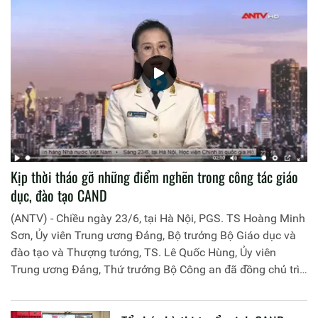
Kịp thời tháo gỡ những điểm nghẽn trong công tác giáo
dục, đào tạo CAND
(ANTV) - Chiều ngày 23/6, tại Hà Nội, PGS. TS Hoàng Minh
Sơn, Ủy viên Trung ương Đảng, Bộ trưởng Bộ Giáo dục và
đào tạo và Thượng tướng, TS. Lê Quốc Hùng, Ủy viên
Trung ương Đảng, Thứ trưởng Bộ Công an đã đồng chủ trì
buổi làm việc với các đơn vị của 2 Bộ về một số nội dung
liên quan đến công tác giáo dục và đào tạo của lực lượng