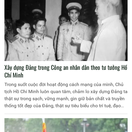
hướng xã hội chủ nghĩa và hội nhập kinh tế quốc tế (Chỉ thị
số 12).
Xây dựng Đảng trong Công an nhân dân theo tư tưởng Hồ
Chí Minh
Trong suốt cuộc đời hoạt động cách mạng của mình, Chủ
tịch Hồ Chí Minh luôn quan tâm, chăm lo xây dựng Đảng ta
thật sự trong sạch, vững mạnh, gìn giữ bản chất và truyền
thống tốt đẹp của Đảng, thật sự tiêu biểu cho trí tuệ, đạo
đức của giai cấp công nhân, nhân dân lao động và của dân
tộc. Người đã để lại một hệ thống quan điểm, tư tưởng quý
báu về công tác xây dựng Đảng hết sức toàn diện, sâu sắc.