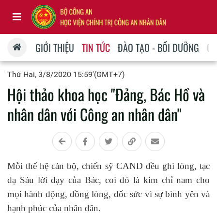
GIỚI THIỆU
TIN TỨC
ĐÀO TẠO - BỒI DƯỠNG
QU
Thứ Hai, 3/8/2020 15:59'(GMT+7)
Hội thảo khoa học "Đảng, Bác Hồ và
nhân dân với Công an nhân dân"
Mỗi thế hệ cán bộ, chiến sỹ CAND đều ghi lòng, tạc
dạ Sáu lời dạy của Bác, coi đó là kim chỉ nam cho
mọi hành động, đồng lòng, dốc sức vì sự bình yên và
hạnh phúc của nhân dân.