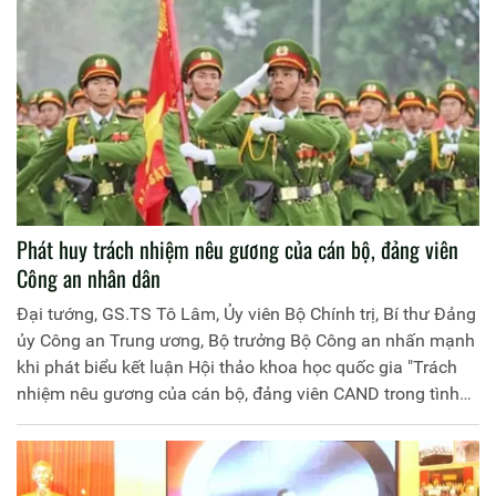
Lực lượng Công an nhân dân tiếp tục thấm nhuần và thực
hiện tư tưởng Hồ Chí Minh về xây dựng Đảng để xây dựng
lực lượng Công an nhân dân thực sự trong sạch, vững
mạnh, đáp ứng yêu cầu, nhiệm vụ trong tình hình hiện nay.
Phát huy trách nhiệm nêu gương của cán bộ, đảng viên
Công an nhân dân
Đại tướng, GS.TS Tô Lâm, Ủy viên Bộ Chính trị, Bí thư Đảng
ủy Công an Trung ương, Bộ trưởng Bộ Công an nhấn mạnh
khi phát biểu kết luận Hội thảo khoa học quốc gia "Trách
nhiệm nêu gương của cán bộ, đảng viên CAND trong tình
hình mới", được Bộ Công an và Nhà Xuất bản Chính trị
quốc gia Sự thật phối hợp tổ chức, sáng 29/6.