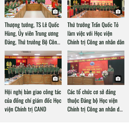
Thượng tướng, TS Lê Quốc
Thứ trưởng Trần Quốc Tỏ
Hùng, Ủy viên Trung ương
làm việc với Học viện
Đảng, Thứ trưởng Bộ Công
Chính trị Công an nhân dân
an làm việc với Học viện
Chính trị Công an nhân dân
Hội nghị bàn giao công tác
Các tổ chức cơ sở đảng
của đồng chí giám đốc Học
thuộc Đảng bộ Học viện
viện Chính trị CAND
Chính trị Công an nhân dân
tổ chức thành công Đại hội
nhiệm kỳ 2020 – 2025