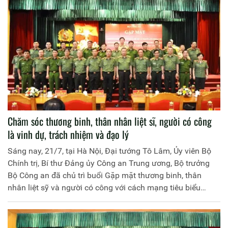
Chăm sóc thương binh, thân nhân liệt sĩ, người có công
là vinh dự, trách nhiệm và đạo lý
Sáng nay, 21/7, tại Hà Nội, Đại tướng Tô Lâm, Ủy viên Bộ
Chính trị, Bí thư Đảng ủy Công an Trung ương, Bộ trưởng
Bộ Công an đã chủ trì buổi Gặp mặt thương binh, thân
nhân liệt sỹ và người có công với cách mạng tiêu biểu
trong CAND nhân kỷ niệm 73 năm Ngày Thương binh - Liệt
sỹ (27/7/1947 - 27/7/2020) và hướng tới kỷ niệm 75 năm
Ngày truyền thống CAND, 15 năm Ngày hội toàn dân bảo