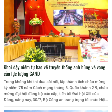
Khơi dậy niềm tự hào về truyền thống anh hùng vẻ vang
của lực lượng CAND
Trong không khí thi đua sôi nổi, lập thành tích chào mừng
kỷ niệm 75 năm Cách mạng tháng 8, Quốc khánh 2-9, chào
mừng đại hội đảng bộ các cấp, tiến tới Đại hội XIII của
Đảng, sáng nay, 30/7, Bộ Công an trang trọng tổ chức Hội
thảo khoa học "75 năm CAND xây dựng, chiến đấu, trưởng
thành và 15 năm Ngày hội toàn dân bảo vệ an ninh Tổ