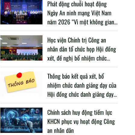
Phát động chuỗi hoạt động
Ngày An ninh mạng Việt Nam
năm 2026 “Vì một không gian
mạng nhân văn cho mỗi người”
Học viện Chính trị Công an
nhân dân tổ chức họp Hội đồng
xét, đề nghị bổ nhiệm chức
danh giảng dạy năm học 2025
– 2026
Thông báo kết quả xét, bổ
nhiệm chức danh giảng dạy của
Hội đồng chức danh giảng dạy
Học viện, năm học 2025 -
2026
Chính sách huy động tiềm lực
KHCN phục vụ hoạt động Công
an nhân dân