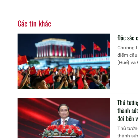
Các tin khác
Đặc sắc c
Chương tr
điểm cầu
(Huế) và
Thủ tướn
thành sứ
đời bền 
Thủ tướng
thành sứ