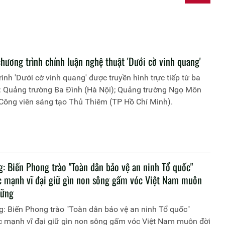
hương trình chính luận nghệ thuật 'Dưới cờ vinh quang'
ình 'Dưới cờ vinh quang' được truyền hình trực tiếp từ ba
: Quảng trường Ba Đình (Hà Nội); Quảng trường Ngọ Môn
 Công viên sáng tạo Thủ Thiêm (TP Hồ Chí Minh).
g: Biến Phong trào "Toàn dân bảo vệ an ninh Tổ quốc"
c mạnh vĩ đại giữ gìn non sông gấm vóc Việt Nam muôn
vững
: Biến Phong trào "Toàn dân bảo vệ an ninh Tổ quốc"
c mạnh vĩ đại giữ gìn non sông gấm vóc Việt Nam muôn đời