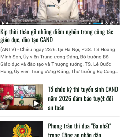
Kịp thời tháo gỡ những điểm nghẽn trong công tác
giáo dục, đào tạo CAND
(ANTV) - Chiều ngày 23/6, tại Hà Nội, PGS. TS Hoàng
Minh Sơn, Ủy viên Trung ương Đảng, Bộ trưởng Bộ
Giáo dục và đào tạo và Thượng tướng, TS. Lê Quốc
Hùng, Ủy viên Trung ương Đảng, Thứ trưởng Bộ Công
an đã đồng chủ trì buổi làm việc với các đơn vị của 2
Bộ về một số nội dung liên quan đến công tác giáo dục
Tổ chức kỳ thi tuyển sinh CAND
và đào tạo của lực lượng CAND.
năm 2026 đảm bảo tuyệt đối
an toàn
Phong trào thi đua "Ba nhất"
trong Công an nhân dân