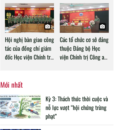
trưởng Bộ Công an làm
nhân dân
việc với Học viện
Chính trị Công an nhân
dân
Hội nghị bàn giao công
Các tổ chức cơ sở đảng
tác của đồng chí giám
thuộc Đảng bộ Học
đốc Học viện Chính trị
viện Chính trị Công an
CAND
nhân dân tổ chức
thành công Đại hội
nhiệm kỳ 2020 –
Mới nhất
2025
Kỳ 3: Thách thức thời cuộc và
nỗ lực vượt “hội chứng trừng
phạt”