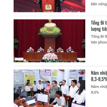
bền vững
Tổng Bí t
lượng ti
Tổng Bí t
tiên pho
Năm nhiệ
8,3-8,5
Năm nhiệm
8,5%