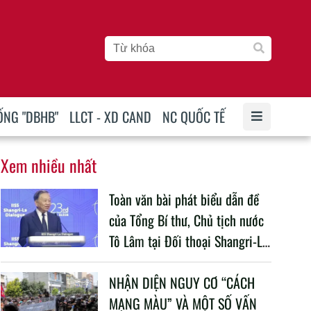
ỐNG "DBHB"
LLCT - XD CAND
NC QUỐC TẾ
Xem nhiều nhất
Toàn văn bài phát biểu dẫn đề
của Tổng Bí thư, Chủ tịch nước
Tô Lâm tại Đối thoại Shangri-La
lần thứ 23
NHẬN DIỆN NGUY CƠ “CÁCH
MẠNG MÀU” VÀ MỘT SỐ VẤN