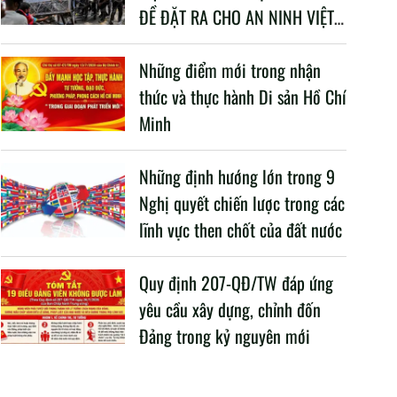
ĐỀ ĐẶT RA CHO AN NINH VIỆT
NAM TRONG BỐI CẢNH HIỆN
NAY
Những điểm mới trong nhận
thức và thực hành Di sản Hồ Chí
Minh
Những định hướng lớn trong 9
Nghị quyết chiến lược trong các
lĩnh vực then chốt của đất nước
Quy định 207-QĐ/TW đáp ứng
yêu cầu xây dựng, chỉnh đốn
Đảng trong kỷ nguyên mới