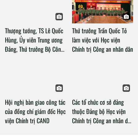
Thượng tướng, TS Lê Quốc
Thứ trưởng Trần Quốc Tỏ
Hùng, Ủy viên Trung ương
làm việc với Học viện
Đảng, Thứ trưởng Bộ Công
Chính trị Công an nhân dân
an làm việc với Học viện
Chính trị Công an nhân dân
Hội nghị bàn giao công tác
Các tổ chức cơ sở đảng
của đồng chí giám đốc Học
thuộc Đảng bộ Học viện
viện Chính trị CAND
Chính trị Công an nhân dân
tổ chức thành công Đại hội