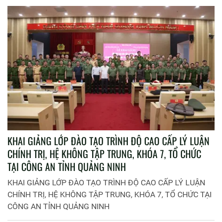
KHAI GIẢNG LỚP ĐÀO TẠO TRÌNH ĐỘ CAO CẤP LÝ LUẬN
CHÍNH TRỊ, HỆ KHÔNG TẬP TRUNG, KHÓA 7, TỔ CHỨC
TẠI CÔNG AN TỈNH QUẢNG NINH
KHAI GIẢNG LỚP ĐÀO TẠO TRÌNH ĐỘ CAO CẤP LÝ LUẬN
CHÍNH TRỊ, HỆ KHÔNG TẬP TRUNG, KHÓA 7, TỔ CHỨC TẠI
CÔNG AN TỈNH QUẢNG NINH