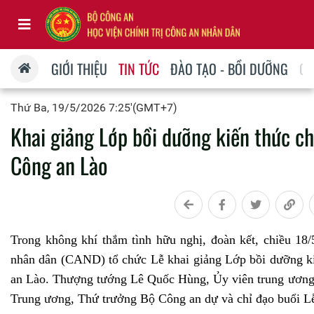
GIỚI THIỆU
TIN TỨC
ĐÀO TẠO - BỒI DƯỠNG
QU
Thứ Ba, 19/5/2026 7:25'(GMT+7)
Khai giảng Lớp bồi dưỡng kiến thức c
Công an Lào
Trong không khí thắm tình hữu nghị, đoàn kết, chiều 18/
nhân dân (CAND) tổ chức Lễ khai giảng Lớp bồi dưỡng k
an Lào. Thượng tướng Lê Quốc Hùng, Ủy viên trung ương
Trung ương, Thứ trưởng Bộ Công an dự và chỉ đạo buổi L