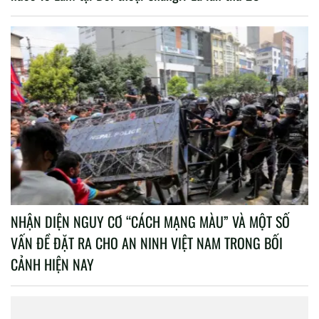
NHẬN DIỆN NGUY CƠ “CÁCH MẠNG MÀU” VÀ MỘT SỐ
VẤN ĐỀ ĐẶT RA CHO AN NINH VIỆT NAM TRONG BỐI
CẢNH HIỆN NAY