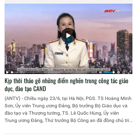
Kịp thời tháo gỡ những điểm nghẽn trong công tác giáo
dục, đào tạo CAND
(ANTV) - Chiều ngày 23/6, tại Hà Nội, PGS. TS Hoàng Minh
Sơn, Ủy viên Trung ương Đảng, Bộ trưởng Bộ Giáo dục và
đào tạo và Thượng tướng, TS. Lê Quốc Hùng, Ủy viên
Trung ương Đảng, Thứ trưởng Bộ Công an đã đồng chủ trì
buổi làm việc với các đơn vị của 2 Bộ về một số nội dung
liên quan đến công tác giáo dục và đào tạo của lực lượng